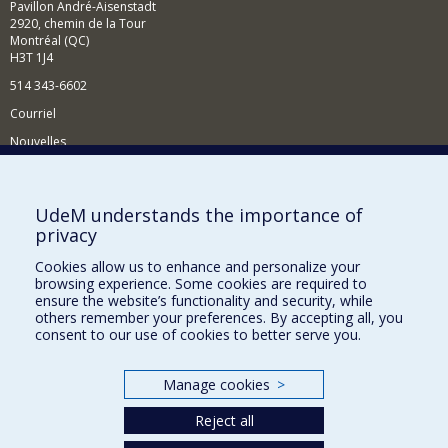
Pavillon André-Aisenstadt
2920, chemin de la Tour
Montréal (QC)
H3T 1J4
514 343-6602
Courriel
Nouvelles
Activités
Comment soutenir le Département?
UdeM understands the importance of
privacy
BESOIN D'AIDE?
Cookies allow us to enhance and personalize your
Plan du site
browsing experience. Some cookies are required to
Signaler une erreur
ensure the website’s functionality and security, while
others remember your preferences. By accepting all, you
Accessibilité
consent to our use of cookies to better serve you.
FACULTÉ DES ARTS ET DES SCIENCES
Manage cookies
>
Nos départements et écoles
Reject all
Nos centres d'études