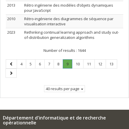
2013
Rétro ingénierie des modèles d’objets dynamiques
pour JavaScript
2010
Rétro-ingénierie des diagrammes de séquence par
visualisation interactive
2023
Rethinking continual learning approach and study out-
of-distribution generalization algorithms
Number of results :
1644
Previous
Page
Page
Page
Page
Page
Page
.
Page
Page
Page
Page
4
5
6
7
8
9
10
11
12
13
page
Current
Next
page.
page
40 results per page
Département d'informatique et de recherche
opérationnelle