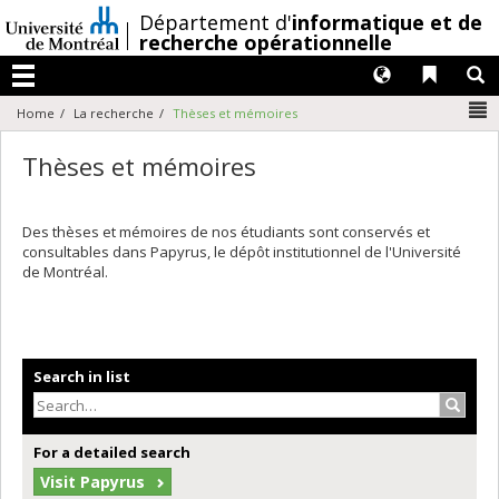
Passer
/
Département d'
informatique et de
au
recherche opérationnelle
contenu
Langues
Liens 
R
Menu
N
Home
La recherche
Thèses et mémoires
Thèses et mémoires
Des thèses et mémoires de nos étudiants sont conservés et
consultables dans Papyrus, le dépôt institutionnel de l'Université
de Montréal.
Search in list
Search
For a detailed search
Visit Papyrus