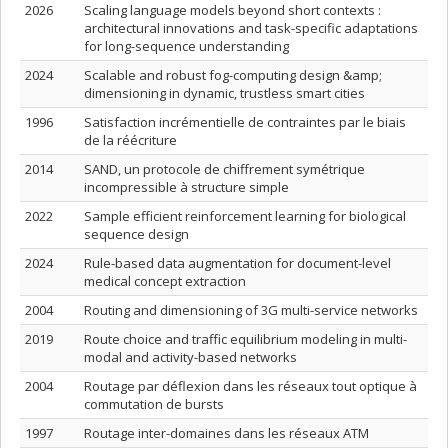
2026
Scaling language models beyond short contexts :
architectural innovations and task-specific adaptations
for long-sequence understanding
2024
Scalable and robust fog-computing design &amp;
dimensioning in dynamic, trustless smart cities
1996
Satisfaction incrémentielle de contraintes par le biais
de la réécriture
2014
SAND, un protocole de chiffrement symétrique
incompressible à structure simple
2022
Sample efficient reinforcement learning for biological
sequence design
2024
Rule-based data augmentation for document-level
medical concept extraction
2004
Routing and dimensioning of 3G multi-service networks
2019
Route choice and traffic equilibrium modeling in multi-
modal and activity-based networks
2004
Routage par déflexion dans les réseaux tout optique à
commutation de bursts
1997
Routage inter-domaines dans les réseaux ATM