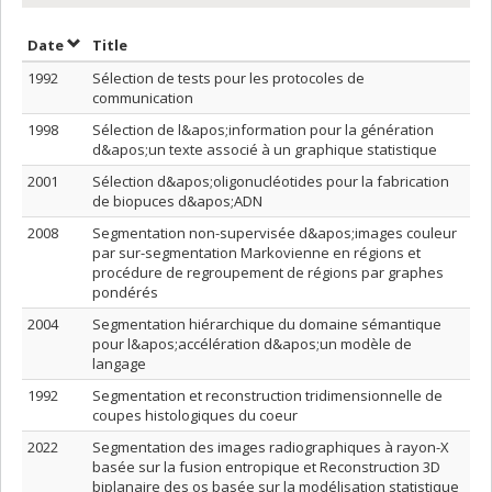
Sort by date in descending order
Sort by title in descending order
Date
Title
1992
Sélection de tests pour les protocoles de
communication
1998
Sélection de l&apos;information pour la génération
d&apos;un texte associé à un graphique statistique
2001
Sélection d&apos;oligonucléotides pour la fabrication
de biopuces d&apos;ADN
2008
Segmentation non-supervisée d&apos;images couleur
par sur-segmentation Markovienne en régions et
procédure de regroupement de régions par graphes
pondérés
2004
Segmentation hiérarchique du domaine sémantique
pour l&apos;accélération d&apos;un modèle de
langage
1992
Segmentation et reconstruction tridimensionnelle de
coupes histologiques du coeur
2022
Segmentation des images radiographiques à rayon-X
basée sur la fusion entropique et Reconstruction 3D
biplanaire des os basée sur la modélisation statistique