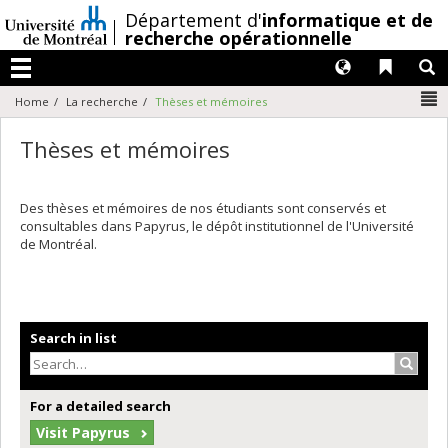
Passer
/
Département d'
informatique et de
au
recherche opérationnelle
contenu
Langues
Liens 
R
Menu
N
Home
La recherche
Thèses et mémoires
Thèses et mémoires
Des thèses et mémoires de nos étudiants sont conservés et
consultables dans Papyrus, le dépôt institutionnel de l'Université
de Montréal.
Search in list
Search
For a detailed search
Visit Papyrus