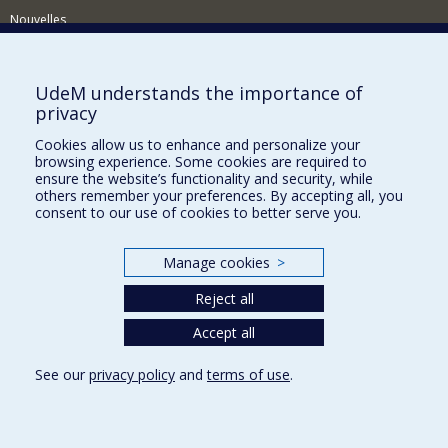
Nouvelles
Activités
Comment soutenir le Département?
UdeM understands the importance of
privacy
BESOIN D'AIDE?
Cookies allow us to enhance and personalize your
Plan du site
browsing experience. Some cookies are required to
Signaler une erreur
ensure the website’s functionality and security, while
others remember your preferences. By accepting all, you
Accessibilité
consent to our use of cookies to better serve you.
FACULTÉ DES ARTS ET DES SCIENCES
Manage cookies
>
Nos départements et écoles
Reject all
Nos centres d'études
Nos programmes et cours
Accept all
See our
privacy policy
and
terms of use
.
Privacy
Terms of use
Cookie Settings