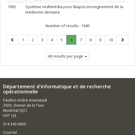
1992
Système multimédia pour l&apos;enseignement de la
médecine dentaire
Number of results :
1645
Previous
Page
Page
Page
Page
Page
Page
.
Page
Page
Page
Page
Next
1
2
3
4
5
6
7
8
9
10
page
Current
page
page.
40 results per page
Département d'informatique et de recherche
opérationnelle
Pavillon André-Aisenstadt
2920, chemin de la Tour
Montréal (QC)
H3T 1J4
514 343-6602
Courriel