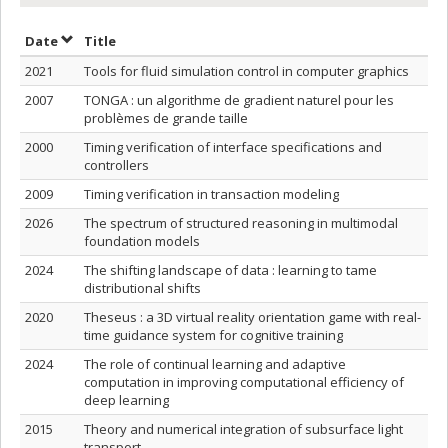
Sort by date in descending order
Sort by title in descending order
Date
Title
2021
Tools for fluid simulation control in computer graphics
2007
TONGA : un algorithme de gradient naturel pour les
problèmes de grande taille
2000
Timing verification of interface specifications and
controllers
2009
Timing verification in transaction modeling
2026
The spectrum of structured reasoning in multimodal
foundation models
2024
The shifting landscape of data : learning to tame
distributional shifts
2020
Theseus : a 3D virtual reality orientation game with real-
time guidance system for cognitive training
2024
The role of continual learning and adaptive
computation in improving computational efficiency of
deep learning
2015
Theory and numerical integration of subsurface light
transport