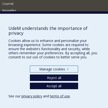
Courriel
Nouvelles
Activités
Comment soutenir le Département?
UdeM understands the importance of
privacy
BESOIN D'AIDE?
Cookies allow us to enhance and personalize your
Plan du site
browsing experience. Some cookies are required to
Signaler une erreur
ensure the website’s functionality and security, while
others remember your preferences. By accepting all, you
Accessibilité
consent to our use of cookies to better serve you.
FACULTÉ DES ARTS ET DES SCIENCES
Manage cookies
>
Nos départements et écoles
Reject all
Nos centres d'études
Nos programmes et cours
Accept all
See our
privacy policy
and
terms of use
.
Privacy
Terms of use