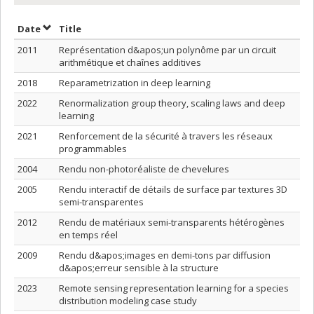
Sort by date in descending order
Sort by title in descending order
Date
Title
2011
Représentation d&apos;un polynôme par un circuit
arithmétique et chaînes additives
2018
Reparametrization in deep learning
2022
Renormalization group theory, scaling laws and deep
learning
2021
Renforcement de la sécurité à travers les réseaux
programmables
2004
Rendu non-photoréaliste de chevelures
2005
Rendu interactif de détails de surface par textures 3D
semi-transparentes
2012
Rendu de matériaux semi-transparents hétérogènes
en temps réel
2009
Rendu d&apos;images en demi-tons par diffusion
d&apos;erreur sensible à la structure
2023
Remote sensing representation learning for a species
distribution modeling case study