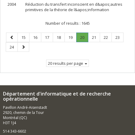
2004
Réduction du transfert inconscient en d&apos;autres
primitives de la théorie de l&apos;information
Number of results :
1645
Previous
Page
Page
Page
Page
Page
Page
.
Page
Page
Page
15
16
17
18
19
20
21
22
23
page
Current
Page
Next
24
page.
page
20 results per page
Département d'informatique et de recherche
opérationnelle
Pavillon André-Aisenstadt
2920, chemin de la Tour
Montréal (QC)
H3T 1J4
514 343-6602