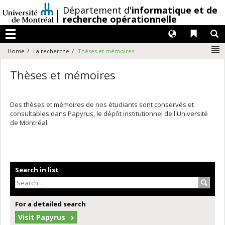
Passer
/
Département d'
informatique et de
au
recherche opérationnelle
contenu
Langues
Liens 
R
Menu
N
Home
La recherche
Thèses et mémoires
Thèses et mémoires
Des thèses et mémoires de nos étudiants sont conservés et
consultables dans Papyrus, le dépôt institutionnel de l'Université
de Montréal.
Search in list
Search
For a detailed search
Visit Papyrus