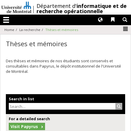
Passer
/
Département d'
informatique et de
au
recherche opérationnelle
contenu
Langues
Liens 
R
Menu
N
Home
La recherche
Thèses et mémoires
Thèses et mémoires
Des thèses et mémoires de nos étudiants sont conservés et
consultables dans Papyrus, le dépôt institutionnel de l'Université
de Montréal.
Search in list
Search
For a detailed search
Visit Papyrus