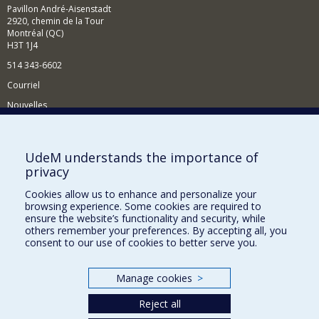
Pavillon André-Aisenstadt
2920, chemin de la Tour
Montréal (QC)
H3T 1J4
514 343-6602
Courriel
Nouvelles
Activités
Comment soutenir le Département?
UdeM understands the importance of
privacy
BESOIN D'AIDE?
Cookies allow us to enhance and personalize your
Plan du site
browsing experience. Some cookies are required to
Signaler une erreur
ensure the website’s functionality and security, while
others remember your preferences. By accepting all, you
Accessibilité
consent to our use of cookies to better serve you.
FACULTÉ DES ARTS ET DES SCIENCES
Manage cookies
>
Nos départements et écoles
Reject all
Nos centres d'études