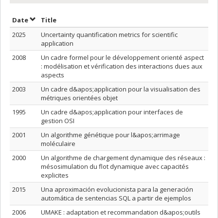
Sort by date in descending order
Sort by title in descending order
Date
Title
2025
Uncertainty quantification metrics for scientific
application
2008
Un cadre formel pour le développement orienté aspect
: modélisation et vérification des interactions dues aux
aspects
2003
Un cadre d&apos;application pour la visualisation des
métriques orientées objet
1995
Un cadre d&apos;application pour interfaces de
gestion OSI
2001
Un algorithme génétique pour l&apos;arrimage
moléculaire
2000
Un algorithme de chargement dynamique des réseaux :
mésosimulation du flot dynamique avec capacités
explicites
2015
Una aproximación evolucionista para la generación
automática de sentencias SQL a partir de ejemplos
2006
UMAKE : adaptation et recommandation d&apos;outils