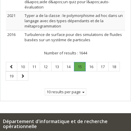
d&apos;aide d&apos;un quiz pour l&apos;auto-
évaluation
2021
Typer a de la classe : le polymorphisme ad hoc dans un
langage avec des types dépendants et de la
métaprogrammation
2016
Turbulence de surface pour des simulations de fluides
basées sur un système de particules
Number of results :
1644
Previous
Page
Page
Page
Page
Page
Page
.
Page
Page
Page
10
11
12
13
14
15
16
17
18
page
Current
Page
Next
19
page.
page
10 results per page
Département d'informatique et de recherche
opérationnelle