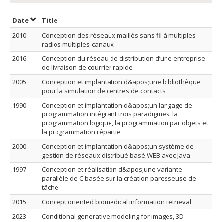
Sort by date in ascending order
Sort by title in ascending order
Date
Title
2010
Conception des réseaux maillés sans fil à multiples-
radios multiples-canaux
2016
Conception du réseau de distribution d’une entreprise
de livraison de courrier rapide
2005
Conception et implantation d&apos;une bibliothèque
pour la simulation de centres de contacts
1990
Conception et implantation d&apos;un langage de
programmation intégrant trois paradigmes: la
programmation logique, la programmation par objets et
la programmation répartie
2000
Conception et implantation d&apos;un système de
gestion de réseaux distribué basé WEB avec Java
1997
Conception et réalisation d&apos;une variante
parallèle de C basée sur la création paresseuse de
tâche
2015
Concept oriented biomedical information retrieval
2023
Conditional generative modeling for images, 3D