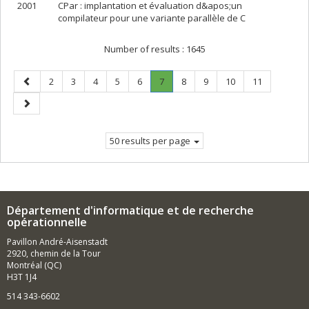
2001
CPar : implantation et évaluation d&apos;un
compilateur pour une variante parallèle de C
Number of results :
1645
Previous
Page
Page
Page
Page
Page
Page
.
Page
Page
Page
Page
2
3
4
5
6
7
8
9
10
11
page
Current
Next
page.
page
50 results per page
Département d'informatique et de recherche
opérationnelle
Pavillon André-Aisenstadt
2920, chemin de la Tour
Montréal (QC)
H3T 1J4
514 343-6602