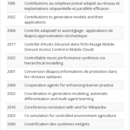
1995
Contributions au simplexe primal adapté au réseau et
implantations séquentielle et parallèle efficaces
2022
Contributions to generative models and their
applications
2004
Contrôle adaptatif et autoréglage : applications de
l&apos;approximation stochastique
2017
Contrôle d’Accès Sécurisé dans l’Info-Nuage Mobile
(Secure Access Control in Mobile Cloud)
2022
Controllable music performance synthesis via
hierarchical modelling
2001
Conversion d&apos;informations de protection dans
les réseaux optiques
2004
Cooperative agents for enhancing learner practice
2023
Coordination in generative modeling, automatic
differentiation and multi-agent learning
2016
Coreference resolution with and for Wikipedia
2023
Co-simulation for controlled environment agriculture
2000
Covérification des systèmes intégrés