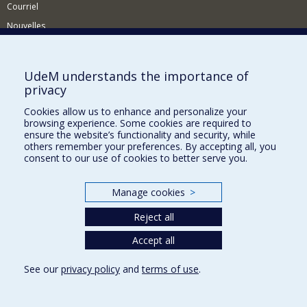
Courriel
Nouvelles
Activités
Comment soutenir le Département?
UdeM understands the importance of
privacy
BESOIN D'AIDE?
Cookies allow us to enhance and personalize your
Plan du site
browsing experience. Some cookies are required to
Signaler une erreur
ensure the website’s functionality and security, while
others remember your preferences. By accepting all, you
Accessibilité
consent to our use of cookies to better serve you.
FACULTÉ DES ARTS ET DES SCIENCES
Manage cookies
>
Nos départements et écoles
Reject all
Nos centres d'études
Nos programmes et cours
Accept all
See our
privacy policy
and
terms of use
.
Privacy
Terms of use