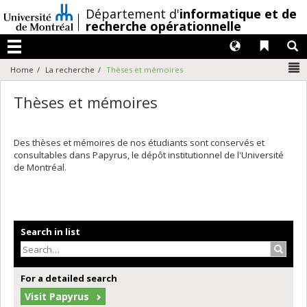
Passer
/
Département d'
informatique et de
au
recherche opérationnelle
contenu
Langues
Liens 
R
Menu
N
Home
La recherche
Thèses et mémoires
Thèses et mémoires
Des thèses et mémoires de nos étudiants sont conservés et
consultables dans Papyrus, le dépôt institutionnel de l'Université
de Montréal.
Search in list
Search
For a detailed search
Visit Papyrus