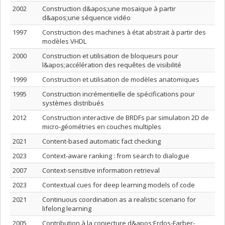
2002
Construction d&apos;une mosaïque à partir
d&apos;une séquence vidéo
1997
Construction des machines à état abstrait à partir des
modèles VHDL
2000
Construction et utilisation de bloqueurs pour
l&apos;accélération des requêtes de visibilité
1999
Construction et utilisation de modèles anatomiques
1995
Construction incrémentielle de spécifications pour
systèmes distribués
2012
Construction interactive de BRDFs par simulation 2D de
micro-géométries en couches multiples
2021
Content-based automatic fact checking
2023
Context-aware ranking : from search to dialogue
2007
Context-sensitive information retrieval
2023
Contextual cues for deep learning models of code
2021
Continuous coordination as a realistic scenario for
lifelong learning
2005
Contribution à la conjecture d&apos;Erdos-Farber-