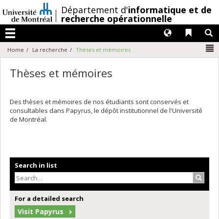
Passer
/
Département d'
informatique et de
au
recherche opérationnelle
contenu
Langues
Liens 
R
Menu
N
Home
La recherche
Thèses et mémoires
Thèses et mémoires
Des thèses et mémoires de nos étudiants sont conservés et
consultables dans Papyrus, le dépôt institutionnel de l'Université
de Montréal.
Search in list
Search
For a detailed search
Visit Papyrus