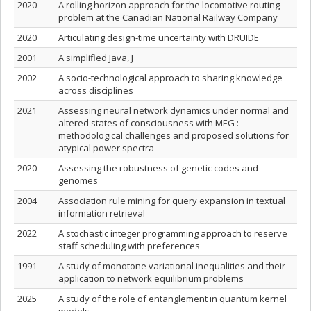
2020
A rolling horizon approach for the locomotive routing
problem at the Canadian National Railway Company
2020
Articulating design-time uncertainty with DRUIDE
2001
A simplified Java, J
2002
A socio-technological approach to sharing knowledge
across disciplines
2021
Assessing neural network dynamics under normal and
altered states of consciousness with MEG :
methodological challenges and proposed solutions for
atypical power spectra
2020
Assessing the robustness of genetic codes and
genomes
2004
Association rule mining for query expansion in textual
information retrieval
2022
A stochastic integer programming approach to reserve
staff scheduling with preferences
1991
A study of monotone variational inequalities and their
application to network equilibrium problems
2025
A study of the role of entanglement in quantum kernel