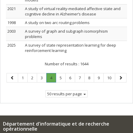
models
2021
A study of virtual reality-mediated affective state and
cognitive decline in Alzheimer’s disease
1998
A study on two arc routing problems
2003
A survey of graph and subgraph isomorphism
problems
2025
A survey of state representation learning for deep
reinforcement learning
Number of results :
1644
Previous
Page
Page
Page
Page
.
Page
Page
Page
Page
Page
Page
Next
1
2
3
4
5
6
7
8
9
10
page
Current
page
page.
50 results per page
Département d'informatique et de recherche
opérationnelle