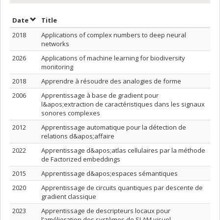
Sort by date in ascending order
Sort by title in ascending order
Date
Title
2018
Applications of complex numbers to deep neural
networks
2026
Applications of machine learning for biodiversity
monitoring
2018
Apprendre à résoudre des analogies de forme
2006
Apprentissage à base de gradient pour
l&apos;extraction de caractéristiques dans les signaux
sonores complexes
2012
Apprentissage automatique pour la détection de
relations d&apos;affaire
2022
Apprentissage d&apos;atlas cellulaires par la méthode
de Factorized embeddings
2015
Apprentissage d&apos;espaces sémantiques
2020
Apprentissage de circuits quantiques par descente de
gradient classique
2023
Apprentissage de descripteurs locaux pour
l’amélioration des systèmes de SLAM visuel