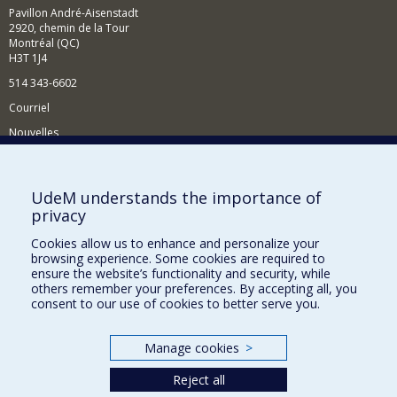
Pavillon André-Aisenstadt
2920, chemin de la Tour
Montréal (QC)
H3T 1J4
514 343-6602
Courriel
Nouvelles
Activités
Comment soutenir le Département?
UdeM understands the importance of
privacy
BESOIN D'AIDE?
Cookies allow us to enhance and personalize your
Plan du site
browsing experience. Some cookies are required to
Signaler une erreur
ensure the website’s functionality and security, while
others remember your preferences. By accepting all, you
Accessibilité
consent to our use of cookies to better serve you.
FACULTÉ DES ARTS ET DES SCIENCES
Manage cookies
>
Nos départements et écoles
Reject all
Nos centres d'études