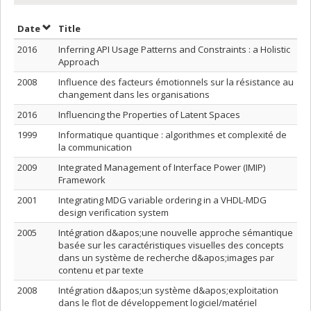
Sort by date in ascending order
Sort by title in ascending order
Date
Title
2016
Inferring API Usage Patterns and Constraints : a Holistic
Approach
2008
Influence des facteurs émotionnels sur la résistance au
changement dans les organisations
2016
Influencing the Properties of Latent Spaces
1999
Informatique quantique : algorithmes et complexité de
la communication
2009
Integrated Management of Interface Power (IMIP)
Framework
2001
Integrating MDG variable ordering in a VHDL-MDG
design verification system
2005
Intégration d&apos;une nouvelle approche sémantique
basée sur les caractéristiques visuelles des concepts
dans un système de recherche d&apos;images par
contenu et par texte
2008
Intégration d&apos;un système d&apos;exploitation
dans le flot de développement logiciel/matériel