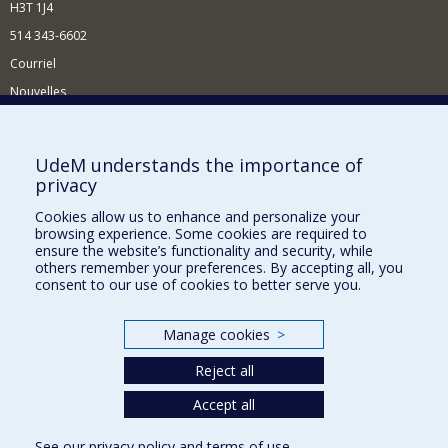
H3T 1J4
514 343-6602
Courriel
Nouvelles
Activités
Comment soutenir le Département?
UdeM understands the importance of
privacy
BESOIN D'AIDE?
Cookies allow us to enhance and personalize your
Plan du site
browsing experience. Some cookies are required to
Signaler une erreur
ensure the website’s functionality and security, while
others remember your preferences. By accepting all, you
Accessibilité
consent to our use of cookies to better serve you.
FACULTÉ DES ARTS ET DES SCIENCES
Manage cookies
>
Nos départements et écoles
Reject all
Nos centres d'études
Nos programmes et cours
Accept all
See our
privacy policy
and
terms of use
.