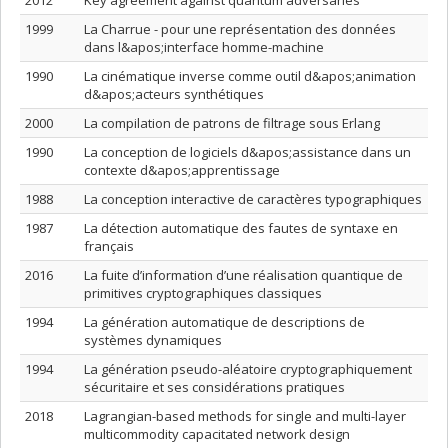
2012
Key agreement against quantum adversaries
1999
La Charrue - pour une représentation des données
dans l&apos;interface homme-machine
1990
La cinématique inverse comme outil d&apos;animation
d&apos;acteurs synthétiques
2000
La compilation de patrons de filtrage sous Erlang
1990
La conception de logiciels d&apos;assistance dans un
contexte d&apos;apprentissage
1988
La conception interactive de caractères typographiques
1987
La détection automatique des fautes de syntaxe en
français
2016
La fuite d’information d’une réalisation quantique de
primitives cryptographiques classiques
1994
La génération automatique de descriptions de
systèmes dynamiques
1994
La génération pseudo-aléatoire cryptographiquement
sécuritaire et ses considérations pratiques
2018
Lagrangian-based methods for single and multi-layer
multicommodity capacitated network design