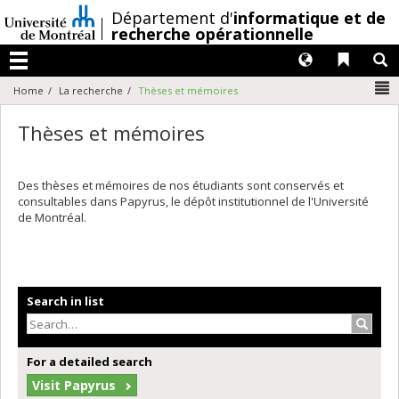
Passer
/
Département d'
informatique et de
au
recherche opérationnelle
contenu
Langues
Liens 
R
Menu
N
Home
La recherche
Thèses et mémoires
Thèses et mémoires
Des thèses et mémoires de nos étudiants sont conservés et
consultables dans Papyrus, le dépôt institutionnel de l'Université
de Montréal.
Search in list
Search
For a detailed search
Visit Papyrus