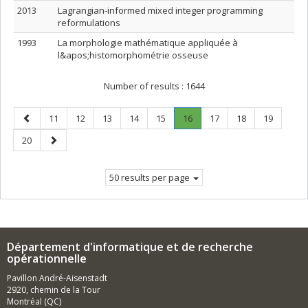
2013
Lagrangian-informed mixed integer programming
reformulations
1993
La morphologie mathématique appliquée à
l&apos;histomorphométrie osseuse
Number of results :
1644
Previous
Page
Page
Page
Page
Page
Page
.
Page
Page
Page
11
12
13
14
15
16
17
18
19
page
Current
Page
Next
20
page.
page
50 results per page
Département d'informatique et de recherche
opérationnelle
Pavillon André-Aisenstadt
2920, chemin de la Tour
Montréal (QC)