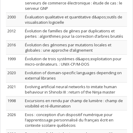
serveurs de commerce électronique : étude de cas : le
serveur GNP
2000
Évaluation qualitative et quantitative d&apos;outils de
visualisation logicielle
2012
Évolution de familles de gènes par duplications et
pertes : algorithmes pour la correction d’arbres bruités
2016
Évolution des génomes par mutations locales et
globales : une approche d’alignement
1999
Évolution de trois systèmes d&apos;exploitation pour
micro-ordinateurs. : UNIX-CP/M-DOS
2020
Evolution of domain-specific languages depending on
external libraries
2021
Evolving‌ ‌artificial‌ ‌neural‌ ‌networks‌‌ ‌to‌ ‌imitate‌ ‌human‌
‌behaviour‌‌ ‌in‌ ‌Shinobi‌ ‌III‌ ‌:‌ ‌return‌ ‌of‌ ‌the‌ ‌Ninja‌ ‌master‌
1998
Excursions en rendu par champ de lumière : champ de
visibilité et ré-illumination
2026
Exos : conception d’un dispositif numérique pour
l’apprentissage personnalisé du français écrit en
contexte scolaire québécois