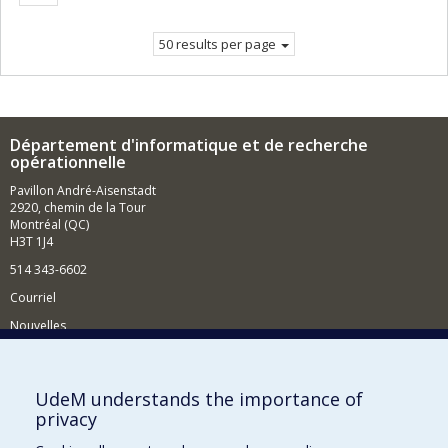
page
50 results per page
Département d'informatique et de recherche
opérationnelle
Pavillon André-Aisenstadt
2920, chemin de la Tour
Montréal (QC)
H3T 1J4
514 343-6602
Courriel
Nouvelles
Activités
Comment soutenir le Département?
UdeM understands the importance of
privacy
BESOIN D'AIDE?