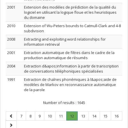
2001
Extension des modèles de prédiction de la qualité du
logiciel en utilisant la logique floue et les heuristiques
du domaine
2010
Extension of Wu-Peters bounds to Catmull-Clark and 4-8
subdivision
2008
Extracting and exploiting word relationships for
information retrieval
2001
Extraction automatique de filtres dans le cadre de la
production automatique de résumés
2004
Extraction d&apos;information à partir de transcription
de conversations téléphoniques spécialisées
1991
Extraction de chaînes phonémiques à l&apos;aide de
modèles de Markov en reconnaissance automatique
de la parole
Number of results :
1645
Previous
Page
Page
Page
Page
Page
Page
.
Page
Page
Page
Page
7
8
9
10
11
12
13
14
15
16
page
Current
Next
page.