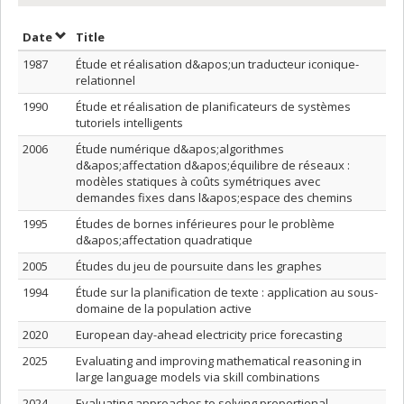
Sort by date in ascending order
Sort by title in ascending order
Date
Title
1987
Étude et réalisation d&apos;un traducteur iconique-
relationnel
1990
Étude et réalisation de planificateurs de systèmes
tutoriels intelligents
2006
Étude numérique d&apos;algorithmes
d&apos;affectation d&apos;équilibre de réseaux :
modèles statiques à coûts symétriques avec
demandes fixes dans l&apos;espace des chemins
1995
Études de bornes inférieures pour le problème
d&apos;affectation quadratique
2005
Études du jeu de poursuite dans les graphes
1994
Étude sur la planification de texte : application au sous-
domaine de la population active
2020
European day-ahead electricity price forecasting
2025
Evaluating and improving mathematical reasoning in
large language models via skill combinations
2024
Evaluating approaches to solving proportional