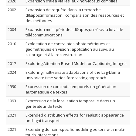
2026
Expansion d’aléa via les jeux non-locaux compilés
2002
Expansion de requête dans la recherche
d&apos;information : comparaison des ressources et
des méthodes
2004
Expansion multi-périodes d&apos;un réseau local de
télécommunications
2010
Exploitation de contraintes photométriques et
géométriques en vision : application au suivi, au
calibrage et à la reconstruction
2017
Exploring Attention Based Model for Captioning Images
2024
Exploring multivariate adaptations of the Lag-Llama
univariate time series forecasting approach
1990
Expression de concepts temporels en génération
automatique de textes
1993
Expression de la localisation temporelle dans un
générateur de texte
2021
Extended distribution effects for realistic appearance
and light transport
2021
Extending domain-specific modeling editors with multi-
touch interactions