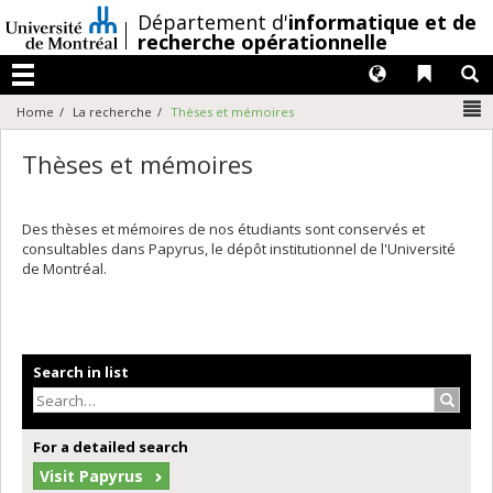
Passer
/
Département d'
informatique et de
au
recherche opérationnelle
contenu
Langues
Liens 
R
Menu
N
Home
La recherche
Thèses et mémoires
Thèses et mémoires
Des thèses et mémoires de nos étudiants sont conservés et
consultables dans Papyrus, le dépôt institutionnel de l'Université
de Montréal.
Search in list
Search
For a detailed search
Visit Papyrus