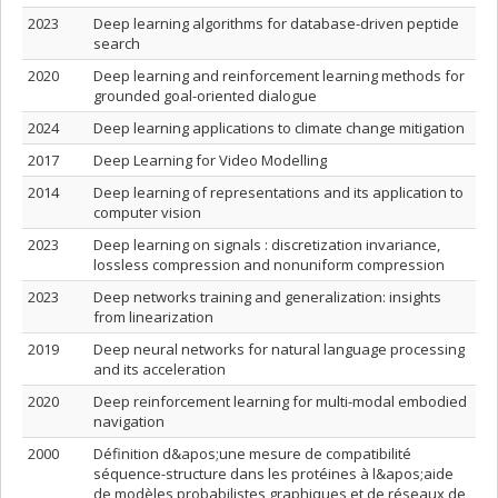
2023
Deep learning algorithms for database-driven peptide
search
2020
Deep learning and reinforcement learning methods for
grounded goal-oriented dialogue
2024
Deep learning applications to climate change mitigation
2017
Deep Learning for Video Modelling
2014
Deep learning of representations and its application to
computer vision
2023
Deep learning on signals : discretization invariance,
lossless compression and nonuniform compression
2023
Deep networks training and generalization: insights
from linearization
2019
Deep neural networks for natural language processing
and its acceleration
2020
Deep reinforcement learning for multi-modal embodied
navigation
2000
Définition d&apos;une mesure de compatibilité
séquence-structure dans les protéines à l&apos;aide
de modèles probabilistes graphiques et de réseaux de