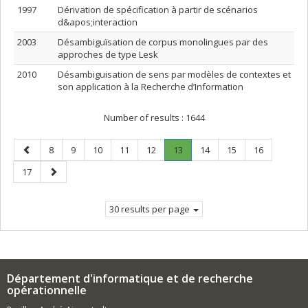
1997
Dérivation de spécification à partir de scénarios
d&apos;interaction
2003
Désambiguïsation de corpus monolingues par des
approches de type Lesk
2010
Désambiguisation de sens par modèles de contextes et
son application à la Recherche d’Information
Number of results :
1644
Previous
Page
Page
Page
Page
Page
Page
.
Page
Page
Page
8
9
10
11
12
13
14
15
16
page
Current
Page
Next
17
page.
page
30 results per page
Département d'informatique et de recherche
opérationnelle