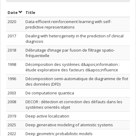
Sort by date in ascending order
Sort by title in ascending order
Date
Title
2020
Data-efficient reinforcement learning with self-
predictive representations
2017
Dealing with heterogeneity in the prediction of clinical
diagnosis
2018
Débruitage d’image par fusion de filtrage spatio-
fréquentielle
1998
Décomposition des systèmes d&apos;information :
étude exploratoire des facteurs d&apos;influence
1996
Décomposition semi-automatique de diagramme de flot
des données (DFD)
2003
De computatione quantica
2008
DECOR : détection et correction des défauts dans les
systèmes orientés objet
2019
Deep active localization
2025
Deep generative modeling of atomistic systems
2022
Deep geometric probabilistic models