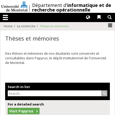
Passer
/
Département d'
informatique et de
au
recherche opérationnelle
contenu
Langues
Liens 
R
Menu
N
Home
La recherche
Thèses et mémoires
Thèses et mémoires
Des thèses et mémoires de nos étudiants sont conservés et
consultables dans Papyrus, le dépôt institutionnel de l'Université
de Montréal.
Search in list
Search
For a detailed search
Visit Papyrus