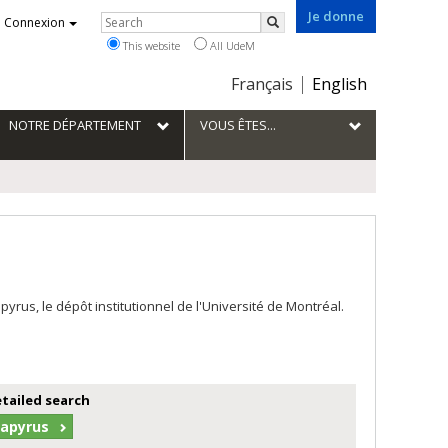
Je donne
Rechercher
Connexion
Search
This website
All UdeM
Choix
Français
English
de
la
NOTRE DÉPARTEMENT
VOUS ÊTES...
langue
us, le dépôt institutionnel de l'Université de Montréal.
etailed search
Papyrus