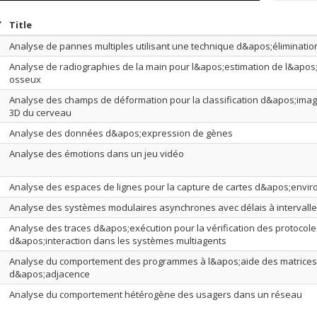
ort by date in ascending order
Sort by title in ascending order
Title
Analyse de pannes multiples utilisant une technique d&apos;éliminatio
Analyse de radiographies de la main pour l&apos;estimation de l&apos
osseux
Analyse des champs de déformation pour la classification d&apos;ima
3D du cerveau
Analyse des données d&apos;expression de gènes
Analyse des émotions dans un jeu vidéo
Analyse des espaces de lignes pour la capture de cartes d&apos;envi
Analyse des systèmes modulaires asynchrones avec délais à intervalle
Analyse des traces d&apos;exécution pour la vérification des protocole
d&apos;interaction dans les systèmes multiagents
Analyse du comportement des programmes à l&apos;aide des matrices
d&apos;adjacence
Analyse du comportement hétérogène des usagers dans un réseau