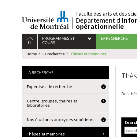
Passer
au
/
Faculté des arts et des sci
contenu
Département d'
info
opérationnelle
Navigation
HOME
PROGRAMMES ET
LA RECHERCHE
principale
COURS
Home
La recherche
Thèses et mémoires
LA RECHERCHE
Thès
Expertises de recherche
Des thès
Centre, groupes, chaires et
laboratoires
Nos étudiants aux cycles supérieurs
Search
Thèses et mémoires