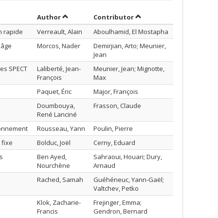
Sort by author in ascending order
by contributor in ascend
Author
Contributor
n rapide
Verreault, Alain
Aboulhamid, El Mostapha
;âge
Morcos, Nader
Demirjian, Arto; Meunier,
Jean
ges SPECT
Laliberté, Jean-
Meunier, Jean; Mignotte,
François
Max
Paquet, Éric
Major, François
Doumbouya,
Frasson, Claude
René Lanciné
ronnement
Rousseau, Yann
Poulin, Pierre
 fixe
Bolduc, Joël
Cerny, Eduard
s
Ben Ayed,
Sahraoui, Houari; Dury,
Nourchène
Arnaud
Rached, Samah
Guéhéneuc, Yann-Gaël;
Valtchev, Petko
Klok, Zacharie-
Frejinger, Emma;
Francis
Gendron, Bernard