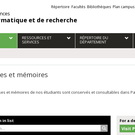
Liens
Répertoire
Facultés
Bibliothèques
Plan campus
externes
ences
rmatique et de recherche
RESSOURCES ET
RÉPERTOIRE DU
SERVICES
DÉPARTEMENT
es et mémoires
es et mémoires de nos étudiants sont conservés et consultables dans Papyr
 in list
For a d
Search…
Visit 