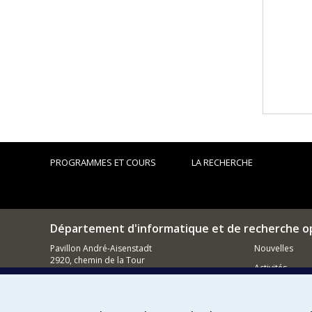
PROGRAMMES ET COURS
LA RECHERCHE
Département d'informatique et de recherche o
Pavillon André-Aisenstadt
Nouvelles
2920, chemin de la Tour
Activités
Montréal (QC)
H3T 1J4
Comment so
514 343-6602