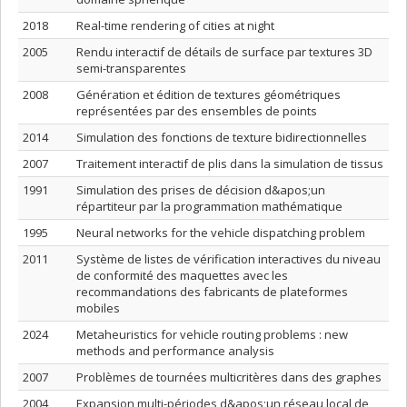
2018
Real-time rendering of cities at night
2005
Rendu interactif de détails de surface par textures 3D
semi-transparentes
2008
Génération et édition de textures géométriques
représentées par des ensembles de points
2014
Simulation des fonctions de texture bidirectionnelles
2007
Traitement interactif de plis dans la simulation de tissus
1991
Simulation des prises de décision d&apos;un
répartiteur par la programmation mathématique
1995
Neural networks for the vehicle dispatching problem
2011
Système de listes de vérification interactives du niveau
de conformité des maquettes avec les
recommandations des fabricants de plateformes
mobiles
2024
Metaheuristics for vehicle routing problems : new
methods and performance analysis
2007
Problèmes de tournées multicritères dans des graphes
2004
Expansion multi-périodes d&apos;un réseau local de