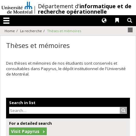
Passer
/
Département d'
informatique et de
au
recherche opérationnelle
contenu
Langues
Liens 
R
Menu
N
Home
La recherche
Thèses et mémoires
Thèses et mémoires
Des thèses et mémoires de nos étudiants sont conservés et
consultables dans Papyrus, le dépôt institutionnel de l'Université
de Montréal.
Search in list
Search
For a detailed search
Visit Papyrus