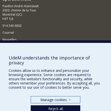
Pavillon André-Aisenstadt
2920, chemin de la Tour
Montréal (QC)
H3T 1J4
514 343-6602
Courriel
Nouvelles
Activités
Comment soutenir le Département?
UdeM understands the importance of
privacy
BESOIN D'AIDE?
Cookies allow us to enhance and personalize your
Plan du site
browsing experience. Some cookies are required to
Signaler une erreur
ensure the website’s functionality and security, while
others remember your preferences. By accepting all, you
Accessibilité
consent to our use of cookies to better serve you.
FACULTÉ DES ARTS ET DES SCIENCES
Manage cookies
>
Nos départements et écoles
Reject all
Nos centres d'études