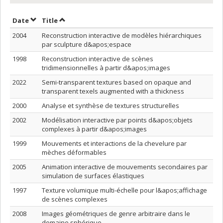
Sort by date in descending order
Sort by title in descending order
Date
Title
2004
Reconstruction interactive de modèles hiérarchiques
par sculpture d&apos;espace
1998
Reconstruction interactive de scènes
tridimensionnelles à partir d&apos;images
2022
Semi-transparent textures based on opaque and
transparent texels augmented with a thickness
2000
Analyse et synthèse de textures structurelles
2002
Modélisation interactive par points d&apos;objets
complexes à partir d&apos;images
1999
Mouvements et interactions de la chevelure par
mèches déformables
2005
Animation interactive de mouvements secondaires par
simulation de surfaces élastiques
1997
Texture volumique multi-échelle pour l&apos;affichage
de scènes complexes
2008
Images géométriques de genre arbitraire dans le
domaine sphérique