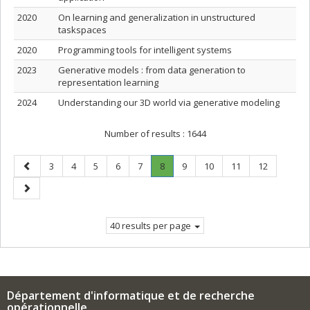
2020
On learning and generalization in unstructured
taskspaces
2020
Programming tools for intelligent systems
2023
Generative models : from data generation to
representation learning
2024
Understanding our 3D world via generative modeling
Number of results :
1644
Previous
Page
Page
Page
Page
Page
Page
.
Page
Page
Page
Page
3
4
5
6
7
8
9
10
11
12
page
Current
Next
page.
page
40 results per page
Département d'informatique et de recherche
opérationnelle