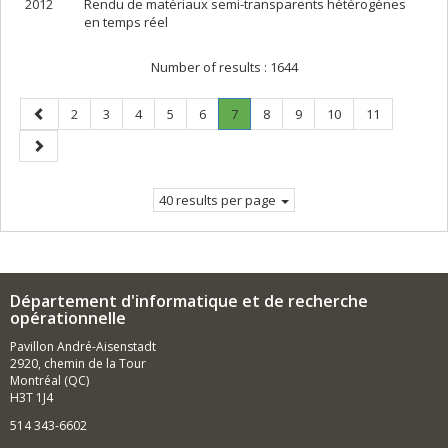
2012
Rendu de matériaux semi-transparents hétérogènes
en temps réel
Number of results :
1644
Previous
Page
Page
Page
Page
Page
Page
.
Page
Page
Page
Page
2
3
4
5
6
7
8
9
10
11
page
Current
Next
page.
page
40 results per page
Département d'informatique et de recherche
opérationnelle
Pavillon André-Aisenstadt
2920, chemin de la Tour
Montréal (QC)
H3T 1J4
514 343-6602