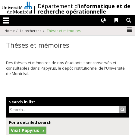
Passer
/
Département d'
informatique et de
au
recherche opérationnelle
contenu
Langues
Liens 
R
Menu
N
Home
La recherche
Thèses et mémoires
Thèses et mémoires
Des thèses et mémoires de nos étudiants sont conservés et
consultables dans Papyrus, le dépôt institutionnel de l'Université
de Montréal.
Search in list
Search
For a detailed search
Visit Papyrus