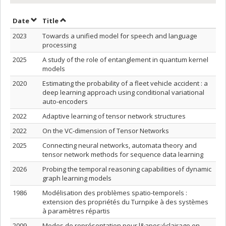
Sort by date in descending order
Sort by title in descending order
Date
Title
2023
Towards a unified model for speech and language
processing
2025
A study of the role of entanglement in quantum kernel
models
2020
Estimating the probability of a fleet vehicle accident : a
deep learning approach using conditional variational
auto-encoders
2022
Adaptive learning of tensor network structures
2022
On the VC-dimension of Tensor Networks
2025
Connecting neural networks, automata theory and
tensor network methods for sequence data learning
2026
Probing the temporal reasoning capabilities of dynamic
graph learning models
1986
Modélisation des problèmes spatio-temporels :
extension des propriétés du Turnpike à des systèmes
à paramètres répartis
2009
Modes de représentation pour l&apos;éclairage en