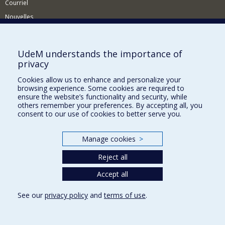
Courriel
Nouvelles
Activités
Comment soutenir le Département?
UdeM understands the importance of
privacy
BESOIN D'AIDE?
Cookies allow us to enhance and personalize your
Plan du site
browsing experience. Some cookies are required to
Signaler une erreur
ensure the website’s functionality and security, while
others remember your preferences. By accepting all, you
Accessibilité
consent to our use of cookies to better serve you.
FACULTÉ DES ARTS ET DES SCIENCES
Manage cookies
>
Nos départements et écoles
Reject all
Nos centres d'études
Nos programmes et cours
Accept all
See our
privacy policy
and
terms of use
.
Privacy
Terms of use