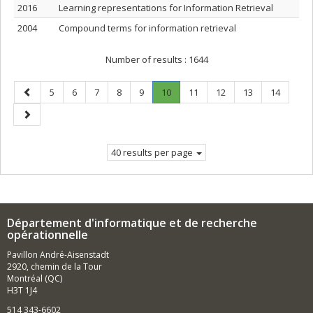
2016
Learning representations for Information Retrieval
2004
Compound terms for information retrieval
Number of results :
1644
Previous
Page
Page
Page
Page
Page
Page
.
Page
Page
Page
Page
5
6
7
8
9
10
11
12
13
14
page
Current
Next
page.
page
40 results per page
Département d'informatique et de recherche
opérationnelle
Pavillon André-Aisenstadt
2920, chemin de la Tour
Montréal (QC)
H3T 1J4
514 343-6602