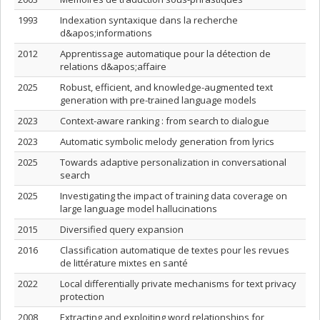
1993
Indexation syntaxique dans la recherche
d&apos;informations
2012
Apprentissage automatique pour la détection de
relations d&apos;affaire
2025
Robust, efficient, and knowledge-augmented text
generation with pre-trained language models
2023
Context-aware ranking : from search to dialogue
2023
Automatic symbolic melody generation from lyrics
2025
Towards adaptive personalization in conversational
search
2025
Investigating the impact of training data coverage on
large language model hallucinations
2015
Diversified query expansion
2016
Classification automatique de textes pour les revues
de littérature mixtes en santé
2022
Local differentially private mechanisms for text privacy
protection
2008
Extracting and exploiting word relationships for