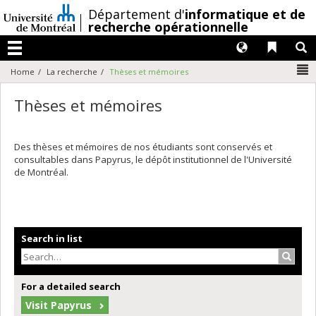
Passer
/
Département d'
informatique et de
au
recherche opérationnelle
contenu
Langues
Liens 
R
Menu
N
Home
La recherche
Thèses et mémoires
Thèses et mémoires
Des thèses et mémoires de nos étudiants sont conservés et
consultables dans Papyrus, le dépôt institutionnel de l'Université
de Montréal.
Search in list
Search
For a detailed search
Visit Papyrus