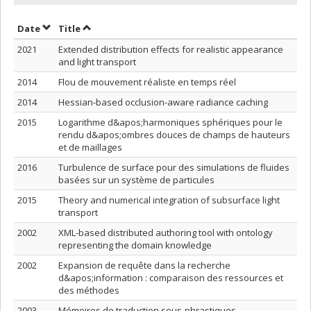
Sort by date in descending order
Sort by title in descending order
Date
Title
2021
Extended distribution effects for realistic appearance
and light transport
2014
Flou de mouvement réaliste en temps réel
2014
Hessian-based occlusion-aware radiance caching
2015
Logarithme d&apos;harmoniques sphériques pour le
rendu d&apos;ombres douces de champs de hauteurs
et de maillages
2016
Turbulence de surface pour des simulations de fluides
basées sur un système de particules
2015
Theory and numerical integration of subsurface light
transport
2002
XML-based distributed authoring tool with ontology
representing the domain knowledge
2002
Expansion de requête dans la recherche
d&apos;information : comparaison des ressources et
des méthodes
2003
Mémoires de traduction sous-phrastiques