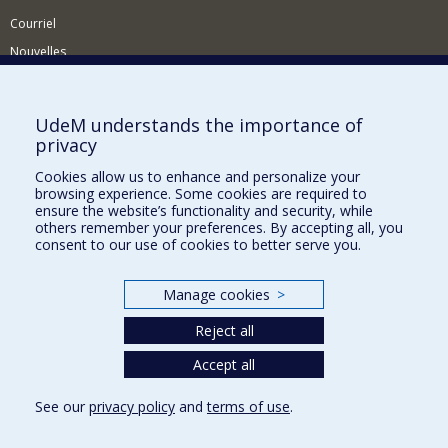
Courriel
Nouvelles
Activités
Comment soutenir le Département?
UdeM understands the importance of
privacy
BESOIN D'AIDE?
Cookies allow us to enhance and personalize your
Plan du site
browsing experience. Some cookies are required to
Signaler une erreur
ensure the website’s functionality and security, while
others remember your preferences. By accepting all, you
Accessibilité
consent to our use of cookies to better serve you.
FACULTÉ DES ARTS ET DES SCIENCES
Manage cookies
>
Nos départements et écoles
Reject all
Nos centres d'études
Nos programmes et cours
Accept all
See our
privacy policy
and
terms of use
.
Privacy