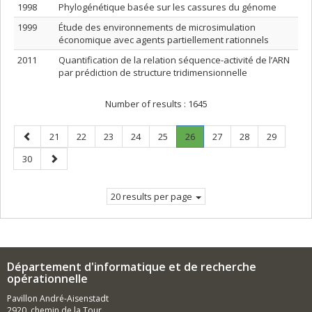
1998
Phylogénétique basée sur les cassures du génome
1999
Étude des environnements de microsimulation
économique avec agents partiellement rationnels
2011
Quantification de la relation séquence-activité de l’ARN
par prédiction de structure tridimensionnelle
Number of results :
1645
Previous
Page
Page
Page
Page
Page
Page
.
Page
Page
Page
21
22
23
24
25
26
27
28
29
page
Current
Page
Next
30
page.
page
20 results per page
Département d'informatique et de recherche
opérationnelle
Pavillon André-Aisenstadt
2920, chemin de la Tour