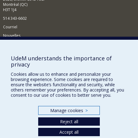
Montréal (QC)
H3T 1J4
514 343-6602
Courriel
Nouvelles
Activités
Comment soutenir le Département?
UdeM understands the importance of
privacy
BESOIN D'AIDE?
Cookies allow us to enhance and personalize your
Plan du site
browsing experience. Some cookies are required to
Signaler une erreur
ensure the website’s functionality and security, while
others remember your preferences. By accepting all, you
Accessibilité
consent to our use of cookies to better serve you.
FACULTÉ DES ARTS ET DES SCIENCES
Manage cookies
>
Nos départements et écoles
Reject all
Nos centres d'études
Nos programmes et cours
Accept all