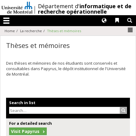
Passer
/
Département d'
informatique et de
au
recherche opérationnelle
contenu
Langues
Liens 
R
Menu
N
Home
La recherche
Thèses et mémoires
Thèses et mémoires
Des thèses et mémoires de nos étudiants sont conservés et
consultables dans Papyrus, le dépôt institutionnel de l'Université
de Montréal.
Search in list
Search
For a detailed search
Visit Papyrus