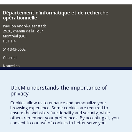
Département d'informatique et de recherche
opérationnelle
Pavillon André-Aisenstadt
2920, chemin de la Tour
Montréal (QC)
H3T 1J4
514 343-6602
Courriel
Nouvelles
Activités
Comment soutenir le Département?
UdeM understands the importance of
privacy
BESOIN D'AIDE?
Cookies allow us to enhance and personalize your
Plan du site
browsing experience. Some cookies are required to
Signaler une erreur
ensure the website’s functionality and security, while
others remember your preferences. By accepting all, you
Accessibilité
consent to our use of cookies to better serve you.
FACULTÉ DES ARTS ET DES SCIENCES