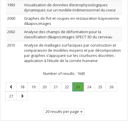
1993
Visualisation de données électrophysiologiques
dynamiques sur un modèle tridimensionnel du coeur
2000
Graphes de flot et coupes en restauration bayesienne
d&apos;images
2002
Analyse des champs de déformation pour la
classification d&apos;images SPECT 3D du cerveau
2015
Analyse de maillages surfaciques par construction et
comparaison de modèles moyens et par décomposition
par graphes s’appuyant sur les courbures discrètes :
application à l’étude de la cornée humaine
Number of results :
1645
Previous
Page
Page
Page
Page
Page
Page
.
Page
Page
Page
18
19
20
21
22
23
24
25
26
page
Current
Page
Next
27
page.
page
20 results per page