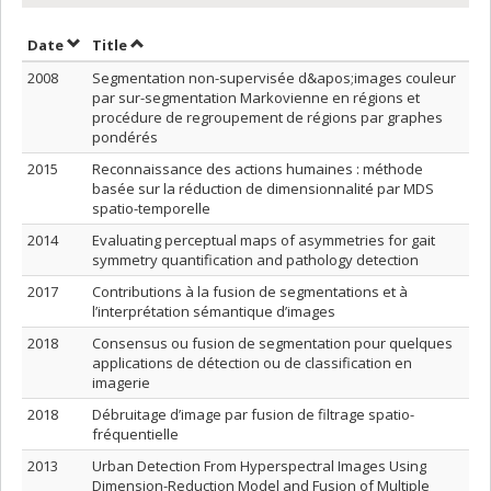
Sort by date in descending order
Sort by title in descending order
Date
Title
2008
Segmentation non-supervisée d&apos;images couleur
par sur-segmentation Markovienne en régions et
procédure de regroupement de régions par graphes
pondérés
2015
Reconnaissance des actions humaines : méthode
basée sur la réduction de dimensionnalité par MDS
spatio-temporelle
2014
Evaluating perceptual maps of asymmetries for gait
symmetry quantification and pathology detection
2017
Contributions à la fusion de segmentations et à
l’interprétation sémantique d’images
2018
Consensus ou fusion de segmentation pour quelques
applications de détection ou de classification en
imagerie
2018
Débruitage d’image par fusion de filtrage spatio-
fréquentielle
2013
Urban Detection From Hyperspectral Images Using
Dimension-Reduction Model and Fusion of Multiple