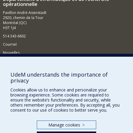
opérationnelle
Pavillon André-Aisenstadt
2920, chemin de la Tour
Montréal (QC)
H3T 1J4
514 343-6602
Courriel
Nouvelles
Activités
Comment soutenir le Département?
UdeM understands the importance of
privacy
BESOIN D'AIDE?
Cookies allow us to enhance and personalize your
Plan du site
browsing experience. Some cookies are required to
Signaler une erreur
ensure the website’s functionality and security, while
others remember your preferences. By accepting all, you
Accessibilité
consent to our use of cookies to better serve you.
FACULTÉ DES ARTS ET DES SCIENCES
Manage cookies
>
Nos départements et écoles