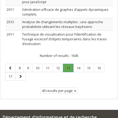
pour JavaScript
2011
Génération efﬁcace de graphes d’appels dynamiques
complets
2013
Analyse de changements multiples : une approche
probabiliste utilisant les réseaux bayésiens
2011
Technique de visualisation pour l’identification de
l’usage excessif d’objets temporaires dans les traces
d’exécution
Number of results :
1645
Previous
Page
Page
Page
Page
Page
Page
.
Page
Page
Page
8
9
10
11
12
13
14
15
16
page
Current
Page
Next
17
page.
page
40 results per page
Département d'informatique et de recherche