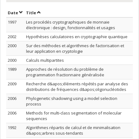
Sort by date in ascending order
Sort by title in ascending order
Date
Title
1997
Les procédés cryptographiques de monnaie
électronique : design, fonctionnalités et usages
2002
Hypothèses calculatoires en cryptographie quantique
2000
Sur des méthodes et algorithmes de factorisation et
leur application en cryptologie
2000
Calculs multipartites
1989
Approches de résolution du problème de
programmation fractionnaire généralisée
2009
Recherche d&apos;éléments répétés par analyse des
distributions de fréquences d&apos;oligonucléotides
2006
Phylogenetic shadowing using a model selection
process
2006
Methods for multi-class segmentation of molecular
sequences
1992
Algorithmes répartis de calcul et de minimalisation
d&apos;arbres sous-tendants