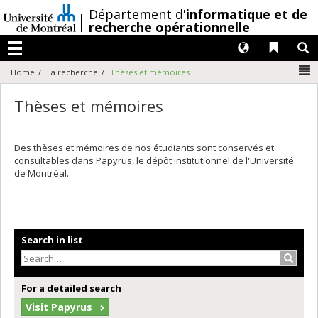
Passer
/
Département d'
informatique et de
au
recherche opérationnelle
contenu
Langues
Liens 
R
Menu
N
Home
La recherche
Thèses et mémoires
Thèses et mémoires
Des thèses et mémoires de nos étudiants sont conservés et
consultables dans Papyrus, le dépôt institutionnel de l'Université
de Montréal.
Search in list
Search
For a detailed search
Visit Papyrus