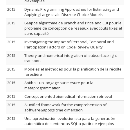
d’exemples
2015
Dynamic Programming Approaches for Estimating and
Applying Large-scale Discrete Choice Models
2015
L&apos;algorithme de Branch and Price and Cut pour le
problème de conception de réseaux avec coûts fixes et
sans capacité
2015
Investigating the Impact of Personal, Temporal and
Participation Factors on Code Review Quality
2015
Theory and numerical integration of subsurface light
transport
2015
Modèles et méthodes pour la planification de la récolte
forestière
2015
Abitbol : un langage sur mesure pour la
métaprogrammation
2015
Concept oriented biomedical information retrieval
2015
A unified framework for the comprehension of
software&apos;s time dimension
2015
Una aproximación evolucionista para la generación
automática de sentencias SQL a partir de ejemplos