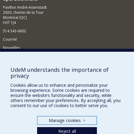
Pavillon André-Aisenstadt
2920, chemin de la Tour
Montréal (QC)
H3T 1J4
514 343-6602
Courriel
Nouvelles
Activités
Comment soutenir le Département?
UdeM understands the importance of
privacy
BESOIN D'AIDE?
Cookies allow us to enhance and personalize your
Plan du site
browsing experience. Some cookies are required to
Signaler une erreur
ensure the website’s functionality and security, while
others remember your preferences. By accepting all, you
Accessibilité
consent to our use of cookies to better serve you.
FACULTÉ DES ARTS ET DES SCIENCES
Manage cookies
>
Nos départements et écoles
Reject all
Nos centres d'études