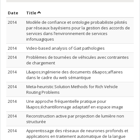
Sort by date in descending order
Sort by title in descending order
Date
Title
2014
Modèle de confiance et ontologie probabiliste pilotés
par réseaux bayésiens pour la gestion des accords de
services dans l’environnement de services
infonuagiques
2014
Video-based analysis of Gait pathologies
2014
Problèmes de tournées de véhicules avec contraintes
de chargement
2014
L&apos;ingénierie des documents d&apos;affaires
dans le cadre du web sémantique
2014
Meta-heuristic Solution Methods for Rich Vehicle
Routing Problems
2014
Une approche fréquentielle pratique pour
l&apos;échantillonnage adaptatif en espace image
2014
Reconstruction active par projection de lumière non
structurée
2014
Apprentissage des réseaux de neurones profonds et
applications en traitement automatique de la langue