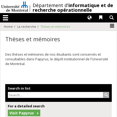
Passer
/
Département d'
informatique et de
au
recherche opérationnelle
contenu
Langues
Liens 
R
Menu
N
Home
La recherche
Thèses et mémoires
Thèses et mémoires
Des thèses et mémoires de nos étudiants sont conservés et
consultables dans Papyrus, le dépôt institutionnel de l'Université
de Montréal.
Search in list
Search
For a detailed search
Visit Papyrus