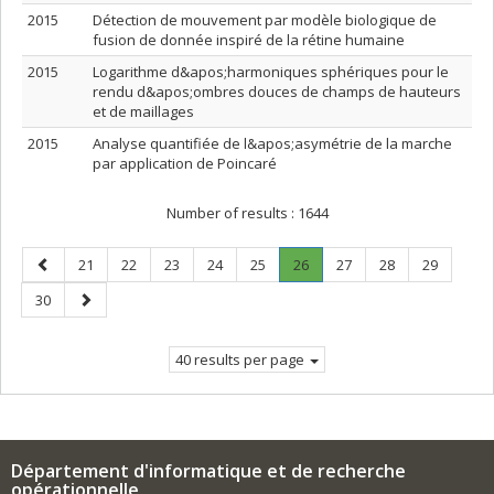
2015
Détection de mouvement par modèle biologique de
fusion de donnée inspiré de la rétine humaine
2015
Logarithme d&apos;harmoniques sphériques pour le
rendu d&apos;ombres douces de champs de hauteurs
et de maillages
2015
Analyse quantifiée de l&apos;asymétrie de la marche
par application de Poincaré
Number of results :
1644
Previous
Page
Page
Page
Page
Page
Page
.
Page
Page
Page
21
22
23
24
25
26
27
28
29
page
Current
Page
Next
30
page.
page
40 results per page
Département d'informatique et de recherche
opérationnelle