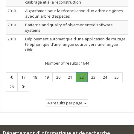
calibrage et à la reconstruction
2010
Algorithmes pour la réconciliation d’un arbre de gènes
avec un arbre d’espèces
2010
Patterns and quality of object-oriented software
systems
2010
Déploiement automatique d’une application de routage
téléphonique d’une langue source vers une langue
cible
Number of results :
1644
Previous
Page
Page
Page
Page
Page
Page
.
Page
Page
Page
17
18
19
20
21
22
23
24
25
page
Current
Page
Next
26
page.
page
40 results per page
Département d'informatique et de recherche