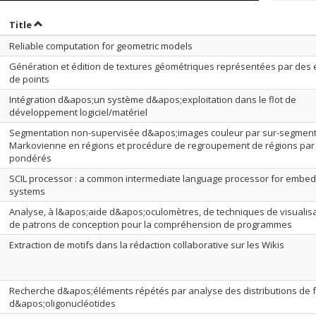
ort by date in descending order
Sort by title in descending order
Title
Reliable computation for geometric models
Génération et édition de textures géométriques représentées par des
de points
Intégration d&apos;un système d&apos;exploitation dans le flot de
développement logiciel/matériel
Segmentation non-supervisée d&apos;images couleur par sur-segment
Markovienne en régions et procédure de regroupement de régions par
pondérés
SCIL processor : a common intermediate language processor for embe
systems
Analyse, à l&apos;aide d&apos;oculomètres, de techniques de visualis
de patrons de conception pour la compréhension de programmes
Extraction de motifs dans la rédaction collaborative sur les Wikis
Recherche d&apos;éléments répétés par analyse des distributions de
d&apos;oligonucléotides