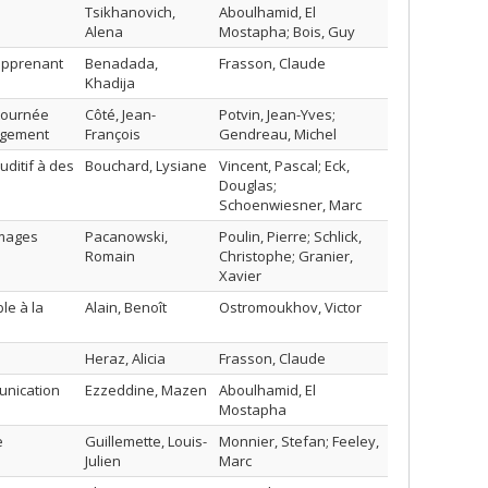
Tsikhanovich,
Aboulhamid, El
Alena
Mostapha; Bois, Guy
;apprenant
Benadada,
Frasson, Claude
Khadija
 tournée
Côté, Jean-
Potvin, Jean-Yves;
argement
François
Gendreau, Michel
ditif à des
Bouchard, Lysiane
Vincent, Pascal; Eck,
Douglas;
Schoenwiesner, Marc
images
Pacanowski,
Poulin, Pierre; Schlick,
Romain
Christophe; Granier,
Xavier
le à la
Alain, Benoît
Ostromoukhov, Victor
Heraz, Alicia
Frasson, Claude
unication
Ezzeddine, Mazen
Aboulhamid, El
Mostapha
e
Guillemette, Louis-
Monnier, Stefan; Feeley,
Julien
Marc