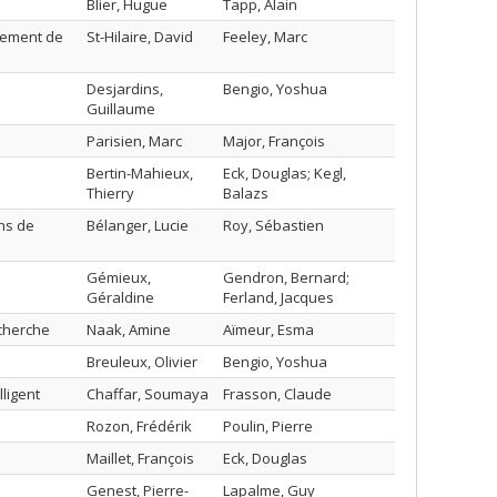
Blier, Hugue
Tapp, Alain
pement de
St-Hilaire, David
Feeley, Marc
Desjardins,
Bengio, Yoshua
Guillaume
Parisien, Marc
Major, François
Bertin-Mahieux,
Eck, Douglas; Kegl,
Thierry
Balazs
ns de
Bélanger, Lucie
Roy, Sébastien
Gémieux,
Gendron, Bernard;
Géraldine
Ferland, Jacques
echerche
Naak, Amine
Aïmeur, Esma
Breuleux, Olivier
Bengio, Yoshua
ligent
Chaffar, Soumaya
Frasson, Claude
Rozon, Frédérik
Poulin, Pierre
Maillet, François
Eck, Douglas
Genest, Pierre-
Lapalme, Guy