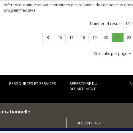
Inférence statique et par contraintes des relations de composition dan
programmes Java
Number of results :
164
Previous
Page
Page
Page
Page
Page
Page
.
Pa
16
17
18
19
20
21
22
page
Current
page.
40 results per page
RESSOURCES ET SERVICES
RÉPERTOIRE DU
N
DÉPARTEMENT
pérationnelle
BESOIN D'AIDE?
Plan du site