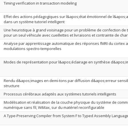
Timing verification in transaction modeling
Effet des actions pédagogiques sur l&apos;état émotionnel de l&apos
dans un système tutoriel intelligent
Une heuristique à grand voisinage pour un problème de confection de
pour un seul véhicule avec cueillettes et livraisons et contrainte de ch
Analyse par apprentissage automatique des réponses fMRI du cortex au
modulations spectro-temporelles
Modes de représentation pour l&apos;éclairage en synthèse d&apos;
Rendu d&apos;images en demi-tons par diffusion d&apos;erreur sensib
structure
Processus cérébraux adaptés aux systèmes tutoriels intelligents
Modélisation et réalisation de la couche physique du système de comm
numérique sans fil, WiMax, sur du matériel reconfigurable
A Type-Preserving Compiler from System F to Typed Assembly Languag