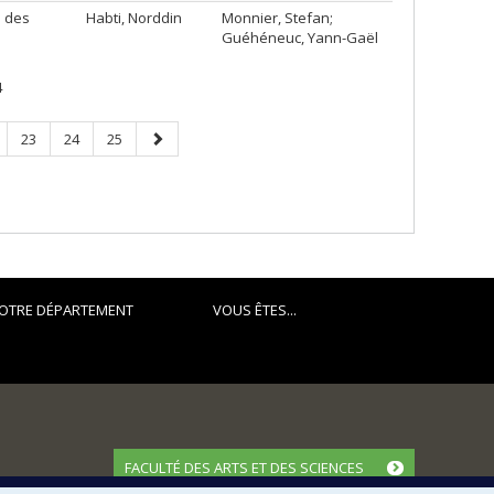
s des
Habti, Norddin
Monnier, Stefan;
Guéhéneuc, Yann-Gaël
4
ge
Page
Page
Page
Next
23
24
25
page
OTRE DÉPARTEMENT
VOUS ÊTES...
FACULTÉ DES ARTS ET DES SCIENCES