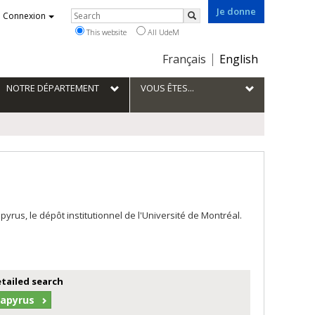
Je donne
Rechercher
Connexion
Search
This website
All UdeM
Choix
Français
English
de
la
NOTRE DÉPARTEMENT
VOUS ÊTES...
langue
us, le dépôt institutionnel de l'Université de Montréal.
etailed search
Papyrus