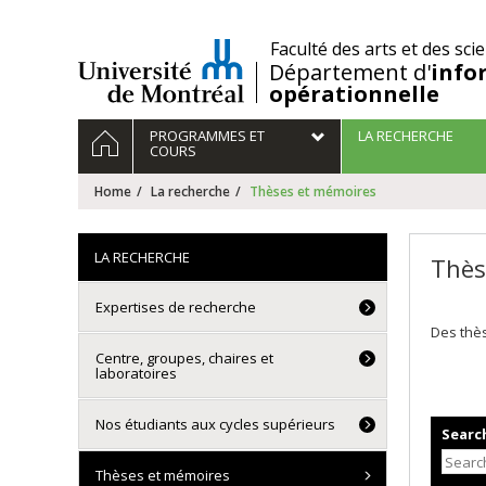
Passer
au
/
Faculté des arts et des sci
contenu
Département d'
info
opérationnelle
Navigation
HOME
PROGRAMMES ET
LA RECHERCHE
principale
COURS
Home
La recherche
Thèses et mémoires
LA RECHERCHE
Thès
Expertises de recherche
Des thès
Centre, groupes, chaires et
laboratoires
Nos étudiants aux cycles supérieurs
Search
Thèses et mémoires