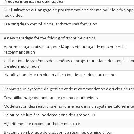
Preuves interactives quantiques
Sur l’utilisation du langage de programmation Scheme pour le dévelop
jeux vidéo
Training deep convolutional architectures for vision
A new paradigm for the folding of ribonucleic acids
Apprentissage statistique pour l&apos;étiquetage de musique et la
recommandation
Calibration de systèmes de caméras et projecteurs dans des applicatio
création multimédia
Planification de la récolte et allocation des produits aux usines
Papyres : un système de gestion et de recommandation d’articles de r
Échantillonnage dynamique de champs markoviens
Modélisation des réactions émotionnelles dans un système tutoriel intel
Peinture de lumière incidente dans des scènes 3D
Algorithmes de recommandation musicale
Système symbolique de création de résumés de mise à jour