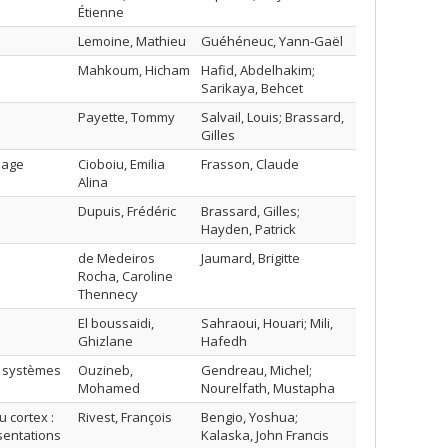
Étienne
Lemoine, Mathieu
Guéhéneuc, Yann-Gaël
Mahkoum, Hicham
Hafid, Abdelhakim;
Sarikaya, Behcet
Payette, Tommy
Salvail, Louis; Brassard,
Gilles
sage
Cioboiu, Emilia
Frasson, Claude
Alina
Dupuis, Frédéric
Brassard, Gilles;
Hayden, Patrick
de Medeiros
Jaumard, Brigitte
Rocha, Caroline
Thennecy
El boussaidi,
Sahraoui, Houari; Mili,
Ghizlane
Hafedh
s systèmes
Ouzineb,
Gendreau, Michel;
Mohamed
Nourelfath, Mustapha
 cortex :
Rivest, François
Bengio, Yoshua;
sentations
Kalaska, John Francis