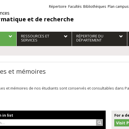
Liens
Répertoire
Facultés
Bibliothèques
Plan campus
externes
ences
rmatique et de recherche
RESSOURCES ET
RÉPERTOIRE DU
SERVICES
DÉPARTEMENT
es et mémoires
es et mémoires de nos étudiants sont conservés et consultables dans Papyr
 in list
For a d
Search…
Visit 