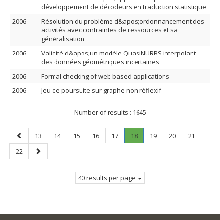
développement de décodeurs en traduction statistique
2006
Résolution du problème d&apos;ordonnancement des
activités avec contraintes de ressources et sa
généralisation
2006
Validité d&apos;un modèle QuasiNURBS interpolant
des données géométriques incertaines
2006
Formal checking of web based applications
2006
Jeu de poursuite sur graphe non réflexif
Number of results :
1645
Previous
Page
Page
Page
Page
Page
Page
.
Page
Page
Page
13
14
15
16
17
18
19
20
21
page
Current
Page
Next
22
page.
page
40 results per page