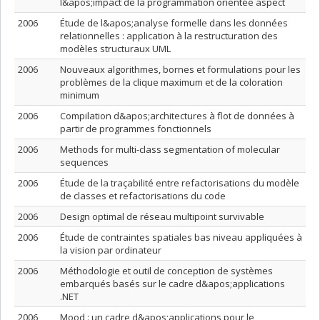
l&apos;impact de la programmation orientée aspect
2006
Étude de l&apos;analyse formelle dans les données
relationnelles : application à la restructuration des
modèles structuraux UML
2006
Nouveaux algorithmes, bornes et formulations pour les
problèmes de la clique maximum et de la coloration
minimum
2006
Compilation d&apos;architectures à flot de données à
partir de programmes fonctionnels
2006
Methods for multi-class segmentation of molecular
sequences
2006
Étude de la traçabilité entre refactorisations du modèle
de classes et refactorisations du code
2006
Design optimal de réseau multipoint survivable
2006
Étude de contraintes spatiales bas niveau appliquées à
la vision par ordinateur
2006
Méthodologie et outil de conception de systèmes
embarqués basés sur le cadre d&apos;applications
.NET
2006
Mood : un cadre d&apos;applications pour le