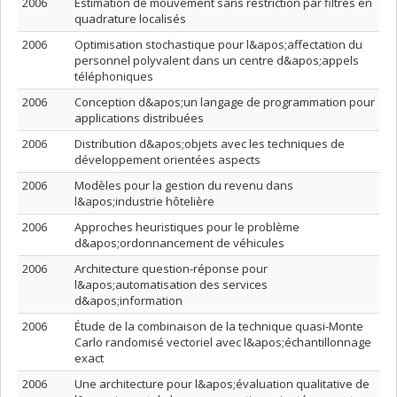
2006
Estimation de mouvement sans restriction par filtres en
quadrature localisés
2006
Optimisation stochastique pour l&apos;affectation du
personnel polyvalent dans un centre d&apos;appels
téléphoniques
2006
Conception d&apos;un langage de programmation pour
applications distribuées
2006
Distribution d&apos;objets avec les techniques de
développement orientées aspects
2006
Modèles pour la gestion du revenu dans
l&apos;industrie hôtelière
2006
Approches heuristiques pour le problème
d&apos;ordonnancement de véhicules
2006
Architecture question-réponse pour
l&apos;automatisation des services
d&apos;information
2006
Étude de la combinaison de la technique quasi-Monte
Carlo randomisé vectoriel avec l&apos;échantillonnage
exact
2006
Une architecture pour l&apos;évaluation qualitative de