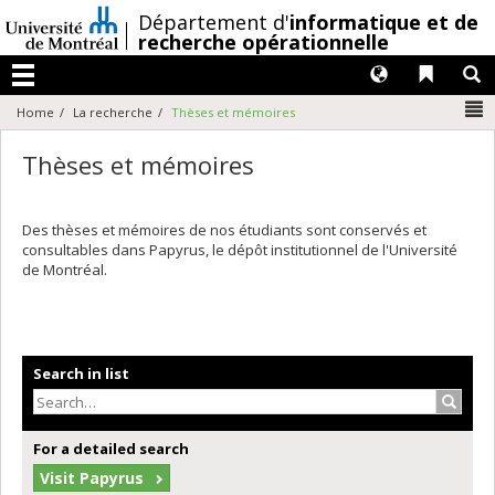
Passer
/
Département d'
informatique et de
au
recherche opérationnelle
contenu
Langues
Liens 
R
Menu
N
Home
La recherche
Thèses et mémoires
Thèses et mémoires
Des thèses et mémoires de nos étudiants sont conservés et
consultables dans Papyrus, le dépôt institutionnel de l'Université
de Montréal.
Search in list
Search
For a detailed search
Visit Papyrus