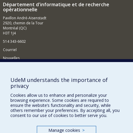
Département d'informatique et de recherche
opérationnelle
Pavillon André-Aisenstadt
2920, chemin de la Tour
Montréal (QC)
H3T 1J4
514 343-6602
Courriel
Nouvelles
Activités
Comment soutenir le Département?
UdeM understands the importance of
privacy
BESOIN D'AIDE?
Cookies allow us to enhance and personalize your
Plan du site
browsing experience. Some cookies are required to
Signaler une erreur
ensure the website’s functionality and security, while
others remember your preferences. By accepting all, you
Accessibilité
consent to our use of cookies to better serve you.
FACULTÉ DES ARTS ET DES SCIENCES
Manage cookies
>