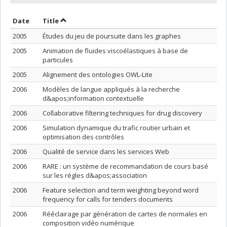
Sort by date in descending order
Sort by title in descending order
Date
Title
2005
Études du jeu de poursuite dans les graphes
2005
Animation de fluides viscoélastiques à base de
particules
2005
Alignement des ontologies OWL-Lite
2006
Modèles de langue appliqués à la recherche
d&apos;information contextuelle
2006
Collaborative filtering techniques for drug discovery
2006
Simulation dynamique du trafic routier urbain et
optimisation des contrôles
2006
Qualité de service dans les services Web
2006
RARE : un système de recommandation de cours basé
sur les régles d&apos;association
2006
Feature selection and term weighting beyond word
frequency for calls for tenders documents
2006
Rééclairage par génération de cartes de normales en
composition vidéo numérique