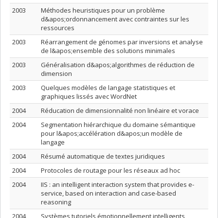
2003
Méthodes heuristiques pour un problème
d&apos;ordonnancement avec contraintes sur les
ressources
2003
Réarrangement de génomes par inversions et analyse
de l&apos;ensemble des solutions minimales
2003
Généralisation d&apos;algorithmes de réduction de
dimension
2003
Quelques modèles de langage statistiques et
graphiques lissés avec WordNet
2004
Réducation de dimensionnalité non linéaire et vorace
2004
Segmentation hiérarchique du domaine sémantique
pour l&apos;accélération d&apos;un modèle de
langage
2004
Résumé automatique de textes juridiques
2004
Protocoles de routage pour les réseaux ad hoc
2004
IIS : an intelligent interaction system that provides e-
service, based on interaction and case-based
reasoning
2004
Systèmes tutoriels émotionnellement intelligents