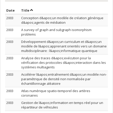
Sort by date in descending order
Sort by title in descending order
Date
Title
2003
Conception d&apos;un modèle de création générique
d&apos;agents de médiation
2003
A survey of graph and subgraph isomorphism
problems
2003
Développement d&apos;un curriculum et d&apos;un
modèle de l&apos;apprenant orientés vers un domaine
multidisciplinaire : l&apos;informatique quantique
2003
Analyse des traces d&apos;exécution pour la
vérification des protocoles d&apos;interaction dans les
systèmes multiagents
2003
Accélérer l&apos;entraînement d&apos;un modèle non-
paramétrique de densité non normalisée par
échantillonnage aléatoire
2003
Atlas numérique spatio-temporel des artères
coronaires
2003
Gestion de l&apos;information en temps réel pour un
répartiteur de véhicules