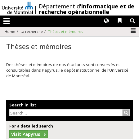
Passer
/
Département d'
informatique et de
au
recherche opérationnelle
contenu
Langues
Liens 
R
Menu
N
Home
La recherche
Thèses et mémoires
Thèses et mémoires
Des thèses et mémoires de nos étudiants sont conservés et
consultables dans Papyrus, le dépôt institutionnel de l'Université
de Montréal.
Search in list
Search
For a detailed search
Visit Papyrus