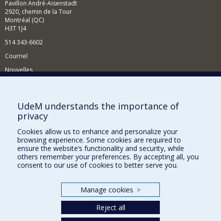
Pavillon André-Aisenstadt
2920, chemin de la Tour
Montréal (QC)
H3T 1J4
514 343-6602
Courriel
Nouvelles
Activités
Comment soutenir le Département?
UdeM understands the importance of
privacy
BESOIN D'AIDE?
Cookies allow us to enhance and personalize your
Plan du site
browsing experience. Some cookies are required to
Signaler une erreur
ensure the website’s functionality and security, while
others remember your preferences. By accepting all, you
Accessibilité
consent to our use of cookies to better serve you.
FACULTÉ DES ARTS ET DES SCIENCES
Manage cookies
>
Nos départements et écoles
Reject all
Nos centres d'études