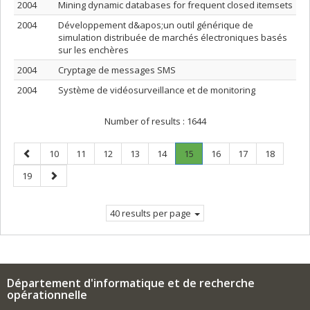
2004
Mining dynamic databases for frequent closed itemsets
2004
Développement d&apos;un outil générique de
simulation distribuée de marchés électroniques basés
sur les enchères
2004
Cryptage de messages SMS
2004
Système de vidéosurveillance et de monitoring
Number of results :
1644
Previous
Page
Page
Page
Page
Page
Page
.
Page
Page
Page
10
11
12
13
14
15
16
17
18
page
Current
Page
Next
19
page.
page
40 results per page
Département d'informatique et de recherche
opérationnelle