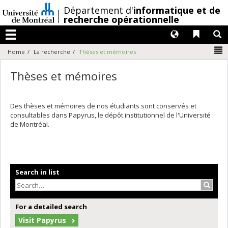
Passer
/
Département d'
informatique et de
au
recherche opérationnelle
contenu
Langues
Liens 
R
Menu
N
Home
La recherche
Thèses et mémoires
Thèses et mémoires
Des thèses et mémoires de nos étudiants sont conservés et
consultables dans Papyrus, le dépôt institutionnel de l'Université
de Montréal.
Search in list
Search
For a detailed search
Visit Papyrus