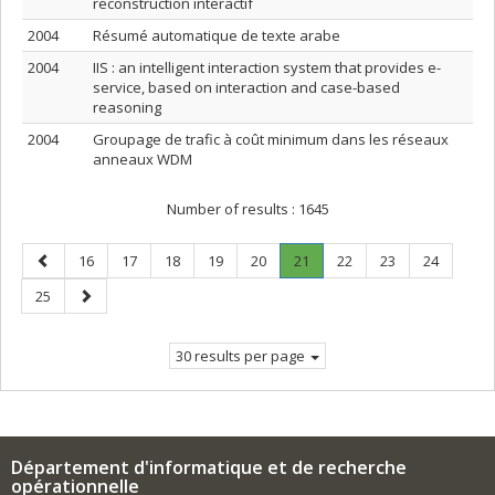
reconstruction interactif
2004
Résumé automatique de texte arabe
2004
IIS : an intelligent interaction system that provides e-
service, based on interaction and case-based
reasoning
2004
Groupage de trafic à coût minimum dans les réseaux
anneaux WDM
Number of results :
1645
Previous
Page
Page
Page
Page
Page
Page
.
Page
Page
Page
16
17
18
19
20
21
22
23
24
page
Current
Page
Next
25
page.
page
30 results per page
Département d'informatique et de recherche
opérationnelle