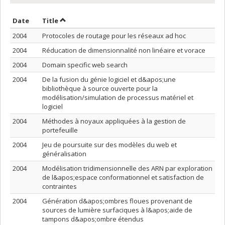
Sort by date in descending order
Sort by title in descending order
Date
Title
2004
Protocoles de routage pour les réseaux ad hoc
2004
Réducation de dimensionnalité non linéaire et vorace
2004
Domain specific web search
2004
De la fusion du génie logiciel et d&apos;une
bibliothèque à source ouverte pour la
modélisation/simulation de processus matériel et
logiciel
2004
Méthodes à noyaux appliquées à la gestion de
portefeuille
2004
Jeu de poursuite sur des modèles du web et
généralisation
2004
Modélisation tridimensionnelle des ARN par exploration
de l&apos;espace conformationnel et satisfaction de
contraintes
2004
Génération d&apos;ombres floues provenant de
sources de lumière surfaciques à l&apos;aide de
tampons d&apos;ombre étendus