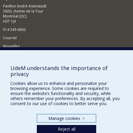
Pavillon André-Aisenstadt
2920, chemin de la Tour
Montréal (QC)
H3T 1J4
514 343-6602
Courriel
Nouvelles
Activités
Comment soutenir le Département?
UdeM understands the importance of
privacy
BESOIN D'AIDE?
Cookies allow us to enhance and personalize your
Plan du site
browsing experience. Some cookies are required to
Signaler une erreur
ensure the website’s functionality and security, while
others remember your preferences. By accepting all, you
Accessibilité
consent to our use of cookies to better serve you.
FACULTÉ DES ARTS ET DES SCIENCES
Manage cookies
>
Nos départements et écoles
Reject all
Nos centres d'études