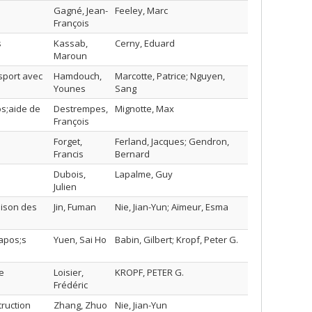
Gagné, Jean-
Feeley, Marc
François
s
Kassab,
Cerny, Eduard
Maroun
sport avec
Hamdouch,
Marcotte, Patrice; Nguyen,
Younes
Sang
os;aide de
Destrempes,
Mignotte, Max
François
Forget,
Ferland, Jacques; Gendron,
Francis
Bernard
Dubois,
Lapalme, Guy
Julien
aison des
Jin, Fuman
Nie, Jian-Yun; Aïmeur, Esma
&apos;s
Yuen, Sai Ho
Babin, Gilbert; Kropf, Peter G.
e
Loisier,
KROPF, PETER G.
Frédéric
truction
Zhang, Zhuo
Nie, Jian-Yun