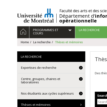
Passer
au
/
Faculté des arts et des sci
contenu
Département d'
info
opérationnelle
Navigation
HOME
PROGRAMMES ET
LA RECHERCHE
principale
COURS
Home
La recherche
Thèses et mémoires
LA RECHERCHE
Thès
Expertises de recherche
Des thès
Centre, groupes, chaires et
laboratoires
Nos étudiants aux cycles supérieurs
Search
Thèses et mémoires