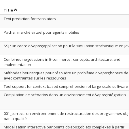
ort by date in descending order
Sort by title in descending order
Title
Text prediction for translators
Pacha : marché virtuel pour agents mobiles
SSJ : un cadre d&apos;application pour la simulation stochastique en Ja
Combined negotiations in E-commerce : concepts, architecture, and
implementation
Méthodes heuristiques pour résoudre un problème d&apos;horaire de 
avec contraintes sur les ressources
Tool support for context-based comprehension of large-scale software
Compilation de scénarios dans un environnement d&apos;intégration
001_correct : un environnement de restructuration des programmes obje
par la qualité
Modélisation interactive par points d&apos;objets complexes à partir