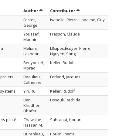
Sort by author in descending order
by contributor in descending
Author
Contributor
Foster,
Isabelle, Pierre; Lapalme, Guy
George
Youssef,
Frasson, Claude
Mounir
va
Meliani,
L&apos;Écuyer, Pierre;
Lakhdar
Nguyen, Sang
Benyoucef,
Keller, Rudolf
Morad
projets
Beaulieu,
Ferland, Jacques
Catherine
 systems
Yin, Rui
Keller, Rudolf
Ben
Dssouli, Rachida
Khedher,
Dhafer
ts piloté
Chawiche,
Sahraoui, Houari
Hassan M.
Duranleau,
Poulin, Pierre