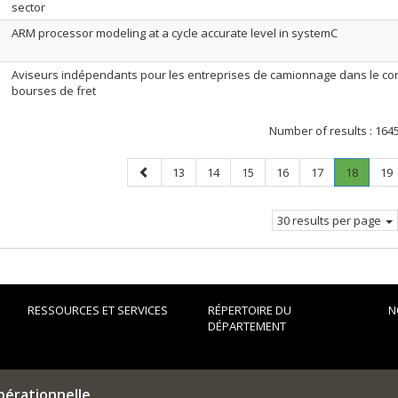
sector
ARM processor modeling at a cycle accurate level in systemC
Aviseurs indépendants pour les entreprises de camionnage dans le co
bourses de fret
Number of results :
164
Previous
Page
Page
Page
Page
Page
Page
.
Pa
13
14
15
16
17
18
19
page
Current
page.
30 results per page
RESSOURCES ET SERVICES
RÉPERTOIRE DU
N
DÉPARTEMENT
pérationnelle