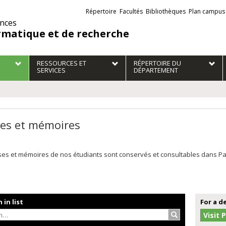
Liens
Répertoire
Facultés
Bibliothèques
Plan campus
externes
ences
rmatique et de recherche
RESSOURCES ET
RÉPERTOIRE DU
SERVICES
DÉPARTEMENT
es et mémoires
es et mémoires de nos étudiants sont conservés et consultables dans Papyr
 in list
For a d
Search…
Visit 