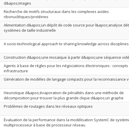
d&apos;images
Recherche de motifs structuraux dans les complexes acides
ribonucléiques/protéines
Alimentation d&apos;un dépôt de code source pour l&apos;analyse dét
systèmes de taille industrielle
A socio-technological approach to sharing knowledge across disciplines
Construction d&apos;une mosaïque à partir d&apos;une séquence vid
Agents à base de règles pour les négociations électroniques : concepts 
infrastructure
Génération de modèles de langage compacts pour la reconnaissance v
Heuristique d&apos;évaporation de pénalités dans une méthode de
décomposition pour trouver la plus grande clique d&apos;un graphe
Problèmes de routages dans les réseaux optiques
Évaluation de la performance dans la modélisation SystemC de systèm
multiprocesseur à base de processeur réseau