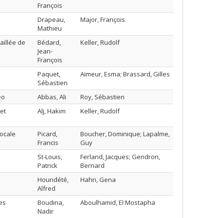
François
Drapeau,
Major, François
Mathieu
aillée de
Bédard,
Keller, Rudolf
Jean-
François
Paquet,
Aïmeur, Esma; Brassard, Gilles
Sébastien
éo
Abbas, Ali
Roy, Sébastien
et
Alj, Hakim
Keller, Rudolf
ocale
Picard,
Boucher, Dominique; Lapalme,
Francis
Guy
St-Louis,
Ferland, Jacques; Gendron,
Patrick
Bernard
Houndété,
Hahn, Gena
Alfred
es
Boudina,
Aboulhamid, El Mostapha
Nadir