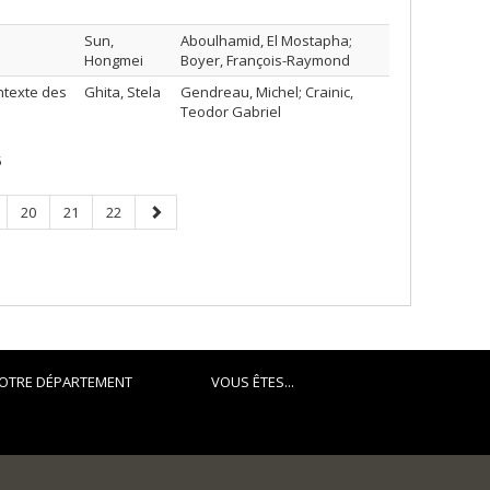
Sun,
Aboulhamid, El Mostapha;
Hongmei
Boyer, François-Raymond
ntexte des
Ghita, Stela
Gendreau, Michel; Crainic,
Teodor Gabriel
5
ge
Page
Page
Page
Next
20
21
22
page
OTRE DÉPARTEMENT
VOUS ÊTES...