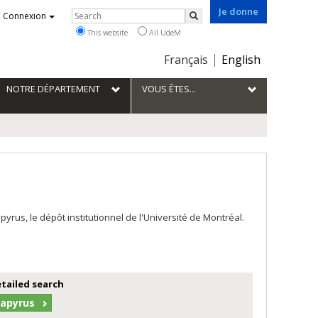
Je donne
Rechercher
Connexion
Search
This website
All UdeM
Choix
Français
English
de
la
NOTRE DÉPARTEMENT
VOUS ÊTES...
langue
us, le dépôt institutionnel de l'Université de Montréal.
etailed search
Papyrus