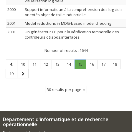
visualisation logicielle
2000
Support informatique à la compréhension des logiciels
orientés objet de taille industrielle
2001
Model reductions in MDG-based model checking
2001
Un générateur CP pour la vérification temporelle des
contrôleurs d&apos;interfaces
Number of results :
1644
Previous
Page
Page
Page
Page
Page
Page
.
Page
Page
Page
10
11
12
13
14
15
16
17
18
page
Current
Page
Next
19
page.
page
30 results per page
Département d'informatique et de recherche
opérationnelle