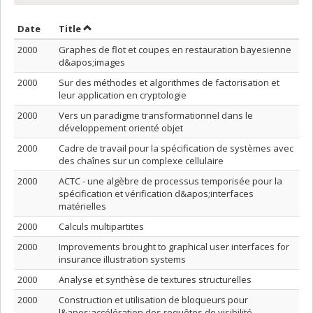
Sort by date in descending order
Sort by title in descending order
Date
Title
2000
Graphes de flot et coupes en restauration bayesienne
d&apos;images
2000
Sur des méthodes et algorithmes de factorisation et
leur application en cryptologie
2000
Vers un paradigme transformationnel dans le
développement orienté objet
2000
Cadre de travail pour la spécification de systèmes avec
des chaînes sur un complexe cellulaire
2000
ACTC - une algèbre de processus temporisée pour la
spécification et vérification d&apos;interfaces
matérielles
2000
Calculs multipartites
2000
Improvements brought to graphical user interfaces for
insurance illustration systems
2000
Analyse et synthèse de textures structurelles
2000
Construction et utilisation de bloqueurs pour
l&apos;accélération des requêtes de visibilité