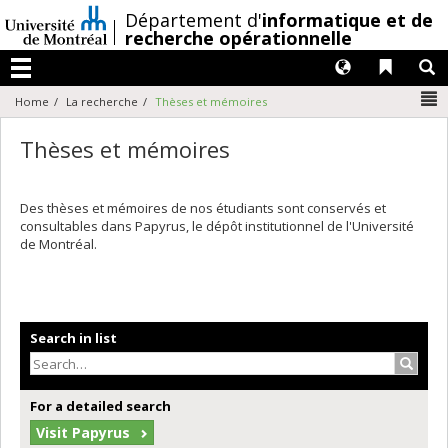
Passer
/
Département d'
informatique et de
au
recherche opérationnelle
contenu
Langues
Liens 
R
Menu
N
Home
La recherche
Thèses et mémoires
Thèses et mémoires
Des thèses et mémoires de nos étudiants sont conservés et
consultables dans Papyrus, le dépôt institutionnel de l'Université
de Montréal.
Search in list
Search
For a detailed search
Visit Papyrus