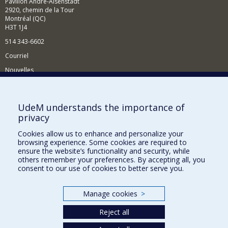
Pavillon André-Aisenstadt
2920, chemin de la Tour
Montréal (QC)
H3T 1J4
514 343-6602
Courriel
Nouvelles
Activités
Comment soutenir le Département?
UdeM understands the importance of
privacy
BESOIN D'AIDE?
Cookies allow us to enhance and personalize your
Plan du site
browsing experience. Some cookies are required to
Signaler une erreur
ensure the website’s functionality and security, while
others remember your preferences. By accepting all, you
Accessibilité
consent to our use of cookies to better serve you.
FACULTÉ DES ARTS ET DES SCIENCES
Manage cookies
>
Nos départements et écoles
Reject all
Nos centres d'études