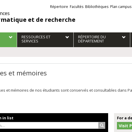
Liens
Répertoire
Facultés
Bibliothèques
Plan campus
externes
ences
rmatique et de recherche
RESSOURCES ET
RÉPERTOIRE DU
SERVICES
DÉPARTEMENT
es et mémoires
es et mémoires de nos étudiants sont conservés et consultables dans Papyr
 in list
For a d
Search…
Visit 