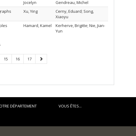
Jocelyn
Gendreau, Michel
 graphs
Xu, Ying
Cerny, Eduard; Song,
Xiaoyu
bles
Hamard, Kamel
Kerherve, Brigitte; Nie, Jian-
Yun
5
e
Page
Page
Page
Next
15
16
17
page
OTRE DÉPARTEMENT
VOUS ÊTES...