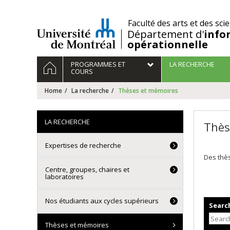
Passer
au
/
Faculté des arts et des sci
contenu
Département d'
info
opérationnelle
Navigation
HOME
PROGRAMMES ET
LA RECHERCHE
principale
COURS
Home
La recherche
Thèses et mémoires
LA RECHERCHE
Thès
Expertises de recherche
Des thès
Centre, groupes, chaires et
laboratoires
Nos étudiants aux cycles supérieurs
Search
Thèses et mémoires