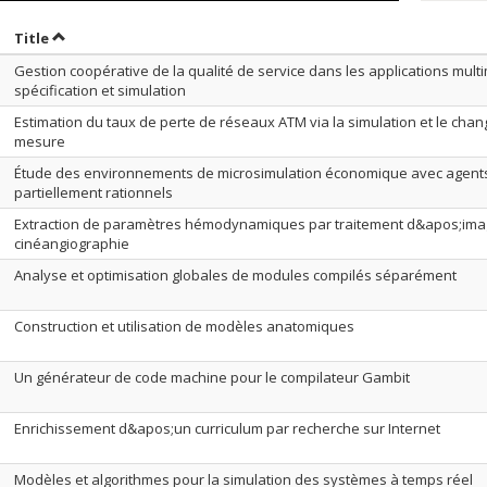
ort by date in descending order
Sort by title in descending order
Title
Gestion coopérative de la qualité de service dans les applications multi
spécification et simulation
Estimation du taux de perte de réseaux ATM via la simulation et le cha
mesure
Étude des environnements de microsimulation économique avec agent
partiellement rationnels
Extraction de paramètres hémodynamiques par traitement d&apos;ima
cinéangiographie
Analyse et optimisation globales de modules compilés séparément
Construction et utilisation de modèles anatomiques
Un générateur de code machine pour le compilateur Gambit
Enrichissement d&apos;un curriculum par recherche sur Internet
Modèles et algorithmes pour la simulation des systèmes à temps réel