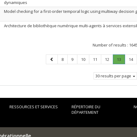
dynamiques
Model checking for a first-order temporal logic using multiway decision
Architecture de bibliothèque numérique multi-agents à services extensi
Number of results :
164
Previous
Page
Page
Page
Page
Page
Page
.
Pag
8
9
10
11
12
13
14
page
Current
page.
30 results per page
RESSOURCES ET SERVICES
RÉPERTOIRE DU
N
DÉPARTEMENT
pérationnelle