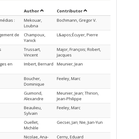
Sort by author in descending order
by contributor in descend
Author
Contributor
médias :
Mekouar,
Bochmann, Gregor V.
Loubna
ngement de
Champoux,
L&apos;Écuyer, Pierre
Yanick
s
Trussart,
Major, François; Robert,
Vincent
Jacques
ges en
Imbert, Bernard
Meunier, Jean
Boucher,
Feeley, Marc
Dominique
Guimond,
Meunier, Jean; Thirion,
Alexandre
Jean-Philippe
Beaulieu,
Feeley, Marc
Sylvain
Ouellet,
Gecsei, Jan; Nie, Jian-Yun
Michèle
Nicolae, Ana-
Cerny, Eduard