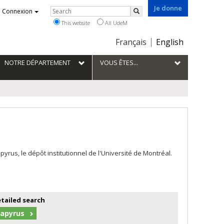
Je donne
Rechercher
Connexion
Search
This website
All UdeM
Choix
Français
English
de
la
NOTRE DÉPARTEMENT
VOUS ÊTES...
langue
us, le dépôt institutionnel de l'Université de Montréal.
etailed search
Papyrus