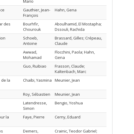
Mario
ace
Gauthier, Jean-
Hahn, Gena
François
ar des
Bourhfir,
Aboulhamid, El Mostapha;
Chourouk
Dssouli, Rachida
ion
Schoeb,
Brassard, Gilles; Crépeau,
Antoine
Claude
Awwad,
Flocchini, Paola; Hahn,
Mohamad
Gena
Guo, Ruibiao
Frasson, Claude;
Kaltenbach, Marc
 de la
Chaïbi, Yasmina
Meunier, Jean
Roy, Sébastien
Meunier, Jean
Latendresse,
Bengio, Yoshua
Simon
ur la
Faye, Pierre
Cerny, Eduard
es
Demers,
Crainic, Teodor Gabriel;