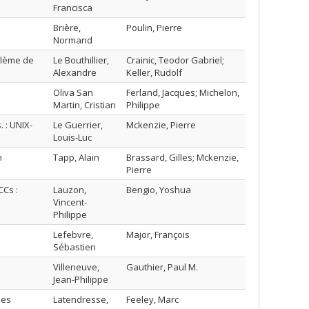
Francisca
Brière,
Poulin, Pierre
Normand
blème de
Le Bouthillier,
Crainic, Teodor Gabriel;
Alexandre
Keller, Rudolf
Oliva San
Ferland, Jacques; Michelon,
Martin, Cristian
Philippe
 : UNIX-
Le Guerrier,
Mckenzie, Pierre
Louis-Luc
n
Tapp, Alain
Brassard, Gilles; Mckenzie,
Pierre
Cs :
Lauzon,
Bengio, Yoshua
Vincent-
Philippe
Lefebvre,
Major, François
Sébastien
Villeneuve,
Gauthier, Paul M.
Jean-Philippe
mes
Latendresse,
Feeley, Marc