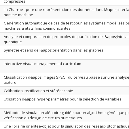
compressés
La Charrue - pour une représentation des données dans l&apos;interf
homme-machine
Génération automatique de cas de test pour les systèmes modélisés p
machines à états finis communicantes
Analyse et comparaison de protocoles de purification de l&apos;intricat
quantique
Symétrie et sens de l&apos;orientation dans les graphes
Interactive visual management of curriculum
Classification d&apos;images SPECT du cerveau basée sur une analyse
texture
Calibration, rectification et stéréoscopie
Utilisation d&apos;hyper-paramètres pour la sélection de variables
Méthode de simulation aléatoire guidée par un algorithme génétique po
vérification du design de circuits numériques
Une librairie orientée-objet pour la simulation des réseaux stochastiqu