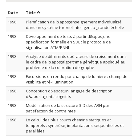
Sort by date in descending order
Sort by title in descending order
Date
Title
1998
Planification de l&apos;enseignement individualisé
dans un système turoriel intelligent à grande échelle
1998
Développement de tests à partir d&apos;une
spécification formelle en SDL : le protocole de
signalisation ATM/PNNI
1998
Analyse de différents opérateurs de croisement dans
le cadre de l&apos;algorithme génétique appliqué au
problème de la coloration de graphe
1998
Excursions en rendu par champ de lumière : champ de
visibilité et ré-illumination
1998
Conception d&apos;un langage de description
d&apos;agents cognitifs
1998
Modélisation de la structure 3-D des ARN par
satisfaction de contraintes
1998
Le calcul des plus courts chemins statiques et
temporels : synthèse, implantations séquentielles et
parallèles