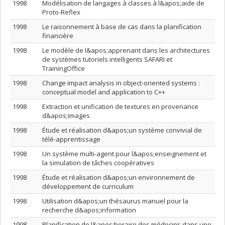
1998
Modélisation de langages à classes à l&apos;aide de
Proto-Reflex
1998
Le raisonnement à base de cas dans la planification
financière
1998
Le modèle de l&apos;apprenant dans les architectures
de systèmes tutoriels intelligents SAFARI et
TrainingOffice
1998
Change impact analysis in object-oriented systems :
conceptual model and application to C++
1998
Extraction et unification de textures en provenance
d&apos;images
1998
Étude et réalisation d&apos;un système convivial de
télé-apprentissage
1998
Un système multi-agent pour l&apos;enseignement et
la simulation de tâches coopératives
1998
Étude et réalisation d&apos;un environnement de
développement de curriculum
1998
Utilisation d&apos;un thésaurus manuel pour la
recherche d&apos;information
1998
Planification de l&apos;horaire des médecins dans une