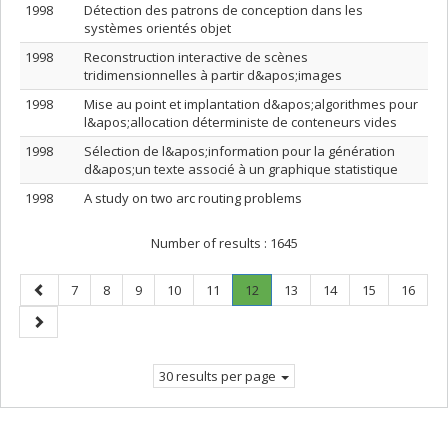
1998
Détection des patrons de conception dans les
systèmes orientés objet
1998
Reconstruction interactive de scènes
tridimensionnelles à partir d&apos;images
1998
Mise au point et implantation d&apos;algorithmes pour
l&apos;allocation déterministe de conteneurs vides
1998
Sélection de l&apos;information pour la génération
d&apos;un texte associé à un graphique statistique
1998
A study on two arc routing problems
Number of results :
1645
Previous
Page
Page
Page
Page
Page
Page
.
Page
Page
Page
Page
7
8
9
10
11
12
13
14
15
16
page
Current
Next
page.
page
30 results per page