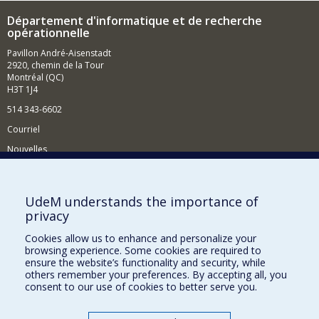
Département d'informatique et de recherche
opérationnelle
Pavillon André-Aisenstadt
2920, chemin de la Tour
Montréal (QC)
H3T 1J4
514 343-6602
Courriel
Nouvelles
Activités
Comment soutenir le Département?
UdeM understands the importance of
privacy
BESOIN D'AIDE?
Cookies allow us to enhance and personalize your
Plan du site
browsing experience. Some cookies are required to
Signaler une erreur
ensure the website’s functionality and security, while
others remember your preferences. By accepting all, you
Accessibilité
consent to our use of cookies to better serve you.
FACULTÉ DES ARTS ET DES SCIENCES