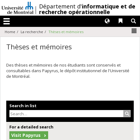
Passer
/
Département d'
informatique et de
au
recherche opérationnelle
contenu
Langues
Liens 
R
Menu
N
Home
La recherche
Thèses et mémoires
Thèses et mémoires
Des thèses et mémoires de nos étudiants sont conservés et
consultables dans Papyrus, le dépôt institutionnel de l'Université
de Montréal.
Search in list
Search
For a detailed search
Visit Papyrus