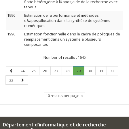
flotte hétérogène à l&apos;aide de la recherche avec
tabous
1996
Estimation de la performance et méthodes
d&apos;allocation dans la synthèse de systèmes
numériques
1996
Estimation fonctionnelle dans le cadre de politiques de
remplacement dans un système à plusieurs
composantes
Number of results :
1645
Previous
Page
Page
Page
Page
Page
Page
.
Page
Page
Page
24
25
26
27
28
29
30
31
32
page
Current
Page
Next
33
page.
page
10 results per page
Département d'informatique et de recherche