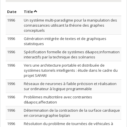
Sort by date in descending order
Sort by title in descending order
Date
Title
1996
Un système multi-paradigme pour la manipulation des
connaissances utilisant la théorie des graphes
conceptuels
1996
Génération intégrée de textes et de graphiques
statistiques
1996
Spécification formelle de systèmes d&apos;information
interactifs par la technique des scénarios
1996
Vers une architecture portable et distribuée de
systèmes tutoriels intelligents : étude dans le cadre du
projet SAFARI
1996
Réseaux de neurones à faible précision et réalisation
sur ordinateur à logique programmable
1996
Problèmes multicritère avec contraintes
d&apos;affectation
1996
Détermination de la contraction de la surface cardiaque
en coronarographie biplan
1996
Résolution du problème de tournées de véhicules à