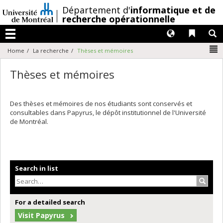
Passer
/
Département d'
informatique et de
au
recherche opérationnelle
contenu
Langues
Liens 
R
Menu
N
Home
La recherche
Thèses et mémoires
Thèses et mémoires
Des thèses et mémoires de nos étudiants sont conservés et
consultables dans Papyrus, le dépôt institutionnel de l'Université
de Montréal.
Search in list
Search
For a detailed search
Visit Papyrus