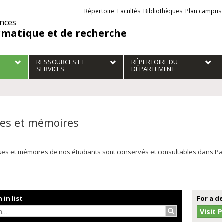
Liens
Répertoire
Facultés
Bibliothèques
Plan campus
externes
ences
rmatique et de recherche
RESSOURCES ET
RÉPERTOIRE DU
SERVICES
DÉPARTEMENT
es et mémoires
es et mémoires de nos étudiants sont conservés et consultables dans Papyr
 in list
For a d
Search…
Visit 