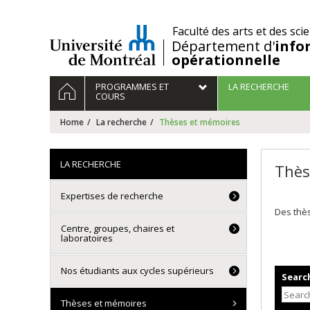
Passer
au
/
Faculté des arts et des sci
contenu
Département d'
info
opérationnelle
Navigation
HOME
PROGRAMMES ET
LA RECHERCHE
principale
COURS
Home
La recherche
Thèses et mémoires
LA RECHERCHE
Thès
Expertises de recherche
Des thès
Centre, groupes, chaires et
laboratoires
Nos étudiants aux cycles supérieurs
Search
Thèses et mémoires