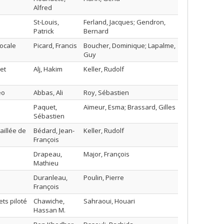
Alfred
St-Louis,
Ferland, Jacques; Gendron,
Patrick
Bernard
ocale
Picard, Francis
Boucher, Dominique; Lapalme,
Guy
et
Alj, Hakim
Keller, Rudolf
éo
Abbas, Ali
Roy, Sébastien
Paquet,
Aïmeur, Esma; Brassard, Gilles
Sébastien
aillée de
Bédard, Jean-
Keller, Rudolf
François
Drapeau,
Major, François
Mathieu
Duranleau,
Poulin, Pierre
François
ts piloté
Chawiche,
Sahraoui, Houari
Hassan M.