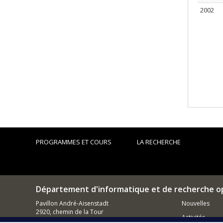
2002
PROGRAMMES ET COURS
LA RECHERCHE
Département d'informatique et de recherche o
Pavillon André-Aisenstadt
Nouvelles
2920, chemin de la Tour
Activités
Montréal (QC)