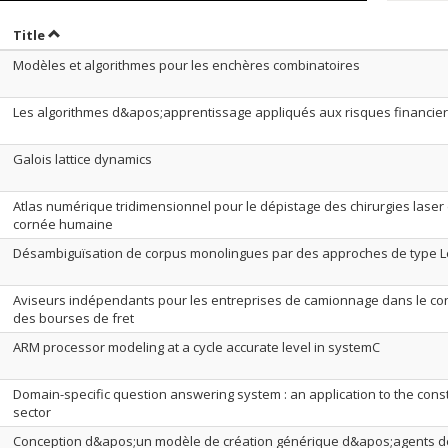
ort by date in ascending order
Sort by title in ascending order
Title
Modèles et algorithmes pour les enchères combinatoires
Les algorithmes d&apos;apprentissage appliqués aux risques financie
Galois lattice dynamics
Atlas numérique tridimensionnel pour le dépistage des chirurgies laser 
cornée humaine
Désambiguïsation de corpus monolingues par des approches de type 
Aviseurs indépendants pour les entreprises de camionnage dans le co
des bourses de fret
ARM processor modeling at a cycle accurate level in systemC
Domain-specific question answering system : an application to the cons
sector
Conception d&apos;un modèle de création générique d&apos;agents d