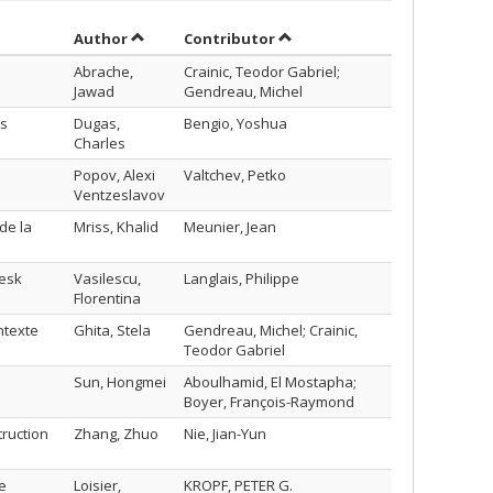
Sort by author in ascending order
by contributor in ascending 
Author
Contributor
Abrache,
Crainic, Teodor Gabriel;
Jawad
Gendreau, Michel
rs
Dugas,
Bengio, Yoshua
Charles
Popov, Alexi
Valtchev, Petko
Ventzeslavov
de la
Mriss, Khalid
Meunier, Jean
Lesk
Vasilescu,
Langlais, Philippe
Florentina
ntexte
Ghita, Stela
Gendreau, Michel; Crainic,
Teodor Gabriel
Sun, Hongmei
Aboulhamid, El Mostapha;
Boyer, François-Raymond
truction
Zhang, Zhuo
Nie, Jian-Yun
e
Loisier,
KROPF, PETER G.