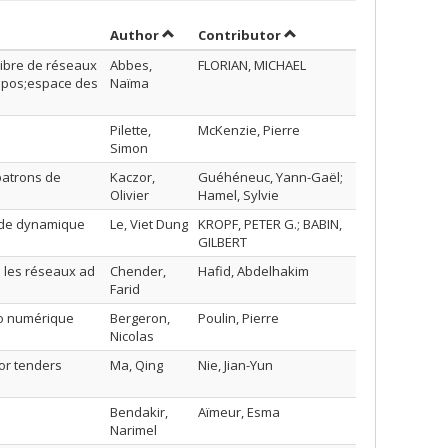
Sort by author in ascending order
by contributor in ascen
Author
Contributor
ibre de réseaux
Abbes,
FLORIAN, MICHAEL
&apos;espace des
Naïma
Pilette,
McKenzie, Pierre
Simon
patrons de
Kaczor,
Guéhéneuc, Yann-Gaël;
Olivier
Hamel, Sylvie
hode dynamique
Le, Viet Dung
KROPF, PETER G.; BABIN,
GILBERT
 les réseaux ad
Chender,
Hafid, Abdelhakim
Farid
éo numérique
Bergeron,
Poulin, Pierre
Nicolas
or tenders
Ma, Qing
Nie, Jian-Yun
Bendakir,
Aïmeur, Esma
Narimel