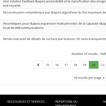
Une solution facilitant l&apos;accessibilité et la classification des imag
mal voyants
Reconstruction volumétrique par l&apos;algorithme du flot maximum d
Heuristiques pour l&apos;expansion multi-périodes de la capacité d&
local de télécommunications
Rendu interactif de détails de surface par textures 3D semi-transparen
Number of results :
164
Previous
Page
Page
Page
Page
Page
Page
.
Pa
15
16
17
18
19
20
21
page
Current
page.
50 results per page
RESSOURCES ET SERVICES
RÉPERTOIRE DU
N
DÉPARTEMENT