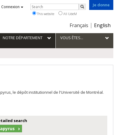
Je donne
Rechercher
Connexion
Search
This website
All UdeM
Choix
Français
English
de
la
NOTRE DÉPARTEMENT
VOUS ÊTES...
langue
us, le dépôt institutionnel de l'Université de Montréal.
etailed search
Papyrus