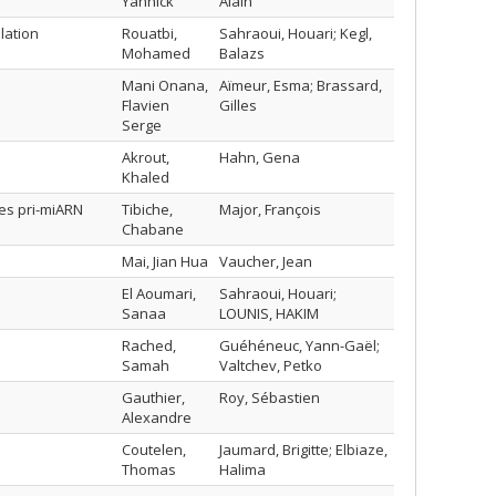
Yannick
Alain
lation
Rouatbi,
Sahraoui, Houari; Kegl,
Mohamed
Balazs
Mani Onana,
Aïmeur, Esma; Brassard,
Flavien
Gilles
Serge
Akrout,
Hahn, Gena
Khaled
les pri-miARN
Tibiche,
Major, François
Chabane
Mai, Jian Hua
Vaucher, Jean
El Aoumari,
Sahraoui, Houari;
Sanaa
LOUNIS, HAKIM
Rached,
Guéhéneuc, Yann-Gaël;
Samah
Valtchev, Petko
Gauthier,
Roy, Sébastien
Alexandre
Coutelen,
Jaumard, Brigitte; Elbiaze,
Thomas
Halima