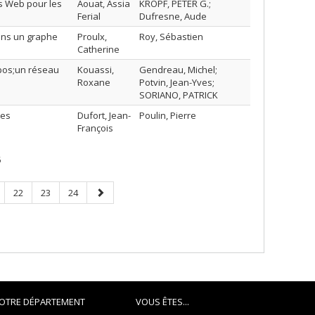
es Web pour les
Aouat, Assia
KROPF, PETER G.;
Ferial
Dufresne, Aude
ans un graphe
Proulx,
Roy, Sébastien
Catherine
apos;un réseau
Kouassi,
Gendreau, Michel;
Roxane
Potvin, Jean-Yves;
SORIANO, PATRICK
tes
Dufort, Jean-
Poulin, Pierre
François
5
ge
Page
Page
Page
Next
22
23
24
page
OTRE DÉPARTEMENT
VOUS ÊTES...