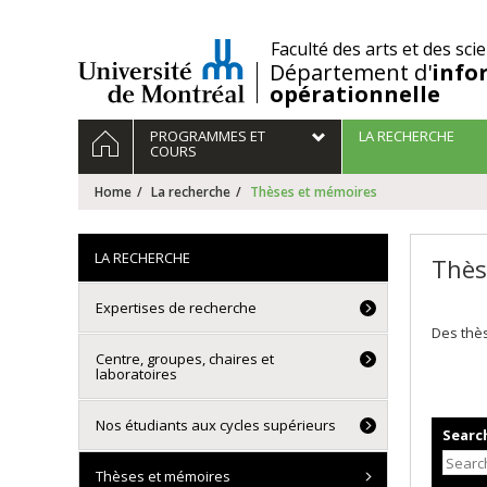
Passer
au
/
Faculté des arts et des sci
contenu
Département d'
info
opérationnelle
Navigation
HOME
PROGRAMMES ET
LA RECHERCHE
principale
COURS
Home
La recherche
Thèses et mémoires
LA RECHERCHE
Thès
Expertises de recherche
Des thès
Centre, groupes, chaires et
laboratoires
Nos étudiants aux cycles supérieurs
Search
Thèses et mémoires