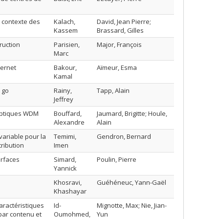
e contexte des
Kalach,
David, Jean Pierre;
Kassem
Brassard, Gilles
ruction
Parisien,
Major, François
Marc
ternet
Bakour,
Aïmeur, Esma
Kamal
 go
Rainy,
Tapp, Alain
Jeffrey
optiques WDM
Bouffard,
Jaumard, Brigitte; Houle,
Alexandre
Alain
ariable pour la
Temimi,
Gendron, Bernard
ribution
Imen
urfaces
Simard,
Poulin, Pierre
Yannick
Khosravi,
Guéhéneuc, Yann-Gaël
Khashayar
aractéristiques
Id-
Mignotte, Max; Nie, Jian-
par contenu et
Oumohmed,
Yun