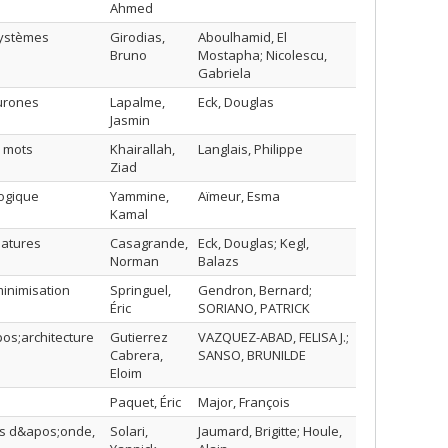
Ahmed
systèmes
Girodias,
Aboulhamid, El
Bruno
Mostapha; Nicolescu,
Gabriela
urones
Lapalme,
Eck, Douglas
Jasmin
e mots
Khairallah,
Langlais, Philippe
Ziad
gogique
Yammine,
Aïmeur, Esma
Kamal
eatures
Casagrande,
Eck, Douglas; Kegl,
Norman
Balazs
inimisation
Springuel,
Gendron, Bernard;
Éric
SORIANO, PATRICK
pos;architecture
Gutierrez
VAZQUEZ-ABAD, FELISA J.;
Cabrera,
SANSO, BRUNILDE
Eloim
Paquet, Éric
Major, François
rs d&apos;onde,
Solari,
Jaumard, Brigitte; Houle,