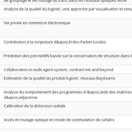
de groupage et de routage du trafic dans les réseaux optiques WDM
Analyse de la qualité du logiciel : une approche par visualisation et simu
Vie privée en commerce électronique
Contribution à la conjecture d&apos;Erdos-Farber-Lovász
Prédiction des pré-miARN basée sur la conservation de structure dans 
Collaboration in multi-agent system : contract net and beyond
Estimation de la qualité du produit logiciel : réseaux Bayésiens
Analyse du comportement des programmes à l&apos;aide des matrices
d&apos;adjacence
Calibration de la distorsion radiale
Accès et routage optique en mode de commutation de rafales