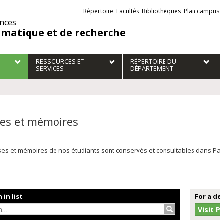
Liens
Répertoire
Facultés
Bibliothèques
Plan campus
externes
ences
rmatique et de recherche
RESSOURCES ET
RÉPERTOIRE DU
SERVICES
DÉPARTEMENT
es et mémoires
es et mémoires de nos étudiants sont conservés et consultables dans Papyr
 in list
For a d
Search…
Visit 