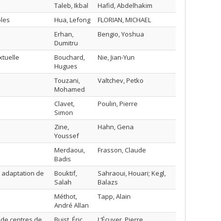
Taleb, Ikbal
Hafid, Abdelhakim
ôles
Hua, Lefong
FLORIAN, MICHAEL
Erhan,
Bengio, Yoshua
Dumitru
xtuelle
Bouchard,
Nie, Jian-Yun
Hugues
Touzani,
Valtchev, Petko
Mohamed
Clavet,
Poulin, Pierre
Simon
Zine,
Hahn, Gena
Youssef
Merdaoui,
Frasson, Claude
Badis
t adaptation de
Bouktif,
Sahraoui, Houari; Kegl,
Salah
Balazs
Méthot,
Tapp, Alain
André Allan
 de centres de
Buist, Éric
L’Écuyer, Pierre