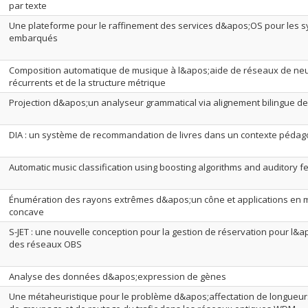
par texte
Une plateforme pour le raffinement des services d&apos;OS pour les 
embarqués
Composition automatique de musique à l&apos;aide de réseaux de ne
récurrents et de la structure métrique
Projection d&apos;un analyseur grammatical via alignement bilingue d
DIA : un système de recommandation de livres dans un contexte péda
Automatic music classification using boosting algorithms and auditory f
Énumération des rayons extrêmes d&apos;un cône et applications en m
concave
S-JET : une nouvelle conception pour la gestion de réservation pour l&a
des réseaux OBS
Analyse des données d&apos;expression de gènes
Une métaheuristique pour le problème d&apos;affectation de longueu