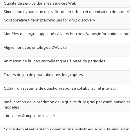
Qualité de service dans les services Web
Simulation dynamique du trafic routier urbain et optimisation des contr
Collaborative filtering techniques for drug discovery
Modèles de langue appliqués à la recherche d&apos;information conte
Alignement des ontologies OWL-Lite
Animation de fluides viscoélastiques à base de particules
Études du jeu de poursuite dans les graphes
QUERI : un système de question-réponse collaboratif et interactif
Amélioration de la prédiction de la qualité du logiciel par combinaison e
modèles
Intrication &amp; non-localité
Conception et implantation d&apos;une bibliothèque pour la simulation