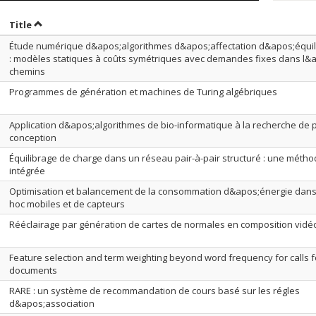
ort by date in ascending order
Sort by title in ascending order
Title
Étude numérique d&apos;algorithmes d&apos;affectation d&apos;équil
: modèles statiques à coûts symétriques avec demandes fixes dans l
chemins
Programmes de génération et machines de Turing algébriques
Application d&apos;algorithmes de bio-informatique à la recherche de 
conception
Équilibrage de charge dans un réseau pair-à-pair structuré : une mét
intégrée
Optimisation et balancement de la consommation d&apos;énergie dans
hoc mobiles et de capteurs
Rééclairage par génération de cartes de normales en composition vid
Feature selection and term weighting beyond word frequency for calls f
documents
RARE : un système de recommandation de cours basé sur les régles
d&apos;association