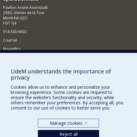
Pavillon André-Aisenstadt
2920, chemin de la Tour
Montréal (QC)
H3T 1J4
514 343-6602
Courriel
Nouvelles
Activités
Comment soutenir le Département?
UdeM understands the importance of
privacy
BESOIN D'AIDE?
Cookies allow us to enhance and personalize your
Plan du site
browsing experience. Some cookies are required to
Signaler une erreur
ensure the website’s functionality and security, while
others remember your preferences. By accepting all, you
Accessibilité
consent to our use of cookies to better serve you.
FACULTÉ DES ARTS ET DES SCIENCES
Manage cookies
>
Nos départements et écoles
Reject all
Nos centres d'études