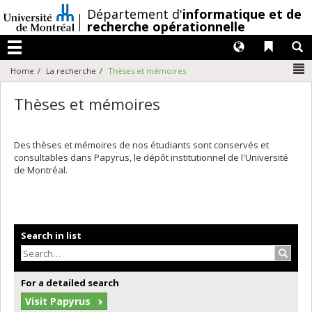
Passer
/
Département d'
informatique et de
au
recherche opérationnelle
contenu
Langues
Liens 
R
Menu
N
Home
La recherche
Thèses et mémoires
Thèses et mémoires
Des thèses et mémoires de nos étudiants sont conservés et
consultables dans Papyrus, le dépôt institutionnel de l'Université
de Montréal.
Search in list
Search
For a detailed search
Visit Papyrus