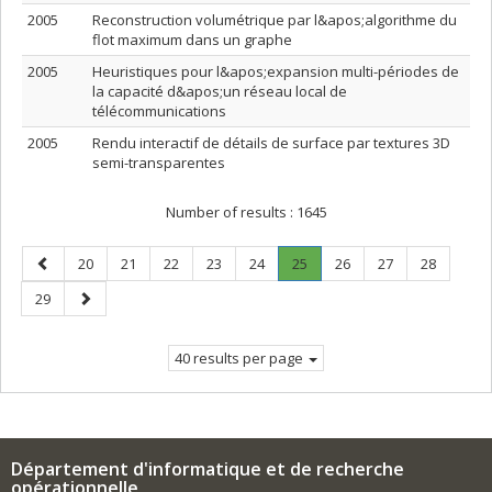
2005
Reconstruction volumétrique par l&apos;algorithme du
flot maximum dans un graphe
2005
Heuristiques pour l&apos;expansion multi-périodes de
la capacité d&apos;un réseau local de
télécommunications
2005
Rendu interactif de détails de surface par textures 3D
semi-transparentes
Number of results :
1645
Previous
Page
Page
Page
Page
Page
Page
.
Page
Page
Page
20
21
22
23
24
25
26
27
28
page
Current
Page
Next
29
page.
page
40 results per page
Département d'informatique et de recherche
opérationnelle