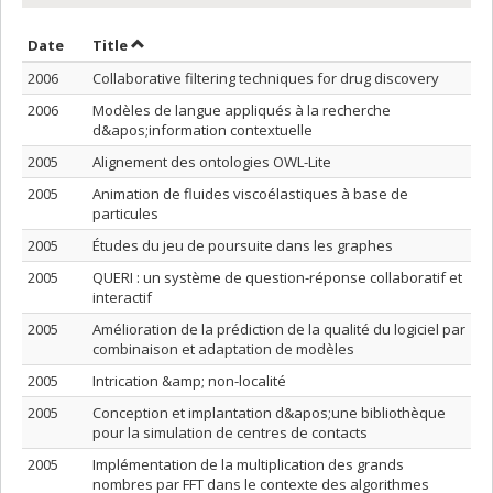
Sort by date in ascending order
Sort by title in ascending order
Date
Title
2006
Collaborative filtering techniques for drug discovery
2006
Modèles de langue appliqués à la recherche
d&apos;information contextuelle
2005
Alignement des ontologies OWL-Lite
2005
Animation de fluides viscoélastiques à base de
particules
2005
Études du jeu de poursuite dans les graphes
2005
QUERI : un système de question-réponse collaboratif et
interactif
2005
Amélioration de la prédiction de la qualité du logiciel par
combinaison et adaptation de modèles
2005
Intrication &amp; non-localité
2005
Conception et implantation d&apos;une bibliothèque
pour la simulation de centres de contacts
2005
Implémentation de la multiplication des grands
nombres par FFT dans le contexte des algorithmes