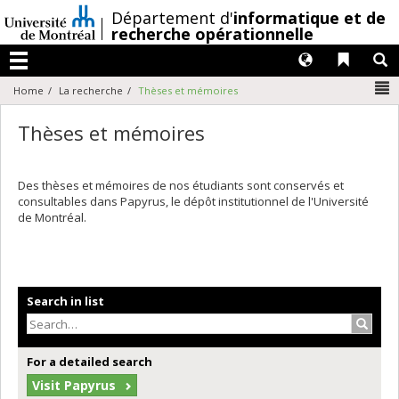
Passer
/
Département d'
informatique et de
au
recherche opérationnelle
contenu
Langues
Liens 
R
Menu
N
Home
La recherche
Thèses et mémoires
Thèses et mémoires
Des thèses et mémoires de nos étudiants sont conservés et
consultables dans Papyrus, le dépôt institutionnel de l'Université
de Montréal.
Search in list
Search
For a detailed search
Visit Papyrus