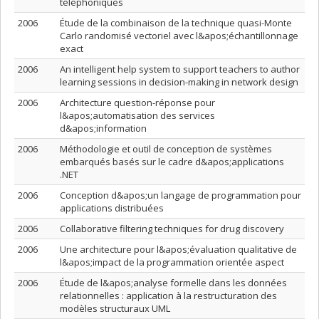
téléphoniques
2006
Étude de la combinaison de la technique quasi-Monte
Carlo randomisé vectoriel avec l&apos;échantillonnage
exact
2006
An intelligent help system to support teachers to author
learning sessions in decision-making in network design
2006
Architecture question-réponse pour
l&apos;automatisation des services
d&apos;information
2006
Méthodologie et outil de conception de systèmes
embarqués basés sur le cadre d&apos;applications
.NET
2006
Conception d&apos;un langage de programmation pour
applications distribuées
2006
Collaborative filtering techniques for drug discovery
2006
Une architecture pour l&apos;évaluation qualitative de
l&apos;impact de la programmation orientée aspect
2006
Étude de l&apos;analyse formelle dans les données
relationnelles : application à la restructuration des
modèles structuraux UML