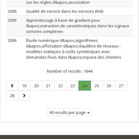
sur les régles d&apos;association
2006
Qualité de service dans les services Web
2006
Apprentissage à base de gradient pour
l&apos;extraction de caractéristiques dans les signaux
sonores complexes
2006
Étude numérique d&apos;algorithmes
d&apos;affectation d&apos;équilibre de réseaux :
modèles statiques à coûts symétriques avec
demandes fixes dans l&apos;espace des chemins
Number of results :
1644
Previous
Page
Page
Page
Page
Page
Page
.
Page
Page
Page
19
20
21
22
23
24
25
26
27
page
Current
Page
Next
28
page.
page
40 results per page