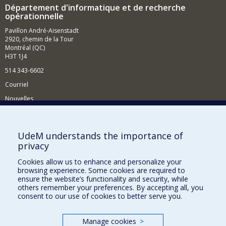
Département d'informatique et de recherche
opérationnelle
Pavillon André-Aisenstadt
2920, chemin de la Tour
Montréal (QC)
H3T 1J4
514 343-6602
Courriel
Nouvelles
Activités
Comment soutenir le Département?
UdeM understands the importance of
privacy
BESOIN D'AIDE?
Cookies allow us to enhance and personalize your
Plan du site
browsing experience. Some cookies are required to
Signaler une erreur
ensure the website’s functionality and security, while
others remember your preferences. By accepting all, you
Accessibilité
consent to our use of cookies to better serve you.
FACULTÉ DES ARTS ET DES SCIENCES
Manage cookies
>