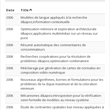
Sort by date in ascending order
Sort by title in ascending order
Date
Title
2006
Modèles de langue appliqués à la recherche
d&apos;information contextuelle
2006
Optimisation mémoire et exploration architecturale
d&apos;applications multimédias sur un réseau sur
puce
2006
Résumé automatique des commentaires de
consommateurs
2006
Recherches coopératives pour la résolution de
problèmes d&apos;optimisation combinatoire
2006
Rééclairage par génération de cartes de normales en
composition vidéo numérique
2006
Nouveaux algorithmes, bornes et formulations pour les
problèmes de la clique maximum et de la coloration
minimum
2006
Mécanismes d&apos;introspection pour la vérification
semi-formelle de modèles au niveau système
2006
Étude de contraintes spatiales bas niveau appliquées à