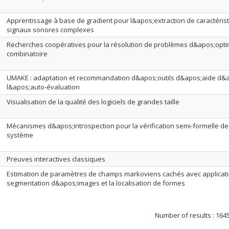
Apprentissage à base de gradient pour l&apos;extraction de caractéris
signaux sonores complexes
Recherches coopératives pour la résolution de problèmes d&apos;opti
combinatoire
UMAKE : adaptation et recommandation d&apos;outils d&apos;aide d&a
l&apos;auto-évaluation
Visualisation de la qualité des logiciels de grandes taille
Mécanismes d&apos;introspection pour la vérification semi-formelle d
système
Preuves interactives classiques
Estimation de paramètres de champs markoviens cachés avec applicati
segmentation d&apos;images et la localisation de formes
Number of results :
164