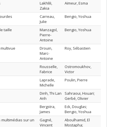
s
Lakhlili,
Aïmeur, Esma
Zakia
lourdes
Carreau,
Bengio, Yoshua
Julie
 taille
Manzagol,
Bengio, Yoshua
Pierre-
Antoine
 multivue
Drouin,
Roy, Sébastien
Marc-
Antoine
Rousselle,
Ostromoukhov,
Fabrice
Victor
Laprade,
Poulin, Pierre
Michelle
Dinh, Thi Lan
Sahraoui, Houari;
Anh
Gerbé, Olivier
Bergstra,
Eck, Douglas;
James
Bengio, Yoshua
s multimédias sur un
Gagné,
Aboulhamid, El
Vincent
Mostapha;