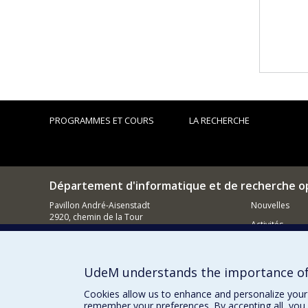
PROGRAMMES ET COURS
LA RECHERCHE
Département d'informatique et de recherche o
Pavillon André-Aisenstadt
Nouvelles
2920, chemin de la Tour
Activités
Montréal (QC)
H3T 1J4
Comment so
514 343-6602
UdeM understands the importance of
Courriel
Cookies allow us to enhance and personalize your 
remember your preferences. By accepting all, you 