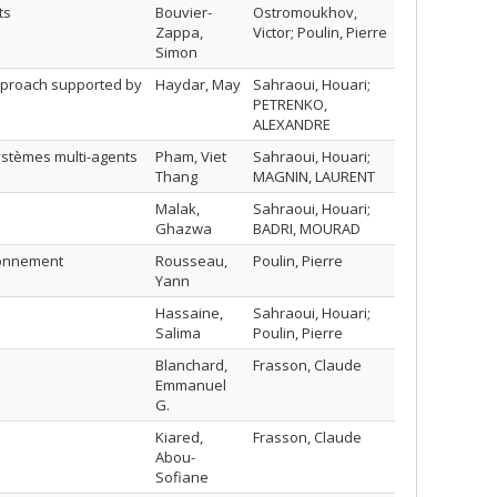
ts
Bouvier-
Ostromoukhov,
Zappa,
Victor; Poulin, Pierre
Simon
approach supported by
Haydar, May
Sahraoui, Houari;
PETRENKO,
ALEXANDRE
ystèmes multi-agents
Pham, Viet
Sahraoui, Houari;
Thang
MAGNIN, LAURENT
Malak,
Sahraoui, Houari;
Ghazwa
BADRI, MOURAD
ronnement
Rousseau,
Poulin, Pierre
Yann
Hassaine,
Sahraoui, Houari;
Salima
Poulin, Pierre
Blanchard,
Frasson, Claude
Emmanuel
G.
Kiared,
Frasson, Claude
Abou-
Sofiane