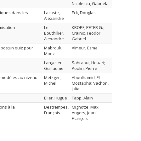
Nicolescu, Gabriela
tiques dans les
Lacoste,
Eck, Douglas
Alexandre
misation
Le
KROPF, PETER G.;
Bouthillier,
Crainic, Teodor
Alexandre
Gabriel
pos;un quiz pour
Mabrouk,
Aïmeur, Esma
Moez
Langelier,
Sahraoui, Houari;
Guillaume
Poulin, Pierre
e modèles au niveau
Metzger,
Aboulhamid, El
Michel
Mostapha; Vachon,
Julie
Blier, Hugue
Tapp, Alain
ons à la
Destrempes,
Mignotte, Max;
François
Angers, Jean-
François
5