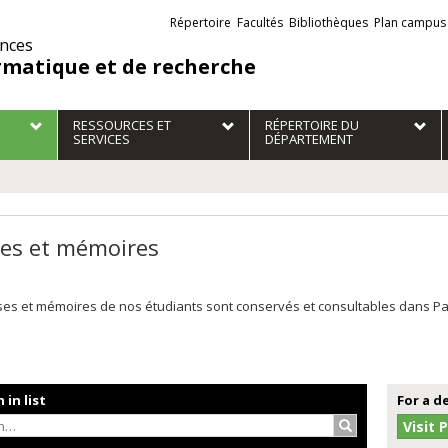
Liens
Répertoire
Facultés
Bibliothèques
Plan campus
externes
ences
rmatique et de recherche
RESSOURCES ET
RÉPERTOIRE DU
SERVICES
DÉPARTEMENT
es et mémoires
es et mémoires de nos étudiants sont conservés et consultables dans Papyr
 in list
For a d
Search…
Visit 