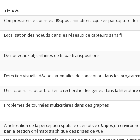
ort by date in ascending order
Sort by title in ascending order
Title
Compression de données d&apos;animation acquises par capture de
Localisation des noeuds dans les réseaux de capteurs sans fil
De nouveaux algorithmes de tri par transpositions
Détection visuelle d&apos;anomalies de conception dans les programm
Un dictionnaire pour faciliter la recherche des gènes dans la littérature 
Problèmes de tournées multicritères dans des graphes
Amélioration de la perception spatiale et émotive d&apos;un environneme
par la gestion cinématographique des prises de vue