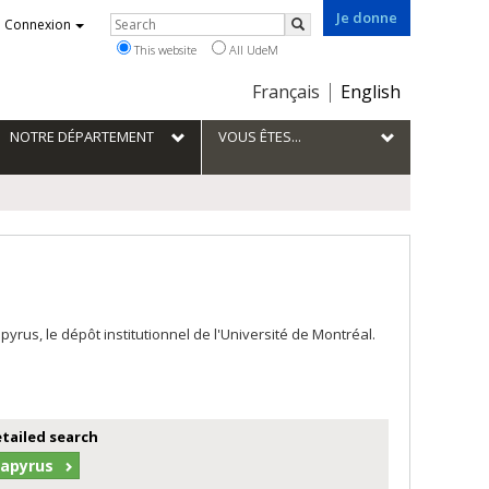
Je donne
Rechercher
Connexion
Search
This website
All UdeM
Choix
Français
English
de
la
NOTRE DÉPARTEMENT
VOUS ÊTES...
langue
us, le dépôt institutionnel de l'Université de Montréal.
etailed search
Papyrus