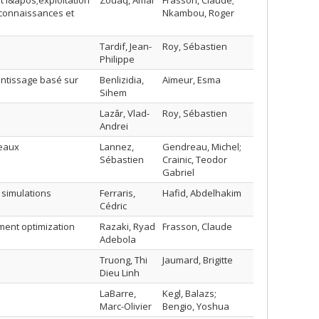
 l&apos;exploitation
Zouaq, Amal
Frasson, Claude;
 connaissances et
Nkambou, Roger
Tardif, Jean-
Roy, Sébastien
Philippe
ntissage basé sur
Benlizidia,
Aïmeur, Esma
Sihem
Lazǎr, Vlad-
Roy, Sébastien
Andrei
seaux
Lannez,
Gendreau, Michel;
Sébastien
Crainic, Teodor
Gabriel
 simulations
Ferraris,
Hafid, Abdelhakim
Cédric
nment optimization
Razaki, Ryad
Frasson, Claude
Adebola
Truong, Thi
Jaumard, Brigitte
Dieu Linh
LaBarre,
Kegl, Balazs;
Marc-Olivier
Bengio, Yoshua