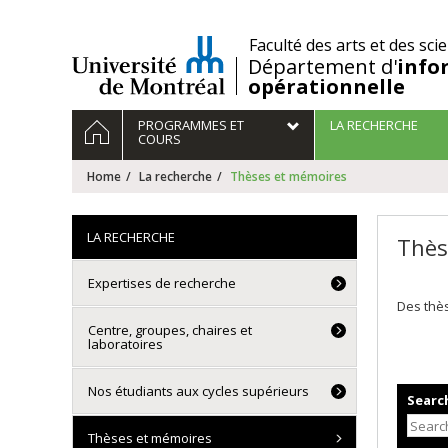
Passer
au
/
Faculté des arts et des sci
contenu
Département d'
info
opérationnelle
Navigation
HOME
PROGRAMMES ET
LA RECHERCHE
principale
COURS
Home
La recherche
Thèses et mémoires
LA RECHERCHE
Thès
Expertises de recherche
Des thès
Centre, groupes, chaires et
laboratoires
Nos étudiants aux cycles supérieurs
Search
Thèses et mémoires