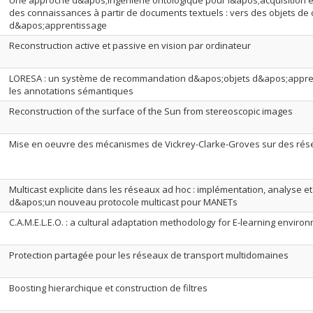
Une approche d&apos;ingénierie ontologique pour l&apos;acquisition et
des connaissances à partir de documents textuels : vers des objets de
d&apos;apprentissage
Reconstruction active et passive en vision par ordinateur
LORESA : un système de recommandation d&apos;objets d&apos;appre
les annotations sémantiques
Reconstruction of the surface of the Sun from stereoscopic images
Mise en oeuvre des mécanismes de Vickrey-Clarke-Groves sur des ré
Multicast explicite dans les réseaux ad hoc : implémentation, analyse et
d&apos;un nouveau protocole multicast pour MANETs
C.A.M.E.L.E.O. : a cultural adaptation methodology for E-learning enviro
Protection partagée pour les réseaux de transport multidomaines
Boosting hierarchique et construction de filtres