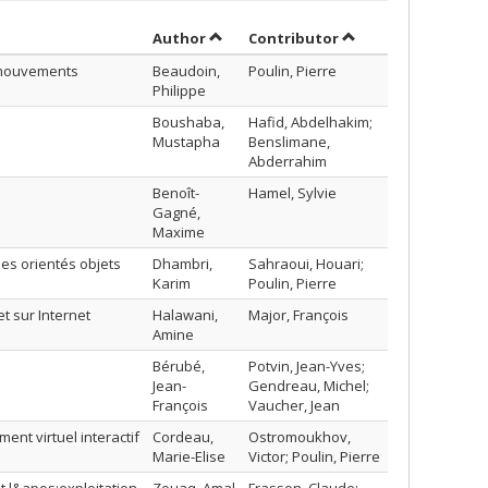
Sort by author in ascending order
by contributor in a
Author
Contributor
 mouvements
Beaudoin,
Poulin, Pierre
Philippe
Boushaba,
Hafid, Abdelhakim;
Mustapha
Benslimane,
Abderrahim
Benoît-
Hamel, Sylvie
Gagné,
Maxime
es orientés objets
Dhambri,
Sahraoui, Houari;
Karim
Poulin, Pierre
et sur Internet
Halawani,
Major, François
Amine
Bérubé,
Potvin, Jean-Yves;
Jean-
Gendreau, Michel;
François
Vaucher, Jean
nt virtuel interactif
Cordeau,
Ostromoukhov,
Marie-Elise
Victor; Poulin, Pierre