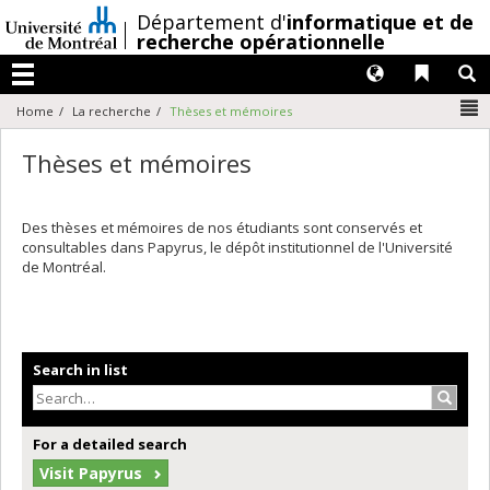
Passer
/
Département d'
informatique et de
au
recherche opérationnelle
contenu
Langues
Liens 
R
Menu
N
Home
La recherche
Thèses et mémoires
Thèses et mémoires
Des thèses et mémoires de nos étudiants sont conservés et
consultables dans Papyrus, le dépôt institutionnel de l'Université
de Montréal.
Search in list
Search
For a detailed search
Visit Papyrus