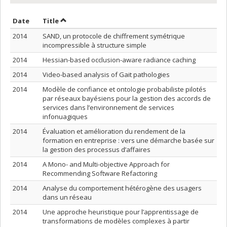
Sort by date in ascending order
Sort by title in ascending order
Date
Title
2014
SAND, un protocole de chiffrement symétrique
incompressible à structure simple
2014
Hessian-based occlusion-aware radiance caching
2014
Video-based analysis of Gait pathologies
2014
Modèle de confiance et ontologie probabiliste pilotés
par réseaux bayésiens pour la gestion des accords de
services dans l’environnement de services
infonuagiques
2014
Évaluation et amélioration du rendement de la
formation en entreprise : vers une démarche basée sur
la gestion des processus d’affaires
2014
A Mono- and Multi-objective Approach for
Recommending Software Refactoring
2014
Analyse du comportement hétérogène des usagers
dans un réseau
2014
Une approche heuristique pour l’apprentissage de
transformations de modèles complexes à partir