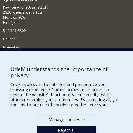
Pavillon André-Aisenstadt
2920, chemin de la Tour
Montréal (QC)
H3T 1J4
514 343-6602
Courriel
Nouvelles
Activités
Comment soutenir le Département?
UdeM understands the importance of
privacy
BESOIN D'AIDE?
Cookies allow us to enhance and personalize your
Plan du site
browsing experience. Some cookies are required to
Signaler une erreur
ensure the website’s functionality and security, while
others remember your preferences. By accepting all, you
Accessibilité
consent to our use of cookies to better serve you.
FACULTÉ DES ARTS ET DES SCIENCES
Manage cookies
>
Nos départements et écoles
Reject all
Nos centres d'études