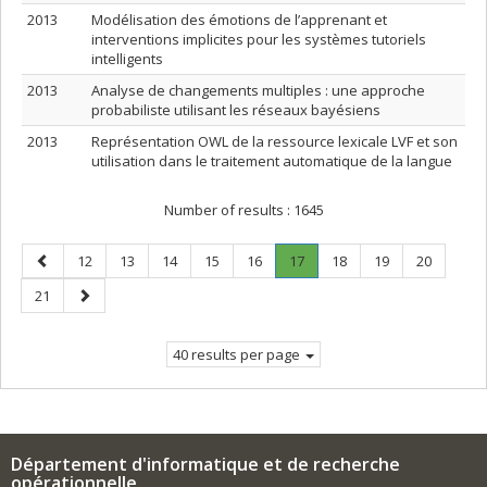
2013
Modélisation des émotions de l’apprenant et
interventions implicites pour les systèmes tutoriels
intelligents
2013
Analyse de changements multiples : une approche
probabiliste utilisant les réseaux bayésiens
2013
Représentation OWL de la ressource lexicale LVF et son
utilisation dans le traitement automatique de la langue
Number of results :
1645
Previous
Page
Page
Page
Page
Page
Page
.
Page
Page
Page
12
13
14
15
16
17
18
19
20
page
Current
Page
Next
21
page.
page
40 results per page
Département d'informatique et de recherche
opérationnelle