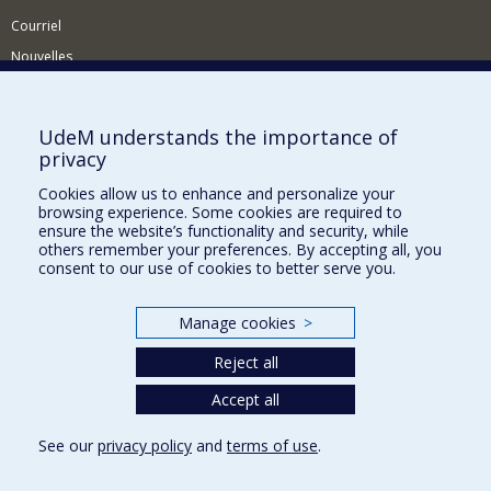
Courriel
Nouvelles
Activités
Comment soutenir le Département?
UdeM understands the importance of
privacy
BESOIN D'AIDE?
Cookies allow us to enhance and personalize your
Plan du site
browsing experience. Some cookies are required to
Signaler une erreur
ensure the website’s functionality and security, while
others remember your preferences. By accepting all, you
Accessibilité
consent to our use of cookies to better serve you.
FACULTÉ DES ARTS ET DES SCIENCES
Manage cookies
>
Nos départements et écoles
Reject all
Nos centres d'études
Nos programmes et cours
Accept all
See our
privacy policy
and
terms of use
.
Privacy