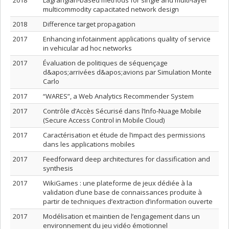
2018
Lagrangian-based methods for single and multi-layer
multicommodity capacitated network design
2018
Difference target propagation
2017
Enhancing infotainment applications quality of service
in vehicular ad hoc networks
2017
Évaluation de politiques de séquençage
d&apos;arrivées d&apos;avions par Simulation Monte
Carlo
2017
“WARES”, a Web Analytics Recommender System
2017
Contrôle d’Accès Sécurisé dans l’Info-Nuage Mobile
(Secure Access Control in Mobile Cloud)
2017
Caractérisation et étude de l’impact des permissions
dans les applications mobiles
2017
Feedforward deep architectures for classification and
synthesis
2017
WikiGames : une plateforme de jeux dédiée à la
validation d’une base de connaissances produite à
partir de techniques d’extraction d’information ouverte
2017
Modélisation et maintien de l’engagement dans un
environnement du jeu vidéo émotionnel