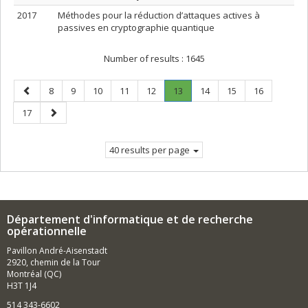
2017
Méthodes pour la réduction d’attaques actives à
passives en cryptographie quantique
Number of results :
1645
Previous
Page
Page
Page
Page
Page
Page
.
Page
Page
Page
8
9
10
11
12
13
14
15
16
page
Current
Page
Next
17
page.
page
40 results per page
Département d'informatique et de recherche
opérationnelle
Pavillon André-Aisenstadt
2920, chemin de la Tour
Montréal (QC)
H3T 1J4
514 343-6602