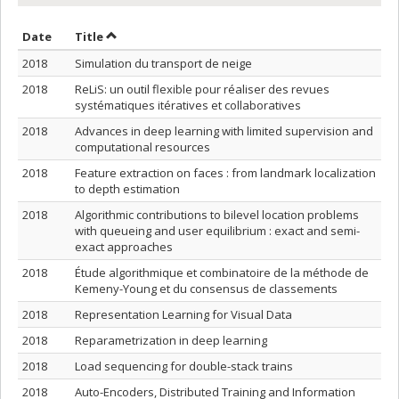
Sort by date in ascending order
Sort by title in ascending order
Date
Title
2018
Simulation du transport de neige
2018
ReLiS: un outil flexible pour réaliser des revues
systématiques itératives et collaboratives
2018
Advances in deep learning with limited supervision and
computational resources
2018
Feature extraction on faces : from landmark localization
to depth estimation
2018
Algorithmic contributions to bilevel location problems
with queueing and user equilibrium : exact and semi-
exact approaches
2018
Étude algorithmique et combinatoire de la méthode de
Kemeny-Young et du consensus de classements
2018
Representation Learning for Visual Data
2018
Reparametrization in deep learning
2018
Load sequencing for double-stack trains
2018
Auto-Encoders, Distributed Training and Information