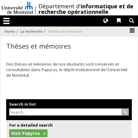
Passer
/
Département d'
informatique et de
au
recherche opérationnelle
contenu
Langues
Liens 
R
Menu
N
Home
La recherche
Thèses et mémoires
Thèses et mémoires
Des thèses et mémoires de nos étudiants sont conservés et
consultables dans Papyrus, le dépôt institutionnel de l'Université
de Montréal.
Search in list
Search
For a detailed search
Visit Papyrus