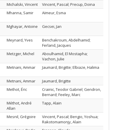
Michalski, Vincent
Vincent, Pascal; Precup, Doina
Mhanna, Samir
Aïmeur, Esma
Mghayar, Antoine
Gecsei, Jan
Meynard, Yves
Benchakroum, Abdelhamid;
Ferland, Jacques
Metzger, Michel
Aboulhamid, El Mostapha;
Vachon, Julie
Metnani, Ammar
Jaumard, Brigitte; Elbiaze, Halima
Metnani, Ammar
Jaumard, Brigitte
Methot, Éric
Crainic, Teodor Gabriel; Gendron,
Bernard; Feeley, Marc
Méthot, André
Tapp, Alain
Allan
Mesnil, Grégoire
Vincent, Pascal; Bengio, Yoshua;
Rakotomamonjy, Alain