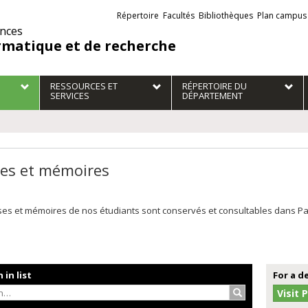
Liens
Répertoire
Facultés
Bibliothèques
Plan campus
externes
ences
rmatique et de recherche
RESSOURCES ET
RÉPERTOIRE DU
SERVICES
DÉPARTEMENT
es et mémoires
es et mémoires de nos étudiants sont conservés et consultables dans Papyr
 in list
For a d
Search…
Visit 