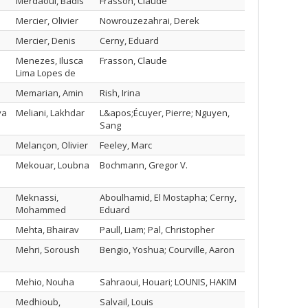
Merdaoui, Badis
Frasson, Claude
Mercier, Olivier
Nowrouzezahrai, Derek
Mercier, Denis
Cerny, Eduard
Menezes, Ilusca
Frasson, Claude
Lima Lopes de
Memarian, Amin
Rish, Irina
va
Meliani, Lakhdar
L&apos;Écuyer, Pierre; Nguyen,
Sang
Melançon, Olivier
Feeley, Marc
Mekouar, Loubna
Bochmann, Gregor V.
Meknassi,
Aboulhamid, El Mostapha; Cerny,
Mohammed
Eduard
Mehta, Bhairav
Paull, Liam; Pal, Christopher
Mehri, Soroush
Bengio, Yoshua; Courville, Aaron
Mehio, Nouha
Sahraoui, Houari; LOUNIS, HAKIM
Medhioub,
Salvail, Louis