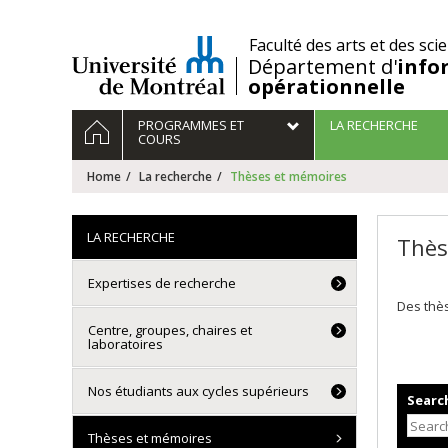
Passer
au
/
Faculté des arts et des sci
contenu
Département d'
info
opérationnelle
Navigation
HOME
PROGRAMMES ET
LA RECHERCHE
principale
COURS
Home
La recherche
Thèses et mémoires
LA RECHERCHE
Thès
Expertises de recherche
Des thès
Centre, groupes, chaires et
laboratoires
Nos étudiants aux cycles supérieurs
Search
Thèses et mémoires