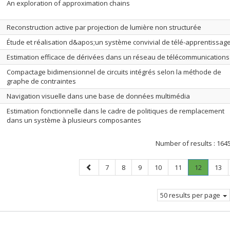
An exploration of approximation chains
Reconstruction active par projection de lumière non structurée
Étude et réalisation d&apos;un système convivial de télé-apprentissag
Estimation efficace de dérivées dans un réseau de télécommunications
Compactage bidimensionnel de circuits intégrés selon la méthode de
graphe de contraintes
Navigation visuelle dans une base de données multimédia
Estimation fonctionnelle dans le cadre de politiques de remplacement
dans un système à plusieurs composantes
Number of results :
164
Previous
Page
Page
Page
Page
Page
Page
.
Page
7
8
9
10
11
12
13
page
Current
page.
50 results per page