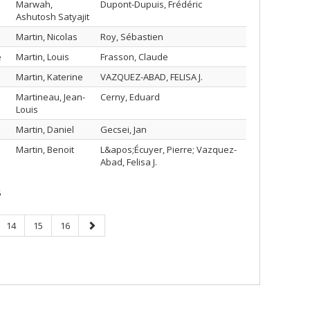
Marwah,
Dupont-Dupuis, Frédéric
Ashutosh Satyajit
Martin, Nicolas
Roy, Sébastien
e
Martin, Louis
Frasson, Claude
Martin, Katerine
VAZQUEZ-ABAD, FELISA J.
Martineau, Jean-
Cerny, Eduard
Louis
Martin, Daniel
Gecsei, Jan
Martin, Benoit
L&apos;Écuyer, Pierre; Vazquez-
Abad, Felisa J.
5
Page
Page
Page
Next
14
15
16
page