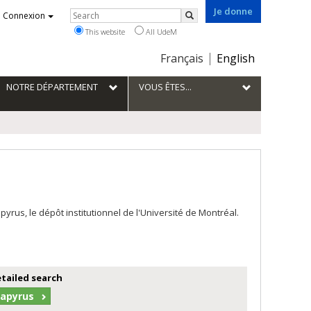
Je donne
Rechercher
Connexion
Search
This website
All UdeM
Choix
Français
English
de
la
NOTRE DÉPARTEMENT
VOUS ÊTES...
langue
us, le dépôt institutionnel de l'Université de Montréal.
etailed search
Papyrus