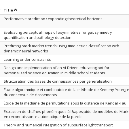
ort by date in descending order
Sort by title in descending order
Title
Performative prediction : expanding theoretical horizons
Evaluating perceptual maps of asymmetries for gait symmetry
quantification and pathology detection
Predicting stock market trends using time-series classification with
dynamic neural networks
Learning under constraints
Design and implementation of an AI-Driven educating bot for
personalized science education in middle school students
Structuration des bases de connaissances par généralisation
Étude algorithmique et combinatoire de la méthode de Kemeny-Young e
du consensus de classements
Étude de la médiane de permutations sous la distance de Kendall-Tau
Extraction de chaînes phonémiques à l&apos;aide de modèles de Mark
en reconnaissance automatique de la parole
Theory and numerical integration of subsurface light transport