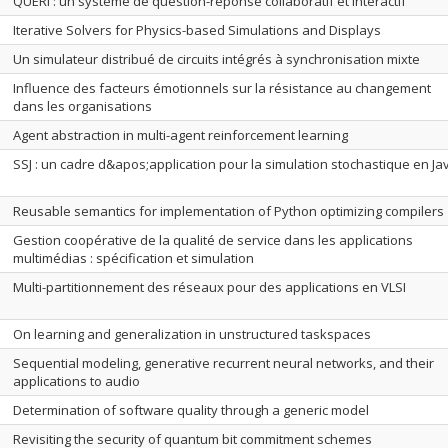
QUERI : un système de question-réponse collaboratif et interactif
Iterative Solvers for Physics-based Simulations and Displays
Un simulateur distribué de circuits intégrés à synchronisation mixte
Influence des facteurs émotionnels sur la résistance au changement
dans les organisations
Agent abstraction in multi-agent reinforcement learning
SSJ : un cadre d&apos;application pour la simulation stochastique en Ja
Reusable semantics for implementation of Python optimizing compilers
Gestion coopérative de la qualité de service dans les applications
multimédias : spécification et simulation
Multi-partitionnement des réseaux pour des applications en VLSI
On learning and generalization in unstructured taskspaces
Sequential modeling, generative recurrent neural networks, and their
applications to audio
Determination of software quality through a generic model
Revisiting the security of quantum bit commitment schemes