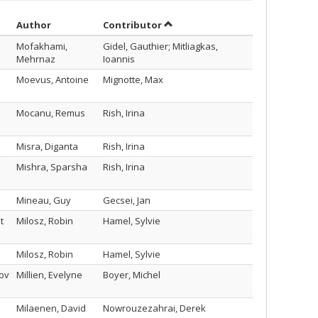
Sort by author in descending order
by contributor in descending o
Author
Contributor
Mofakhami,
Gidel, Gauthier; Mitliagkas,
Mehrnaz
Ioannis
Moevus, Antoine
Mignotte, Max
Mocanu, Remus
Rish, Irina
Misra, Diganta
Rish, Irina
Mishra, Sparsha
Rish, Irina
Mineau, Guy
Gecsei, Jan
t
Milosz, Robin
Hamel, Sylvie
Milosz, Robin
Hamel, Sylvie
ov
Millien, Evelyne
Boyer, Michel
Milaenen, David
Nowrouzezahrai, Derek