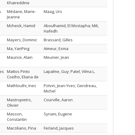
Khaireddine
s
Médane, Marie-
Maag, Urs
Jeanne
Mcheick, Hamid
Aboulhamid, El Mostapha; Mili,
Hafedh
Mayers, Dominic
Brassard, Gilles
Ma, YanPing
Aïmeur, Esma
Maurice, Alain
Meunier, Jean
mes
Mattos Pinto
Lapalme, Guy; Patel, Vilma L.
Coelho, Eliana de
Mathlouthi, Ines
Potvin, Jean-Yves; Gendreau,
Michel
Mastropietro,
Courville, Aaron
Olivier
Masson,
Syriani, Eugene
Constantin
Marziliano, Pina
Ferland, Jacques