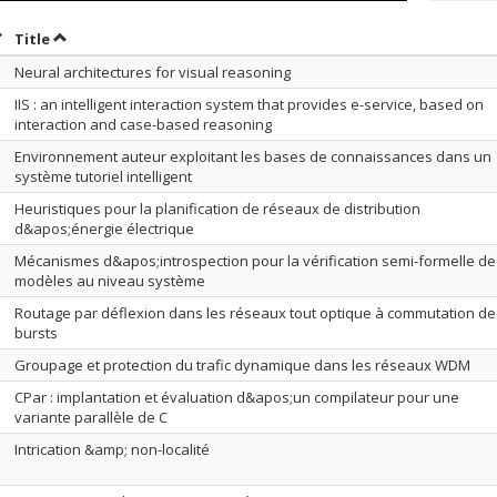
ort by date in descending order
Sort by title in descending order
Title
Neural architectures for visual reasoning
IIS : an intelligent interaction system that provides e-service, based on
interaction and case-based reasoning
Environnement auteur exploitant les bases de connaissances dans un
système tutoriel intelligent
Heuristiques pour la planification de réseaux de distribution
d&apos;énergie électrique
Mécanismes d&apos;introspection pour la vérification semi-formelle de
modèles au niveau système
Routage par déflexion dans les réseaux tout optique à commutation de
bursts
Groupage et protection du trafic dynamique dans les réseaux WDM
CPar : implantation et évaluation d&apos;un compilateur pour une
variante parallèle de C
Intrication &amp; non-localité