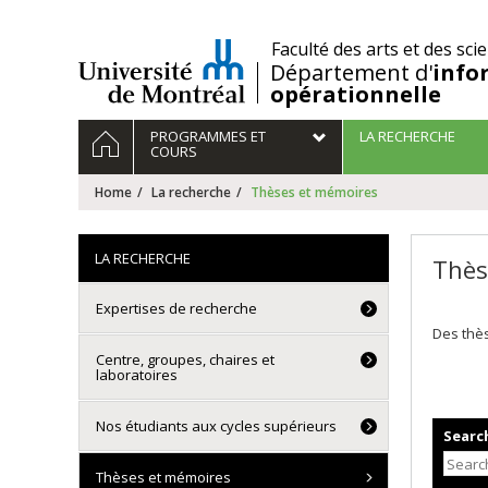
Passer
au
/
Faculté des arts et des sci
contenu
Département d'
info
opérationnelle
Navigation
HOME
PROGRAMMES ET
LA RECHERCHE
principale
COURS
Home
La recherche
Thèses et mémoires
LA RECHERCHE
Thès
Expertises de recherche
Des thès
Centre, groupes, chaires et
laboratoires
Nos étudiants aux cycles supérieurs
Search
Thèses et mémoires