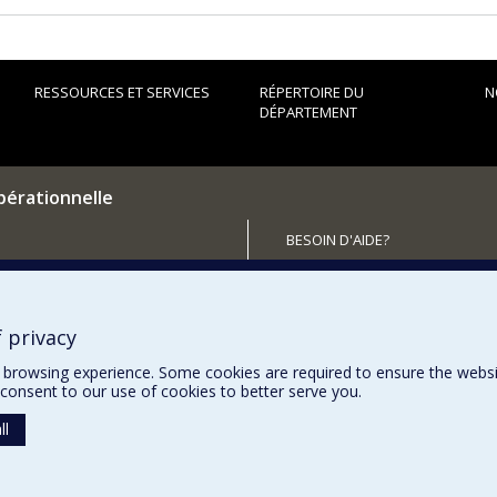
RESSOURCES ET SERVICES
RÉPERTOIRE DU
N
DÉPARTEMENT
pérationnelle
BESOIN D'AIDE?
Plan du site
utenir le Département?
Signaler une erreur
Accessibilité
 privacy
browsing experience. Some cookies are required to ensure the website’
consent to our use of cookies to better serve you.
ll