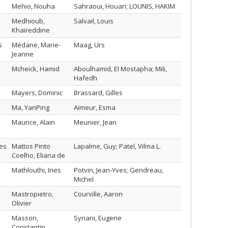
Mehio, Nouha
Sahraoui, Houari; LOUNIS, HAKIM
Medhioub,
Salvail, Louis
Khaireddine
s
Médane, Marie-
Maag, Urs
Jeanne
Mcheick, Hamid
Aboulhamid, El Mostapha; Mili,
Hafedh
Mayers, Dominic
Brassard, Gilles
Ma, YanPing
Aïmeur, Esma
Maurice, Alain
Meunier, Jean
mes
Mattos Pinto
Lapalme, Guy; Patel, Vilma L.
Coelho, Eliana de
Mathlouthi, Ines
Potvin, Jean-Yves; Gendreau,
Michel
Mastropietro,
Courville, Aaron
Olivier
Masson,
Syriani, Eugene
Constantin