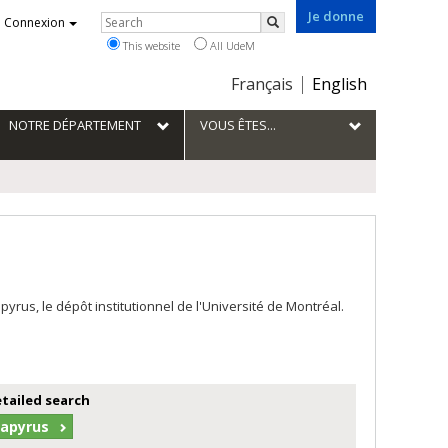
Je donne
Rechercher
Connexion
Search
This website
All UdeM
Choix
Français
English
de
la
NOTRE DÉPARTEMENT
VOUS ÊTES...
langue
us, le dépôt institutionnel de l'Université de Montréal.
etailed search
Papyrus