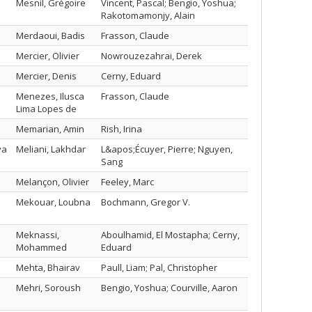
Mesnil, Grégoire
Vincent, Pascal; Bengio, Yoshua;
Rakotomamonjy, Alain
Merdaoui, Badis
Frasson, Claude
Mercier, Olivier
Nowrouzezahrai, Derek
Mercier, Denis
Cerny, Eduard
Menezes, Ilusca
Frasson, Claude
Lima Lopes de
Memarian, Amin
Rish, Irina
va
Meliani, Lakhdar
L&apos;Écuyer, Pierre; Nguyen,
Sang
Melançon, Olivier
Feeley, Marc
Mekouar, Loubna
Bochmann, Gregor V.
Meknassi,
Aboulhamid, El Mostapha; Cerny,
Mohammed
Eduard
Mehta, Bhairav
Paull, Liam; Pal, Christopher
Mehri, Soroush
Bengio, Yoshua; Courville, Aaron