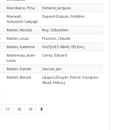
Marziliano, Pina
Ferland, Jacques
Marwah,
Dupont-Dupuis, Frédéric
Ashutosh Satyajit
Martin, Nicolas
Roy, Sébastien
e
Martin, Louis
Frasson, Claude
Martin, Katerine
VAZQUEZ-ABAD, FELISA J.
Martineau, Jean-
Cerny, Eduard
Louis
Martin, Daniel
Gecsei, Jan
Martin, Benoit
L&apos;Écuyer, Pierre; Vazquez-
Abad, Felisa J.
5
ge
Page
Page
Page
Next
17
18
19
page