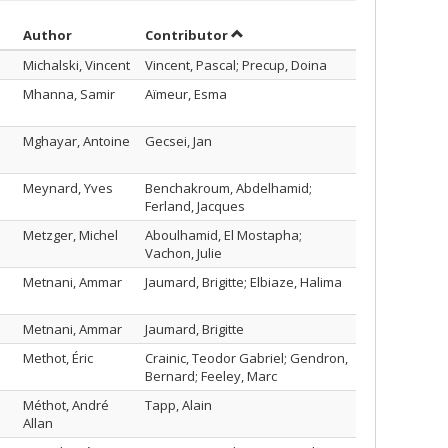
Sort by author in descending order
by contributor in descending o
Author
Contributor
Michalski, Vincent
Vincent, Pascal; Precup, Doina
Mhanna, Samir
Aïmeur, Esma
Mghayar, Antoine
Gecsei, Jan
Meynard, Yves
Benchakroum, Abdelhamid;
Ferland, Jacques
Metzger, Michel
Aboulhamid, El Mostapha;
Vachon, Julie
Metnani, Ammar
Jaumard, Brigitte; Elbiaze, Halima
Metnani, Ammar
Jaumard, Brigitte
Methot, Éric
Crainic, Teodor Gabriel; Gendron,
Bernard; Feeley, Marc
Méthot, André
Tapp, Alain
Allan