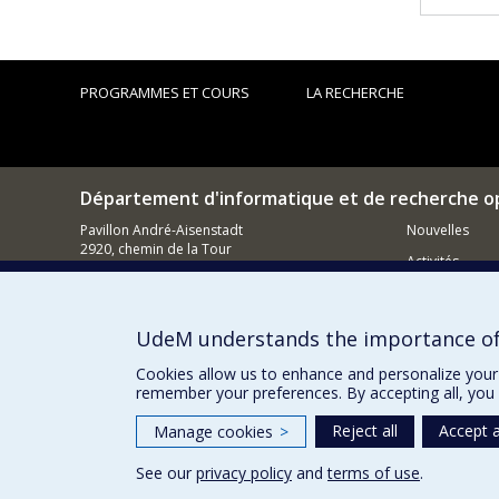
PROGRAMMES ET COURS
LA RECHERCHE
Département d'informatique et de recherche o
Pavillon André-Aisenstadt
Nouvelles
2920, chemin de la Tour
Activités
Montréal (QC)
H3T 1J4
Comment so
514 343-6602
UdeM understands the importance of
Courriel
Cookies allow us to enhance and personalize your 
remember your preferences. By accepting all, you 
Reject all
Accept a
Manage cookies
>
See our
privacy policy
and
terms of use
.
Privacy
Terms of use
Cookie Settings