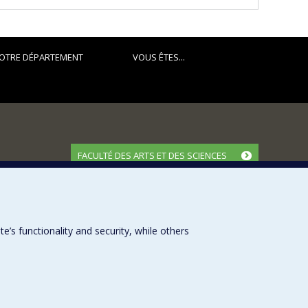
OTRE DÉPARTEMENT
VOUS ÊTES...
FACULTÉ DES ARTS ET DES SCIENCES
Nos départements et écoles
Nos centres d'études
Nos programmes et cours
s functionality and security, while others
Université de