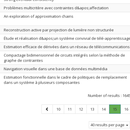
Problèmes multicritère avec contraintes d&apos;affectation
An exploration of approximation chains
Reconstruction active par projection de lumière non structurée
Étude et réalisation d&apos;un système convivial de télé-apprentissag
Estimation efficace de dérivées dans un réseau de télécommunications
Compactage bidimensionnel de circuits intégrés selon la méthode de
graphe de contraintes
Navigation visuelle dans une base de données multimédia
Estimation fonctionnelle dans le cadre de politiques de remplacement
dans un système à plusieurs composantes
Number of results :
164
Previous
Page
Page
Page
Page
Page
Page
.
Pa
10
11
12
13
14
15
16
page
Current
page.
40 results per page