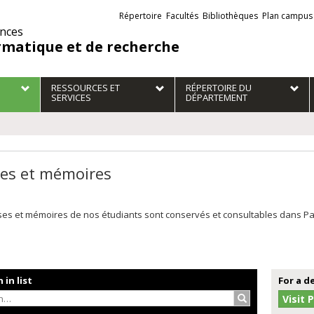
Liens
Répertoire
Facultés
Bibliothèques
Plan campus
externes
ences
rmatique et de recherche
RESSOURCES ET
RÉPERTOIRE DU
SERVICES
DÉPARTEMENT
es et mémoires
es et mémoires de nos étudiants sont conservés et consultables dans Papyr
 in list
For a d
Search…
Visit 