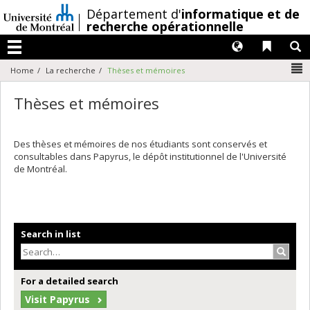
Passer
/
Département d'
informatique et de
au
recherche opérationnelle
contenu
Langues
Liens 
R
Menu
N
Home
La recherche
Thèses et mémoires
Thèses et mémoires
Des thèses et mémoires de nos étudiants sont conservés et
consultables dans Papyrus, le dépôt institutionnel de l'Université
de Montréal.
Search in list
Search
For a detailed search
Visit Papyrus