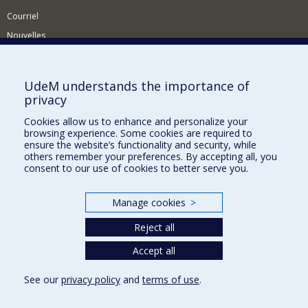
Courriel
Nouvelles
Activités
Comment soutenir le Département?
UdeM understands the importance of
privacy
BESOIN D'AIDE?
Cookies allow us to enhance and personalize your
Plan du site
browsing experience. Some cookies are required to
Signaler une erreur
ensure the website’s functionality and security, while
others remember your preferences. By accepting all, you
Accessibilité
consent to our use of cookies to better serve you.
FACULTÉ DES ARTS ET DES SCIENCES
Manage cookies
>
Nos départements et écoles
Reject all
Nos centres d'études
Nos programmes et cours
Accept all
See our
privacy policy
and
terms of use
.
Privacy