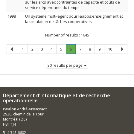
sur les arcs avec contraintes de capacité et coûts de
service dépendants du temps
1998
Un système multi-agent pour l&apos;enseignement et
la simulation de tâches coopératives
Number of results :
1645
Previous
Page
Page
Page
Page
Page
Page
.
Page
Page
Page
Page
Next
1
2
3
4
5
6
7
8
9
10
page
Current
page
page.
30 results per page
Département d'informatique et de recherche
opérationnelle
Pavillon André-Aisenstadt
2920, chemin de la Tour
Montréal (QC)
H3T 1J4
514 343-6602