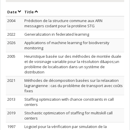
Sort by date in descending order
Sort by title in descending order
Date
Title
2004
Prédiction de la structure commune aux ARN
messagers codant pour la protéine STG
2022
Generalization in federated learning
2026
Applications of machine learning for biodiversity
monitoring
2005
Heuristique basée sur des méthodes de montée duale
et de voisinage variable pour la résolution d&apos;un
problème de localisation dans un système de
distribution
2021
Méthodes de décomposition basées sur la relaxation
lagrangienne : cas du problème de transport avec coûts
fixes
2013
Staffing optimization with chance constraints in call
centers
2019
Stochastic optimization of staffing for multiskill call
centers
1997
Logiciel pour la vérification par simulation de la