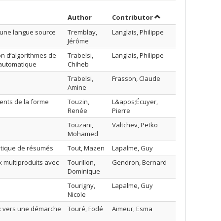
Sort by author in descending order
by contributor in d
Author
Contributor
’une langue source
Tremblay,
Langlais, Philippe
Jérôme
on d’algorithmes de
Trabelsi,
Langlais, Philippe
 automatique
Chiheb
Trabelsi,
Frasson, Claude
Amine
ents de la forme
Touzin,
L&apos;Écuyer,
Renée
Pierre
Touzani,
Valtchev, Petko
Mohamed
matique de résumés
Tout, Mazen
Lapalme, Guy
 multiproduits avec
Tourillon,
Gendron, Bernard
Dominique
Tourigny,
Lapalme, Guy
Nicole
 : vers une démarche
Touré, Fodé
Aïmeur, Esma