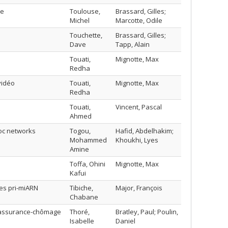
he
Toulouse,
Brassard, Gilles;
Michel
Marcotte, Odile
Touchette,
Brassard, Gilles;
Dave
Tapp, Alain
Touati,
Mignotte, Max
Redha
vidéo
Touati,
Mignotte, Max
Redha
Touati,
Vincent, Pascal
Ahmed
hoc networks
Togou,
Hafid, Abdelhakim;
Mohammed
Khoukhi, Lyes
Amine
Toffa, Ohini
Mignotte, Max
Kafui
les pri-miARN
Tibiche,
Major, François
Chabane
s;assurance-chômage
Thoré,
Bratley, Paul; Poulin,
Isabelle
Daniel