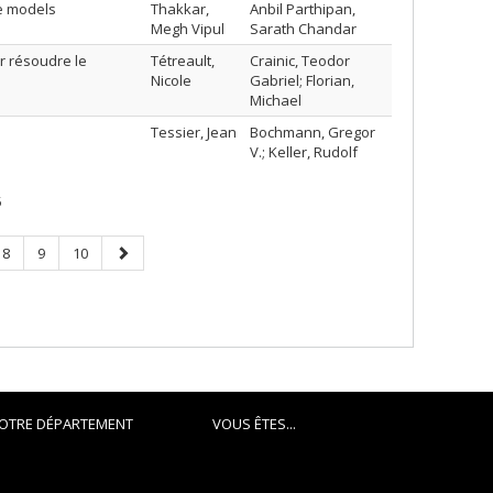
ge models
Thakkar,
Anbil Parthipan,
Megh Vipul
Sarath Chandar
r résoudre le
Tétreault,
Crainic, Teodor
Nicole
Gabriel; Florian,
Michael
Tessier, Jean
Bochmann, Gregor
V.; Keller, Rudolf
5
Page
Page
Page
Next
8
9
10
page
OTRE DÉPARTEMENT
VOUS ÊTES...