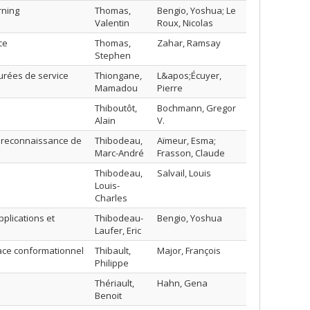
rning
Thomas,
Bengio, Yoshua; Le
Valentin
Roux, Nicolas
ce
Thomas,
Zahar, Ramsay
Stephen
urées de service
Thiongane,
L&apos;Écuyer,
Mamadou
Pierre
Thiboutôt,
Bochmann, Gregor
Alain
V.
a reconnaissance de
Thibodeau,
Aïmeur, Esma;
Marc-André
Frasson, Claude
Thibodeau,
Salvail, Louis
Louis-
Charles
plications et
Thibodeau-
Bengio, Yoshua
Laufer, Eric
ace conformationnel
Thibault,
Major, François
Philippe
Thériault,
Hahn, Gena
Benoit