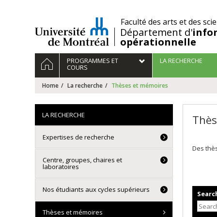
Passer
au
/
Faculté des arts et des sci
contenu
Département d'
info
opérationnelle
Navigation
HOME
PROGRAMMES ET
LA RECHERCHE
principale
COURS
Home
La recherche
Thèses et mémoires
LA RECHERCHE
Thès
Expertises de recherche
Des thès
Centre, groupes, chaires et
laboratoires
Nos étudiants aux cycles supérieurs
Search
Thèses et mémoires