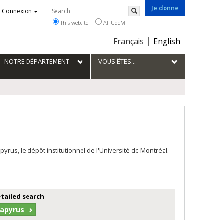
Je donne
Rechercher
Connexion
Search
This website
All UdeM
Choix
Français
English
de
la
NOTRE DÉPARTEMENT
VOUS ÊTES...
langue
us, le dépôt institutionnel de l'Université de Montréal.
etailed search
Papyrus