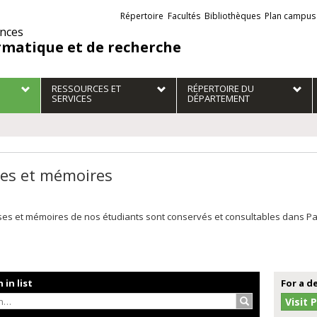
Liens
Répertoire
Facultés
Bibliothèques
Plan campus
externes
ences
rmatique et de recherche
RESSOURCES ET
RÉPERTOIRE DU
SERVICES
DÉPARTEMENT
es et mémoires
es et mémoires de nos étudiants sont conservés et consultables dans Papyr
 in list
For a d
Search…
Visit 