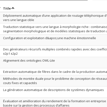
ort by date in descending order
Sort by title in descending order
Title
Déploiement automatique d’une application de routage téléphonique d
vers une langue cible
Traduction statistique vers une langue à morphologie riche : combinais
segmentation morphologique et de modèles statistiques de traduction
Configuration et exploitation d&apos;une machine émotionnelle
Des générateurs récursifs multiples combinés rapides avec des coeffici
±2p1 ±2p2
Alignement des ontologies OWL-Lite
Extraction automatique de filtres dans le cadre de la production auto
Méthodes de montée duale pour le problème de conception de réseaux
couts fixes et capacités
La génération automatique de descriptions de systèmes dynamiques
Évaluation et amélioration du rendement de la formation en entreprise
basée sur la gestion des processus d’affaires