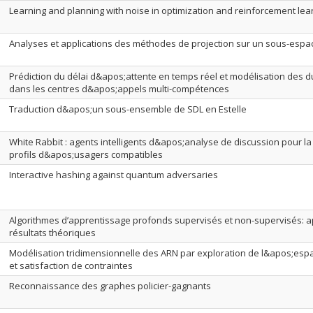
Learning and planning with noise in optimization and reinforcement lea
Analyses et applications des méthodes de projection sur un sous-espa
Prédiction du délai d&apos;attente en temps réel et modélisation des d
dans les centres d&apos;appels multi-compétences
Traduction d&apos;un sous-ensemble de SDL en Estelle
White Rabbit : agents intelligents d&apos;analyse de discussion pour l
profils d&apos;usagers compatibles
Interactive hashing against quantum adversaries
Algorithmes d’apprentissage profonds supervisés et non-supervisés: ap
résultats théoriques
Modélisation tridimensionnelle des ARN par exploration de l&apos;esp
et satisfaction de contraintes
Reconnaissance des graphes policier-gagnants