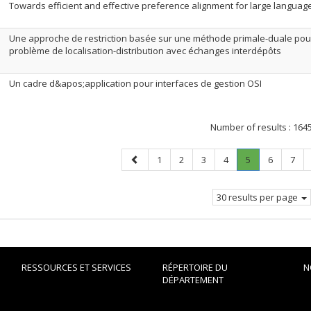
Towards efficient and effective preference alignment for large langua
Une approche de restriction basée sur une méthode primale-duale pou
problème de localisation-distribution avec échanges interdépôts
Un cadre d&apos;application pour interfaces de gestion OSI
Number of results :
164
Previous
Page
Page
Page
Page
Page
.
Page
Page
1
2
3
4
5
6
7
page
Current
page.
30 results per page
RESSOURCES ET SERVICES
RÉPERTOIRE DU
N
DÉPARTEMENT