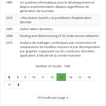
1987
Un système informatique pour le développement et
l&apos;expérimentation d&apos;algorithmes de
génération de tournées
2012
« Resolution Search » et problèmes d’optimisation
discrète
2003
Galois lattice dynamics
2004
Routing and dimensioning of 3G multi-service networks
2015
Analyse de maillages surfaciques par construction et
comparaison de modèles moyens et par décomposition
par graphes s’appuyant sur les courbures discrètes :
application à l’étude de la cornée humaine
Number of results :
1645
Previous
Page
Page
Page
Page
Page
Page
.
Page
Page
Page
8
9
10
11
12
13
14
15
16
page
Current
Page
Next
17
page.
page
30 results per page