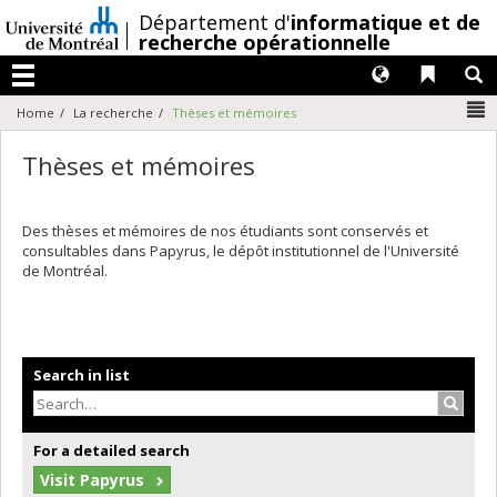
Passer
/
Département d'
informatique et de
au
recherche opérationnelle
contenu
Langues
Liens 
R
Menu
N
Home
La recherche
Thèses et mémoires
Thèses et mémoires
Des thèses et mémoires de nos étudiants sont conservés et
consultables dans Papyrus, le dépôt institutionnel de l'Université
de Montréal.
Search in list
Search
For a detailed search
Visit Papyrus