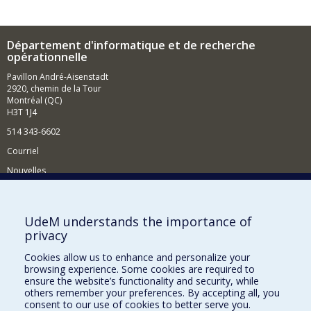
Département d'informatique et de recherche
opérationnelle
Pavillon André-Aisenstadt
2920, chemin de la Tour
Montréal (QC)
H3T 1J4
514 343-6602
Courriel
Nouvelles
Activités
Comment soutenir le Département?
UdeM understands the importance of
privacy
BESOIN D'AIDE?
Cookies allow us to enhance and personalize your
Plan du site
browsing experience. Some cookies are required to
Signaler une erreur
ensure the website’s functionality and security, while
others remember your preferences. By accepting all, you
Accessibilité
consent to our use of cookies to better serve you.