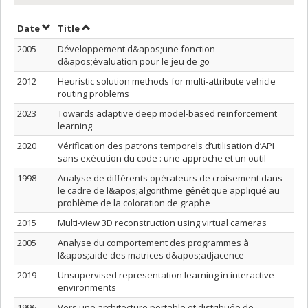
Sort by date in descending order
Sort by title in descending order
Date
Title
2005
Développement d&apos;une fonction
d&apos;évaluation pour le jeu de go
2012
Heuristic solution methods for multi-attribute vehicle
routing problems
2023
Towards adaptive deep model-based reinforcement
learning
2020
Vérification des patrons temporels d’utilisation d’API
sans exécution du code : une approche et un outil
1998
Analyse de différents opérateurs de croisement dans
le cadre de l&apos;algorithme génétique appliqué au
problème de la coloration de graphe
2015
Multi-view 3D reconstruction using virtual cameras
2005
Analyse du comportement des programmes à
l&apos;aide des matrices d&apos;adjacence
2019
Unsupervised representation learning in interactive
environments
1996
Vers une architecture portable et distribuée de