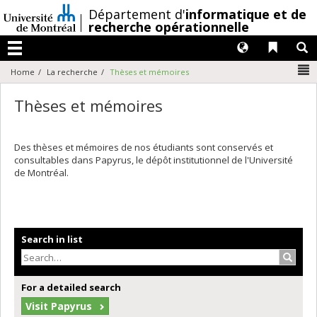
Passer
/
Département d'
informatique et de
au
recherche opérationnelle
contenu
Langues
Liens 
R
Menu
N
Home
La recherche
Thèses et mémoires
Thèses et mémoires
Des thèses et mémoires de nos étudiants sont conservés et
consultables dans Papyrus, le dépôt institutionnel de l'Université
de Montréal.
Search in list
Search
For a detailed search
Visit Papyrus