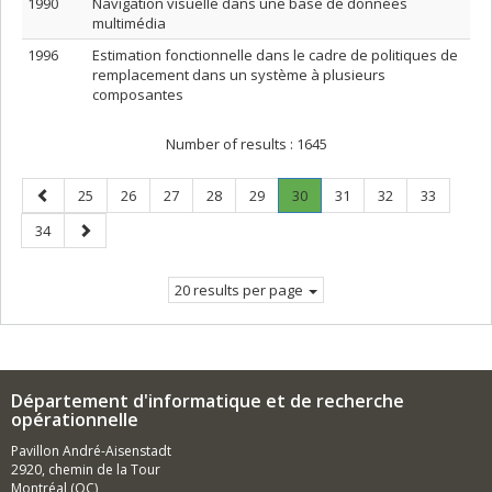
1990
Navigation visuelle dans une base de données
multimédia
1996
Estimation fonctionnelle dans le cadre de politiques de
remplacement dans un système à plusieurs
composantes
Number of results :
1645
Previous
Page
Page
Page
Page
Page
Page
.
Page
Page
Page
25
26
27
28
29
30
31
32
33
page
Current
Page
Next
34
page.
page
20 results per page
Département d'informatique et de recherche
opérationnelle
Pavillon André-Aisenstadt
2920, chemin de la Tour
Montréal (QC)