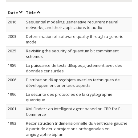
Sort by date in descending order
Sort by title in descending order
Date
Title
2016
Sequential modeling, generative recurrent neural
networks, and their applications to audio
2003
Determination of software quality through a generic
model
2025
Revisiting the security of quantum bit commitment
schemes
1989
La puissance de tests d&apos;ajustement avec des
données censurées
2006
Distribution d&apos;objets avec les techniques de
développement orientées aspects
1996
La sécurité des protocoles de la cryptographie
quantique
2001
XMLFinder : an intelligent agent based on CBR for E-
Commerce
1993
Reconstruction tridimensionnelle du ventricule gauche
à partir de deux projections orthogonales en
angiographie biplan