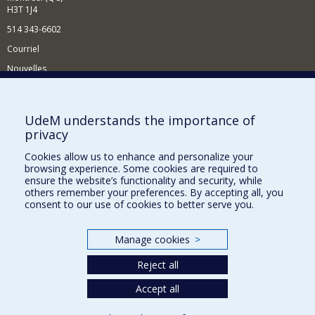
H3T 1J4
514 343-6602
Courriel
Nouvelles
Activités
Comment soutenir le Département?
UdeM understands the importance of
privacy
BESOIN D'AIDE?
Cookies allow us to enhance and personalize your
Plan du site
browsing experience. Some cookies are required to
Signaler une erreur
ensure the website’s functionality and security, while
others remember your preferences. By accepting all, you
Accessibilité
consent to our use of cookies to better serve you.
FACULTÉ DES ARTS ET DES SCIENCES
Manage cookies
>
Nos départements et écoles
Reject all
Nos centres d'études
Nos programmes et cours
Accept all