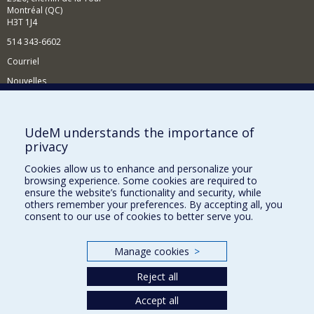
Montréal (QC)
H3T 1J4
514 343-6602
Courriel
Nouvelles
Activités
Comment soutenir le Département?
UdeM understands the importance of
privacy
BESOIN D'AIDE?
Cookies allow us to enhance and personalize your
Plan du site
browsing experience. Some cookies are required to
Signaler une erreur
ensure the website’s functionality and security, while
others remember your preferences. By accepting all, you
Accessibilité
consent to our use of cookies to better serve you.
FACULTÉ DES ARTS ET DES SCIENCES
Manage cookies
>
Nos départements et écoles
Reject all
Nos centres d'études
Nos programmes et cours
Accept all