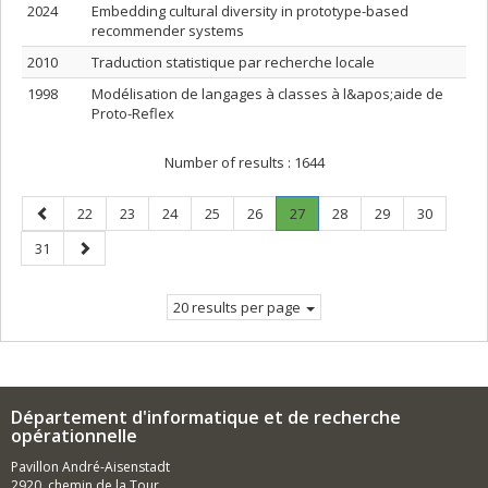
2024
Embedding cultural diversity in prototype-based
recommender systems
2010
Traduction statistique par recherche locale
1998
Modélisation de langages à classes à l&apos;aide de
Proto-Reflex
Number of results :
1644
Previous
Page
Page
Page
Page
Page
Page
.
Page
Page
Page
22
23
24
25
26
27
28
29
30
page
Current
Page
Next
31
page.
page
20 results per page
Département d'informatique et de recherche
opérationnelle
Pavillon André-Aisenstadt
2920, chemin de la Tour