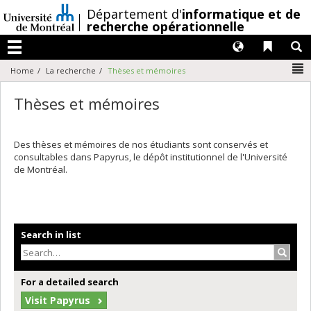
Passer
/
Département d'
informatique et de
au
recherche opérationnelle
contenu
Langues
Liens 
R
Menu
N
Home
La recherche
Thèses et mémoires
Thèses et mémoires
Des thèses et mémoires de nos étudiants sont conservés et
consultables dans Papyrus, le dépôt institutionnel de l'Université
de Montréal.
Search in list
Search
For a detailed search
Visit Papyrus