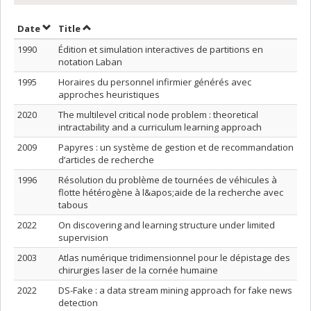
Sort by date in descending order
Sort by title in descending order
Date
Title
1990
Édition et simulation interactives de partitions en
notation Laban
1995
Horaires du personnel infirmier générés avec
approches heuristiques
2020
The multilevel critical node problem : theoretical
intractability and a curriculum learning approach
2009
Papyres : un système de gestion et de recommandation
d’articles de recherche
1996
Résolution du problème de tournées de véhicules à
flotte hétérogène à l&apos;aide de la recherche avec
tabous
2022
On discovering and learning structure under limited
supervision
2003
Atlas numérique tridimensionnel pour le dépistage des
chirurgies laser de la cornée humaine
2022
DS-Fake : a data stream mining approach for fake news
detection