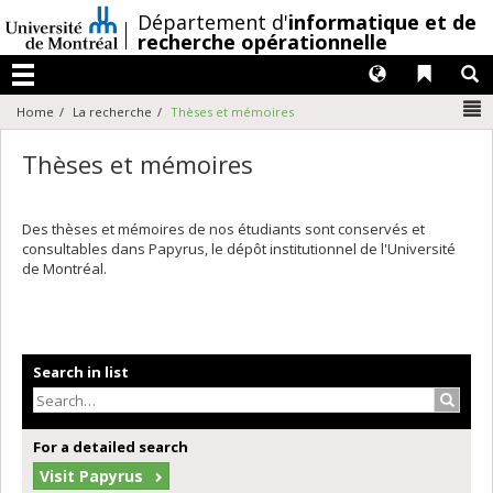
Passer
/
Département d'
informatique et de
au
recherche opérationnelle
contenu
Langues
Liens 
R
Menu
N
Home
La recherche
Thèses et mémoires
Thèses et mémoires
Des thèses et mémoires de nos étudiants sont conservés et
consultables dans Papyrus, le dépôt institutionnel de l'Université
de Montréal.
Search in list
Search
For a detailed search
Visit Papyrus