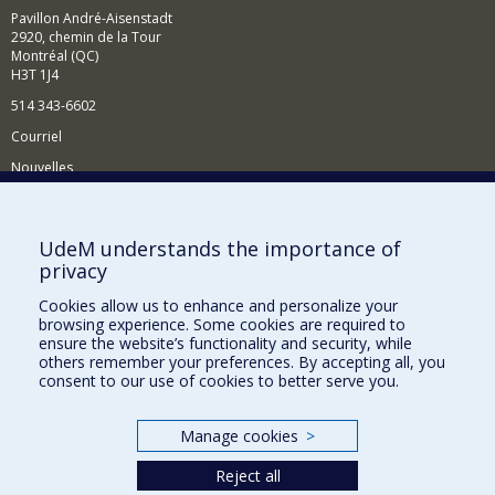
Pavillon André-Aisenstadt
2920, chemin de la Tour
Montréal (QC)
H3T 1J4
514 343-6602
Courriel
Nouvelles
Activités
Comment soutenir le Département?
UdeM understands the importance of
privacy
BESOIN D'AIDE?
Cookies allow us to enhance and personalize your
Plan du site
browsing experience. Some cookies are required to
Signaler une erreur
ensure the website’s functionality and security, while
others remember your preferences. By accepting all, you
Accessibilité
consent to our use of cookies to better serve you.
FACULTÉ DES ARTS ET DES SCIENCES
Manage cookies
>
Nos départements et écoles
Reject all
Nos centres d'études