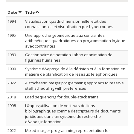
Sort by date in descending order
Sort by title in descending order
Date
Title
1994
Visualisation quadridimensionnelle, état des
connaissances et visualisation par hypercoupes
1995
Une approche géométrique aux contraintes
arithmétiques quadratiques en programmation logique
avec contraintes
1989
Gestionnaire de notation Laban et animation de
figurines humaines
1990
Système d&apos;aide à la décision et à la formation en
matière de planification de réseaux téléphoniques
2022
A stochastic integer programming approach to reserve
staff scheduling with preferences
2018
Load sequencing for double-stack trains
1998
L&apos;utilisation de vecteurs de liens
bibliographiques comme descripteurs de documents
juridiques dans un système de recherche
d&apos;information
2022
Mixed-integer programming representation for