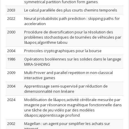
symmetrical partition function form games
2003
Le calcul parallèle des plus courts chemins temporels
2022
Neural probabilistic path prediction : skipping paths for
acceleration
2000
Procédure de diversification pour la résolution des
problèmes stochastiques de tournées de véhicules par
l&apos;algorithme tabou
2004
Protocoles cryptographiques pour la bourse
1986
Opérations booléennes sur les solides dans le langage
MIRA-SHADING
2009
Multi-Prover and parallel repetition in non-classical
interactive games
2004
Apprentissage semi-supervisé par réduction de
dimensionnalité non linéaire
2024
Modélisation de l&apos;activité cérébrale mesurée par
imagerie par résonance magnétique fonctionnelle dans
une tâche de jeu vidéo par des modèles
d&apos;apprentissage profond
2002
Magellan : un agent pour simplifier les achats sur
internet