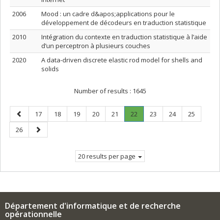
2006
Mood : un cadre d&apos;applications pour le
développement de décodeurs en traduction statistique
2010
Intégration du contexte en traduction statistique à l’aide
d’un perceptron à plusieurs couches
2020
A data-driven discrete elastic rod model for shells and
solids
Number of results :
1645
Previous
Page
Page
Page
Page
Page
Page
.
Page
Page
Page
17
18
19
20
21
22
23
24
25
page
Current
Page
Next
26
page.
page
20 results per page
Département d'informatique et de recherche
opérationnelle