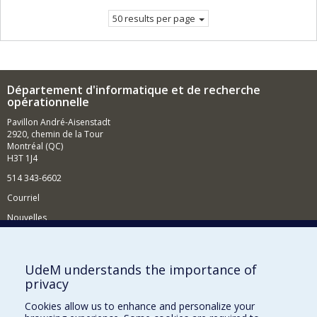
50 results per page
Département d'informatique et de recherche
opérationnelle
Pavillon André-Aisenstadt
2920, chemin de la Tour
Montréal (QC)
H3T 1J4
514 343-6602
Courriel
Nouvelles
Activités
Comment soutenir le Département?
UdeM understands the importance of
privacy
BESOIN D'AIDE?
Cookies allow us to enhance and personalize your
Plan du site