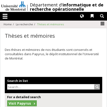
Passer
/
Département d'
informatique et de
au
recherche opérationnelle
contenu
Langues
Liens 
R
Menu
N
Home
La recherche
Thèses et mémoires
Thèses et mémoires
Des thèses et mémoires de nos étudiants sont conservés et
consultables dans Papyrus, le dépôt institutionnel de l'Université
de Montréal.
Search in list
Search
For a detailed search
Visit Papyrus