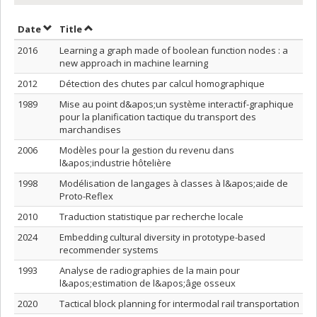
Sort by date in ascending order
Sort by title in ascending order
Date
Title
2016
Learning a graph made of boolean function nodes : a
new approach in machine learning
2012
Détection des chutes par calcul homographique
1989
Mise au point d&apos;un système interactif-graphique
pour la planification tactique du transport des
marchandises
2006
Modèles pour la gestion du revenu dans
l&apos;industrie hôtelière
1998
Modélisation de langages à classes à l&apos;aide de
Proto-Reflex
2010
Traduction statistique par recherche locale
2024
Embedding cultural diversity in prototype-based
recommender systems
1993
Analyse de radiographies de la main pour
l&apos;estimation de l&apos;âge osseux
2020
Tactical block planning for intermodal rail transportation