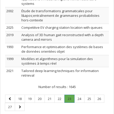
systems
2002
Étude de transformations grammaticales pour
l&apos;entraînement de grammaires probabilistes
hors-contexte
2025
Competitive EV charging station location with queues
2019
Analysis of 3D human gait reconstructed with a depth
camera and mirrors
1993
Performance et optimisation des systèmes de bases
de données orientées objet
1999
Modèles et algorithmes pour la simulation des
systèmes à temps réel
2021
Tailored deep learning techniques for information
retrieval
Number of results :
1645
Previous
Page
Page
Page
Page
Page
Page
.
Page
Page
Page
18
19
20
21
22
23
24
25
26
page
Current
Page
Next
27
page.
page