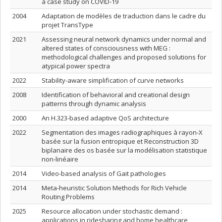
a case study on COVID-19
2004
Adaptation de modèles de traduction dans le cadre du
projet TransType
2021
Assessing neural network dynamics under normal and
altered states of consciousness with MEG :
methodological challenges and proposed solutions for
atypical power spectra
2022
Stability-aware simplification of curve networks
2008
Identification of behavioral and creational design
patterns through dynamic analysis
2000
An H.323-based adaptive QoS architecture
2022
Segmentation des images radiographiques à rayon-X
basée sur la fusion entropique et Reconstruction 3D
biplanaire des os basée sur la modélisation statistique
non-linéaire
2014
Video-based analysis of Gait pathologies
2014
Meta-heuristic Solution Methods for Rich Vehicle
Routing Problems
2025
Resource allocation under stochastic demand :
applications in ridesharing and home healthcare