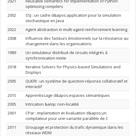
2021
Reusable semantics for implementation of Python
optimizing compilers
2002
SSJ : un cadre d&apos;application pour la simulation
stochastique en Java
2022
Agent abstraction in multi-agent reinforcement learning
2008
Influence des facteurs émotionnels sur la résistance au
changement dans les organisations
1989
Un simulateur distribué de circuits intégrés à
synchronisation mixte
2018
Iterative Solvers for Physics-based Simulations and
Displays
2005
QUERI : un système de question-réponse collaboratif et
interactif
2015
Apprentissage d&apos;espaces sémantiques
2005
Intrication &amp; non-localité
2001
CPar : implantation et évaluation d&apos;un
compilateur pour une variante parallèle de C
2011
Groupage et protection du trafic dynamique dans les
réseaux WDM