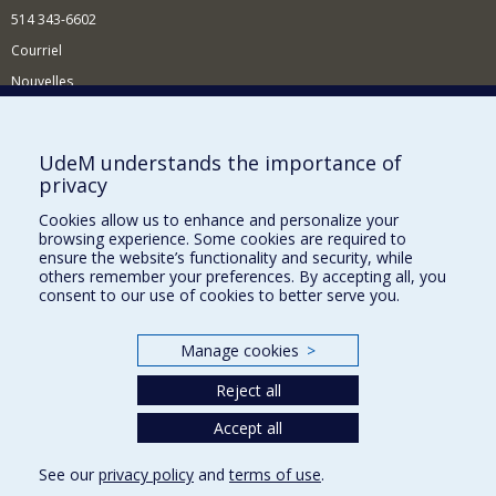
514 343-6602
Courriel
Nouvelles
Activités
Comment soutenir le Département?
UdeM understands the importance of
privacy
BESOIN D'AIDE?
Cookies allow us to enhance and personalize your
Plan du site
browsing experience. Some cookies are required to
Signaler une erreur
ensure the website’s functionality and security, while
others remember your preferences. By accepting all, you
Accessibilité
consent to our use of cookies to better serve you.
FACULTÉ DES ARTS ET DES SCIENCES
Manage cookies
>
Nos départements et écoles
Reject all
Nos centres d'études
Nos programmes et cours
Accept all
See our
privacy policy
and
terms of use
.