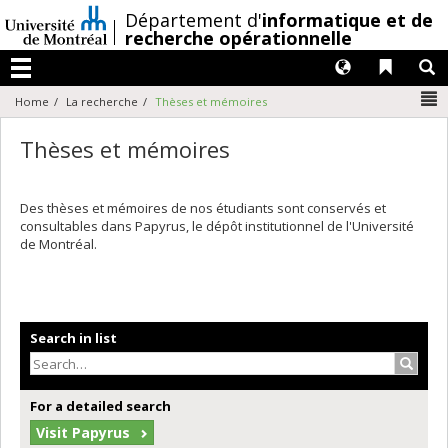
Passer
/
Département d'
informatique et de
au
recherche opérationnelle
contenu
Langues
Liens 
R
Menu
N
Home
La recherche
Thèses et mémoires
Thèses et mémoires
Des thèses et mémoires de nos étudiants sont conservés et
consultables dans Papyrus, le dépôt institutionnel de l'Université
de Montréal.
Search in list
Search
For a detailed search
Visit Papyrus