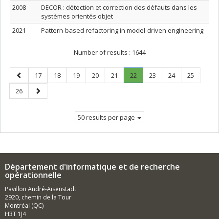
2008
DECOR : détection et correction des défauts dans les
systèmes orientés objet
2021
Pattern-based refactoring in model-driven engineering
Number of results :
1644
Previous
Page
Page
Page
Page
Page
Page
.
Page
Page
Page
17
18
19
20
21
22
23
24
25
page
Current
Page
Next
26
page.
page
50 results per page
Département d'informatique et de recherche
opérationnelle
Pavillon André-Aisenstadt
2920, chemin de la Tour
Montréal (QC)
H3T 1J4