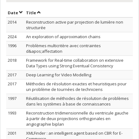
Sort by date in ascending order
Sort by title in ascending order
Date
Title
2014
Reconstruction active par projection de lumière non
structurée
2024
An exploration of approximation chains
1996
Problèmes multicritère avec contraintes
d&apos;affectation
2018
Framework for Real-time collaboration on extensive
Data Types using Strong Eventual Consistency
2017
Deep Learning for Video Modelling
2017
Méthodes de résolution exactes et heuristiques pour
un problème de tournées de techniciens
1997
Réutilisation de méthodes de résolution de problèmes
dans les systèmes à base de connaissances
1993
Reconstruction tridimensionnelle du ventricule gauche
à partir de deux projections orthogonales en
angiographie biplan
2001
XMLFinder : an intelligent agent based on CBR for E-
Commerce