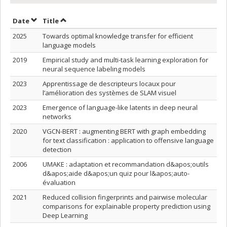
Sort by date in ascending order
Sort by title in ascending order
Date
Title
2025
Towards optimal knowledge transfer for efficient
language models
2019
Empirical study and multi-task learning exploration for
neural sequence labeling models
2023
Apprentissage de descripteurs locaux pour
l’amélioration des systèmes de SLAM visuel
2023
Emergence of language-like latents in deep neural
networks
2020
VGCN-BERT : augmenting BERT with graph embedding
for text classification : application to offensive language
detection
2006
UMAKE : adaptation et recommandation d&apos;outils
d&apos;aide d&apos;un quiz pour l&apos;auto-
évaluation
2021
Reduced collision fingerprints and pairwise molecular
comparisons for explainable property prediction using
Deep Learning