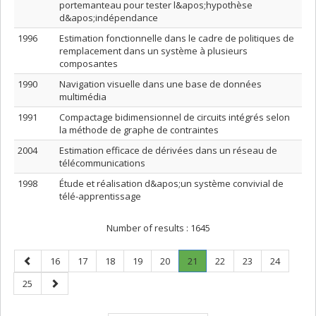
portemanteau pour tester l&apos;hypothèse
d&apos;indépendance
1996
Estimation fonctionnelle dans le cadre de politiques de
remplacement dans un système à plusieurs
composantes
1990
Navigation visuelle dans une base de données
multimédia
1991
Compactage bidimensionnel de circuits intégrés selon
la méthode de graphe de contraintes
2004
Estimation efficace de dérivées dans un réseau de
télécommunications
1998
Étude et réalisation d&apos;un système convivial de
télé-apprentissage
Number of results :
1645
Previous
Page
Page
Page
Page
Page
Page
.
Page
Page
Page
16
17
18
19
20
21
22
23
24
page
Current
Page
Next
25
page.
page