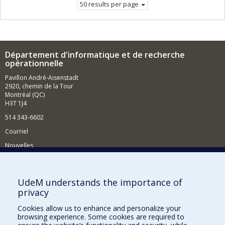
50 results per page
Département d'informatique et de recherche
opérationnelle
Pavillon André-Aisenstadt
2920, chemin de la Tour
Montréal (QC)
H3T 1J4
514 343-6602
Courriel
Nouvelles
Activités
Comment soutenir le Département?
UdeM understands the importance of
privacy
BESOIN D'AIDE?
Cookies allow us to enhance and personalize your
Plan du site
browsing experience. Some cookies are required to
Signaler une erreur