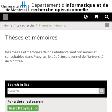
Passer
/
Département d'
informatique et de
au
recherche opérationnelle
contenu
Langues
Liens 
R
Menu
N
Home
La recherche
Thèses et mémoires
Thèses et mémoires
Des thèses et mémoires de nos étudiants sont conservés et
consultables dans Papyrus, le dépôt institutionnel de l'Université
de Montréal.
Search in list
Search
For a detailed search
Visit Papyrus