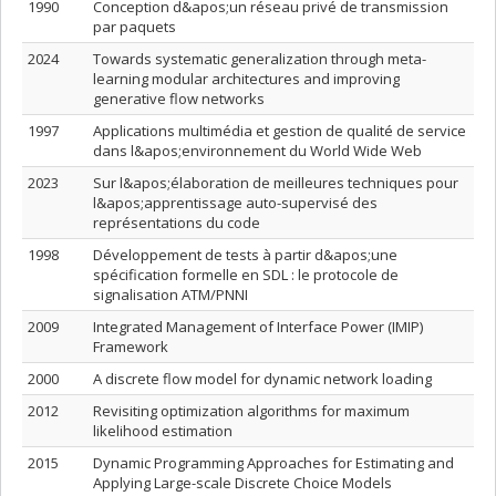
1990
Conception d&apos;un réseau privé de transmission
par paquets
2024
Towards systematic generalization through meta-
learning modular architectures and improving
generative flow networks
1997
Applications multimédia et gestion de qualité de service
dans l&apos;environnement du World Wide Web
2023
Sur l&apos;élaboration de meilleures techniques pour
l&apos;apprentissage auto-supervisé des
représentations du code
1998
Développement de tests à partir d&apos;une
spécification formelle en SDL : le protocole de
signalisation ATM/PNNI
2009
Integrated Management of Interface Power (IMIP)
Framework
2000
A discrete flow model for dynamic network loading
2012
Revisiting optimization algorithms for maximum
likelihood estimation
2015
Dynamic Programming Approaches for Estimating and
Applying Large-scale Discrete Choice Models