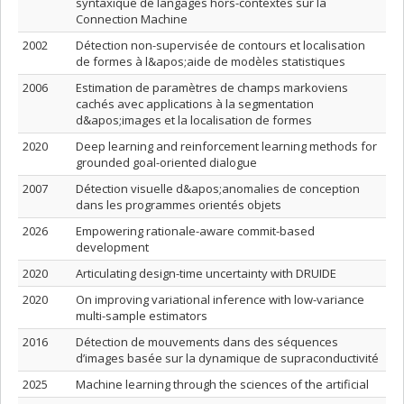
syntaxique de langages hors-contextes sur la
Connection Machine
2002
Détection non-supervisée de contours et localisation
de formes à l&apos;aide de modèles statistiques
2006
Estimation de paramètres de champs markoviens
cachés avec applications à la segmentation
d&apos;images et la localisation de formes
2020
Deep learning and reinforcement learning methods for
grounded goal-oriented dialogue
2007
Détection visuelle d&apos;anomalies de conception
dans les programmes orientés objets
2026
Empowering rationale-aware commit-based
development
2020
Articulating design-time uncertainty with DRUIDE
2020
On improving variational inference with low-variance
multi-sample estimators
2016
Détection de mouvements dans des séquences
d’images basée sur la dynamique de supraconductivité
2025
Machine learning through the sciences of the artificial