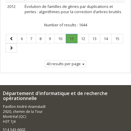
2012
Évolution de familles de gènes par duplications et
pertes : algorithmes pour la correction d’arbres bruités
Number of results :
1644
Previous
Page
Page
Page
Page
Page
Page
.
Page
Page
Page
Page
6
7
8
9
10
11
12
13
14
15
page
Current
Next
page.
page
40 results per page
Département d'informatique et de recherche
opérationnelle
Pavillon André-Aisenstadt
2920, chemin de la Tour
Montréal (QC)
H3T 1J4
514 343-6602