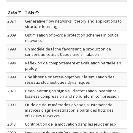
Sort by date in ascending order
Sort by title in ascending order
Date
Title
2024
Generative flow networks : theory and applications to
structure learning
2009
Optimization of p-cycle protection schemes in optical
networks
1998
Un modèle de tâche favorisant la production de
conseils au cours d&apos;une simulation
1994
Réflexion de comportement et évaluation partielle en
prolog
1999
Une librairie orientée-objet pour la simulation des
réseaux stochastiques dynamiques
2023
Deep learning on signals : discretization invariance,
lossless compression and nonuniform compression
1993
Étude de deux méthodes d&apos;ajustement de
matrices origine-destination à partir des flots des
véhicules observés
2013
Contribution de la motivation dans les jeux sérieux
2020
Leveraging deep reinforcement learning in the smart