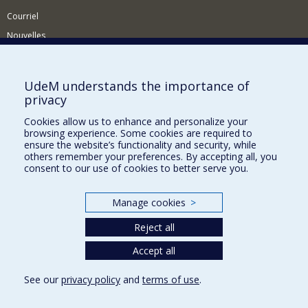
Courriel
Nouvelles
Activités
Comment soutenir le Département?
UdeM understands the importance of
privacy
BESOIN D'AIDE?
Cookies allow us to enhance and personalize your
Plan du site
browsing experience. Some cookies are required to
Signaler une erreur
ensure the website’s functionality and security, while
others remember your preferences. By accepting all, you
Accessibilité
consent to our use of cookies to better serve you.
FACULTÉ DES ARTS ET DES SCIENCES
Manage cookies
>
Nos départements et écoles
Reject all
Nos centres d'études
Nos programmes et cours
Accept all
See our
privacy policy
and
terms of use
.
Privacy