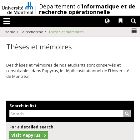
Passer
/
Département d'
informatique et de
au
recherche opérationnelle
contenu
Langues
Liens 
R
Menu
N
Home
La recherche
Thèses et mémoires
Thèses et mémoires
Des thèses et mémoires de nos étudiants sont conservés et
consultables dans Papyrus, le dépôt institutionnel de l'Université
de Montréal.
Search in list
Search
For a detailed search
Visit Papyrus